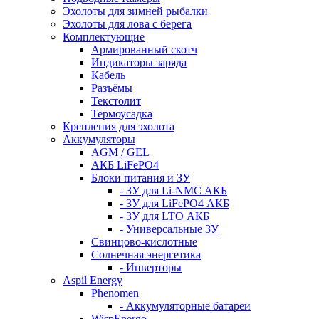
Эхолоты для зимней рыбалки
Эхолоты для лова с берега
Комплектующие
Армированный скотч
Индикаторы заряда
Кабель
Разъёмы
Текстолит
Термоусадка
Крепления для эхолота
Аккумуляторы
AGM / GEL
АКБ LiFePO4
Блоки питания и ЗУ
- ЗУ для Li-NMC АКБ
- ЗУ для LiFePO4 АКБ
- ЗУ для LTO АКБ
- Универсальные ЗУ
Свинцово-кислотные
Солнечная энергетика
- Инверторы
Aspil Energy
Phenomen
- Аккумуляторные батареи
WispEnergo