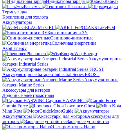
Индикаторы заряда
Кабель
Разъёмы
Текстолит
Термоусадка
Крепления для эхолота
Аккумуляторы
AGM / GEL
АКБ LiFePO4
Блоки питания и ЗУ
Свинцово-кислотные
Солнечная энергетика
Aspil Energy
Phenomen
WispEnergo
Аккумуляторные
батареи Industrial Serias
Аккумуляторные батареи Industrial Series FROST
Аккумуляторные
батареи Marine Series
Аксессуары для катеров
Лодочные электромоторы
Cayman HASWING
Garmin Force
Lowrance Ghost
Minn Kota
MotorGuide
Аккумуляторы
Аксессуары для
моторов
Зарядные устройства
Электромоторы Haibo