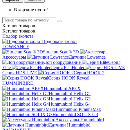
В корзине пусто!
Каталог
товаров
Каталог
товаров
Подбор эхолота
Подобрать эхолот
LOWRANCE
StructureScan® 3D
Аксессуары
Датчики Lowrance
Доп оборудование
Серия
Elite
Серия FishHunter
Серия HDS LIVE
Серия HOOK 2
Серия HOOK Reveal
HUMMINBIRD
Humminbird APEX
Humminbird Helix G2
Humminbird Helix G3
Humminbird Helix G4
Humminbird PiranhaMax
Humminbird SOLIX G3
Аксессуары Humminbird
Датчики Humminbird