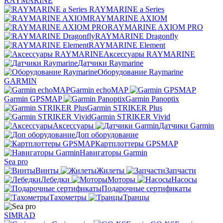
RAYMARINE
RAYMARINE a Series
RAYMARINE AXIOM
RAYMARINE AXIOM PRO
RAYMARINE Dragonfly
RAYMARINE Element
Аксессуары RAYMARINE
Датчики Raymarine
Оборудование Raymarine
GARMIN
Garmin echoMAP
Garmin GPSMAP
Garmin Panoptix
Garmin STRIKER Plus
Garmin STRIKER Vivid
Аксессуары
Датчики Garmin
Доп оборудование
Картплоттеры GPSMAP
Навигаторы Garmin
Sea pro
Винты
Жилеты
Запчасти
Лебедки
Моторы
Насосы
Подарочные сертификаты
Тахометры
Транцы
SIMRAD