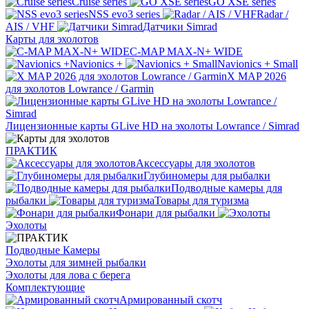
Cruise series
GO XSE series
NSS evo3 series
Radar /
AIS / VHF
Датчики Simrad
Карты для эхолотов
C-MAP MAX-N+ WIDE
Navionics +
Navionics + Small
X MAP 2026
для эхолотов Lowrance / Garmin
Лицензионные карты GLive HD на эхолоты Lowrance / Simrad
ПРАКТИК
Аксессуары для эхолотов
Глубиномеры для рыбалки
Подводные камеры для
рыбалки
Товары для туризма
Фонари для рыбалки
Эхолоты
Подводные Камеры
Эхолоты для зимней рыбалки
Эхолоты для лова с берега
Комплектующие
Армированный скотч