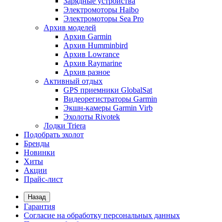
Зарядные устройства
Электромоторы Haibo
Электромоторы Sea Pro
Архив моделей
Архив Garmin
Архив Humminbird
Архив Lowrance
Архив Raymarine
Архив разное
Активный отдых
GPS приемники GlobalSat
Видеорегистраторы Garmin
Экшн-камеры Garmin Virb
Эхолоты Rivotek
Лодки Triera
Подобрать эхолот
Бренды
Новинки
Хиты
Акции
Прайс-лист
Назад
Гарантия
Согласие на обработку персональных данных