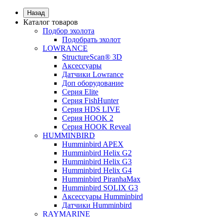
Назад
Каталог товаров
Подбор эхолота
Подобрать эхолот
LOWRANCE
StructureScan® 3D
Аксессуары
Датчики Lowrance
Доп оборудование
Серия Elite
Серия FishHunter
Серия HDS LIVE
Серия HOOK 2
Серия HOOK Reveal
HUMMINBIRD
Humminbird APEX
Humminbird Helix G2
Humminbird Helix G3
Humminbird Helix G4
Humminbird PiranhaMax
Humminbird SOLIX G3
Аксессуары Humminbird
Датчики Humminbird
RAYMARINE