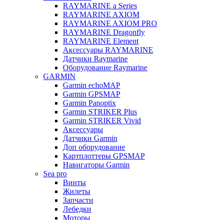
RAYMARINE a Series
RAYMARINE AXIOM
RAYMARINE AXIOM PRO
RAYMARINE Dragonfly
RAYMARINE Element
Аксессуары RAYMARINE
Датчики Raymarine
Оборудование Raymarine
GARMIN
Garmin echoMAP
Garmin GPSMAP
Garmin Panoptix
Garmin STRIKER Plus
Garmin STRIKER Vivid
Аксессуары
Датчики Garmin
Доп оборудование
Картплоттеры GPSMAP
Навигаторы Garmin
Sea pro
Винты
Жилеты
Запчасти
Лебедки
Моторы