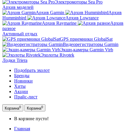
Электромоторы Sea Pro
Архив моделей
Архив Garmin
Архив
Humminbird
Архив Lowrance
Архив Raymarine
Архив
разное
Активный отдых
GPS приемники GlobalSat
Видеорегистраторы Garmin
Экшн-камеры Garmin Virb
Эхолоты Rivotek
Лодки Triera
Подобрать эхолот
Бренды
Новинки
Хиты
Акции
Прайс-лист
0
0
Корзина
Корзина
В корзине пусто!
Главная