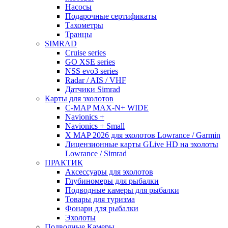
Насосы
Подарочные сертификаты
Тахометры
Транцы
SIMRAD
Cruise series
GO XSE series
NSS evo3 series
Radar / AIS / VHF
Датчики Simrad
Карты для эхолотов
C-MAP MAX-N+ WIDE
Navionics +
Navionics + Small
X MAP 2026 для эхолотов Lowrance / Garmin
Лицензионные карты GLive HD на эхолоты
Lowrance / Simrad
ПРАКТИК
Аксессуары для эхолотов
Глубиномеры для рыбалки
Подводные камеры для рыбалки
Товары для туризма
Фонари для рыбалки
Эхолоты
Подводные Камеры