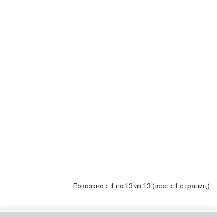
Energy
Industrial
98 948 р.
-
+
series
В корзину
24v78Ah
АКБ
ASPIL
Energy
Industrial
102 356 р.
-
+
series
В корзину
36v54Ah
АКБ
ASPIL
Energy
Industrial
78 692 р.
-
+
series
В корзину
48v30Ah
Показано с 1 по 13 из 13 (всего 1 страниц)