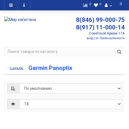
0
0
0
8(846) 99-000-75
8(917) 11-000-14
Советской Армии 17А
вход с ул.Промышленности
Garmin Panoptix
GARMIN
Датчик
Garmin
207 976 р.