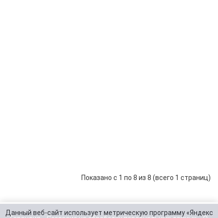
Сонар
Panoptix
118 524 р.
-
+
LiveScope
В корзину
LVS 32
Сонар
Panoptix
129 400 р.
-
+
LiveScope
В корзину
LVS34
Сонар
Panopt
LiveS
Syste
с
193 200 р.
-
+
врезн
В корзину
датчи
Показано с 1 по 8 из 8 (всего 1 страниц)
Данный веб-сайт использует метрическую программу «Яндекс