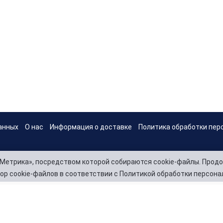
Электрический насос «БРИЗ»
Воздушный электрический насос «БР
бассейнов, матрацев и ...
8 900
анных
О нас
Информация о доставке
Политика обработки пер
Метрика», посредством которой собираются cookie-файлы. Продо
ор cookie-файлов в соответствии с Политикой обработки персона