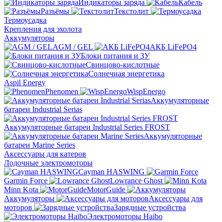
Индикаторы заряда
Кабель
Разъёмы
Текстолит
Термоусадка
Крепления для эхолота
Аккумуляторы
AGM / GEL
АКБ LiFePO4
Блоки питания и ЗУ
Свинцово-кислотные
Солнечная энергетика
Aspil Energy
Phenomen
WispEnergo
Аккумуляторные
батареи Industrial Serias
Аккумуляторные батареи Industrial Series FROST
Аккумуляторные
батареи Marine Series
Аксессуары для катеров
Лодочные электромоторы
Cayman HASWING
Garmin Force
Lowrance Ghost
Minn Kota
MotorGuide
Аккумуляторы
Аксессуары для
моторов
Зарядные устройства
Электромоторы Haibo