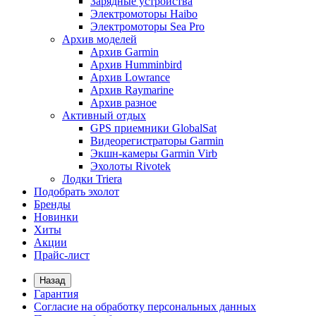
Зарядные устройства
Электромоторы Haibo
Электромоторы Sea Pro
Архив моделей
Архив Garmin
Архив Humminbird
Архив Lowrance
Архив Raymarine
Архив разное
Активный отдых
GPS приемники GlobalSat
Видеорегистраторы Garmin
Экшн-камеры Garmin Virb
Эхолоты Rivotek
Лодки Triera
Подобрать эхолот
Бренды
Новинки
Хиты
Акции
Прайс-лист
Назад
Гарантия
Согласие на обработку персональных данных