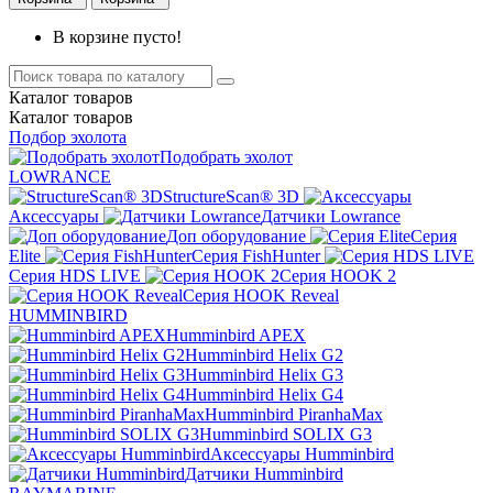
В корзине пусто!
Каталог
товаров
Каталог
товаров
Подбор эхолота
Подобрать эхолот
LOWRANCE
StructureScan® 3D
Аксессуары
Датчики Lowrance
Доп оборудование
Серия
Elite
Серия FishHunter
Серия HDS LIVE
Серия HOOK 2
Серия HOOK Reveal
HUMMINBIRD
Humminbird APEX
Humminbird Helix G2
Humminbird Helix G3
Humminbird Helix G4
Humminbird PiranhaMax
Humminbird SOLIX G3
Аксессуары Humminbird
Датчики Humminbird