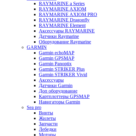
RAYMARINE a Series
RAYMARINE AXIOM
RAYMARINE AXIOM PRO
RAYMARINE Dragonfly
RAYMARINE Element
Аксессуары RAYMARINE
Датчики Raymarine
Оборудование Raymarine
GARMIN
Garmin echoMAP
Garmin GPSMAP
Garmin Panoptix
Garmin STRIKER Plus
Garmin STRIKER Vivid
Аксессуары
Датчики Garmin
Доп оборудование
Картплоттеры GPSMAP
Навигаторы Garmin
Sea pro
Винты
Жилеты
Запчасти
Лебедки
Моторы