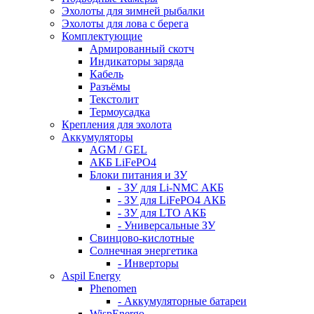
Эхолоты для зимней рыбалки
Эхолоты для лова с берега
Комплектующие
Армированный скотч
Индикаторы заряда
Кабель
Разъёмы
Текстолит
Термоусадка
Крепления для эхолота
Аккумуляторы
AGM / GEL
АКБ LiFePO4
Блоки питания и ЗУ
- ЗУ для Li-NMC АКБ
- ЗУ для LiFePO4 АКБ
- ЗУ для LTO АКБ
- Универсальные ЗУ
Свинцово-кислотные
Солнечная энергетика
- Инверторы
Aspil Energy
Phenomen
- Аккумуляторные батареи
WispEnergo