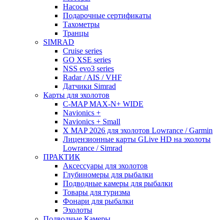
Насосы
Подарочные сертификаты
Тахометры
Транцы
SIMRAD
Cruise series
GO XSE series
NSS evo3 series
Radar / AIS / VHF
Датчики Simrad
Карты для эхолотов
C-MAP MAX-N+ WIDE
Navionics +
Navionics + Small
X MAP 2026 для эхолотов Lowrance / Garmin
Лицензионные карты GLive HD на эхолоты
Lowrance / Simrad
ПРАКТИК
Аксессуары для эхолотов
Глубиномеры для рыбалки
Подводные камеры для рыбалки
Товары для туризма
Фонари для рыбалки
Эхолоты
Подводные Камеры