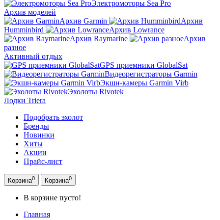
Электромоторы Sea Pro
Архив моделей
Архив Garmin
Архив
Humminbird
Архив Lowrance
Архив Raymarine
Архив
разное
Активный отдых
GPS приемники GlobalSat
Видеорегистраторы Garmin
Экшн-камеры Garmin Virb
Эхолоты Rivotek
Лодки Triera
Подобрать эхолот
Бренды
Новинки
Хиты
Акции
Прайс-лист
0
0
Корзина
Корзина
В корзине пусто!
Главная