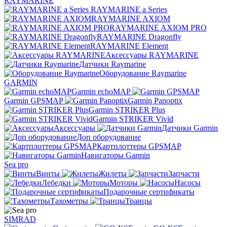
RAYMARINE
RAYMARINE a Series
RAYMARINE AXIOM
RAYMARINE AXIOM PRO
RAYMARINE Dragonfly
RAYMARINE Element
Аксессуары RAYMARINE
Датчики Raymarine
Оборудование Raymarine
GARMIN
Garmin echoMAP
Garmin GPSMAP
Garmin Panoptix
Garmin STRIKER Plus
Garmin STRIKER Vivid
Аксессуары
Датчики Garmin
Доп оборудование
Картплоттеры GPSMAP
Навигаторы Garmin
Sea pro
Винты
Жилеты
Запчасти
Лебедки
Моторы
Насосы
Подарочные сертификаты
Тахометры
Транцы
SIMRAD