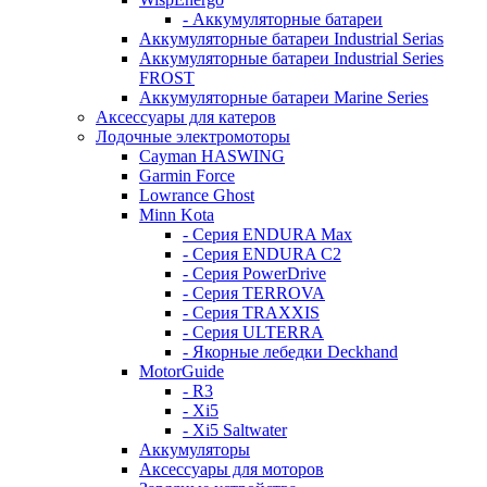
- Аккумуляторные батареи
Аккумуляторные батареи Industrial Serias
Аккумуляторные батареи Industrial Series
FROST
Аккумуляторные батареи Marine Series
Аксессуары для катеров
Лодочные электромоторы
Cayman HASWING
Garmin Force
Lowrance Ghost
Minn Kota
- Серия ENDURA Max
- Серия ENDURA C2
- Серия PowerDrive
- Серия TERROVA
- Серия TRAXXIS
- Серия ULTERRA
- Якорные лебедки Deckhand
MotorGuide
- R3
- Xi5
- Xi5 Saltwater
Аккумуляторы
Аксессуары для моторов