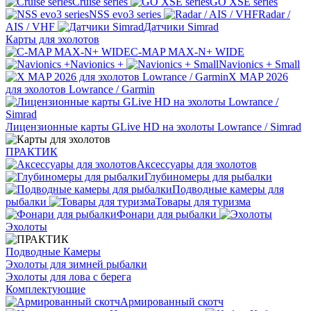
Cruise series
GO XSE series
NSS evo3 series
Radar /
AIS / VHF
Датчики Simrad
Карты для эхолотов
C-MAP MAX-N+ WIDE
Navionics +
Navionics + Small
X MAP 2026
для эхолотов Lowrance / Garmin
Лицензионные карты GLive HD на эхолоты Lowrance / Simrad
ПРАКТИК
Аксессуары для эхолотов
Глубиномеры для рыбалки
Подводные камеры для
рыбалки
Товары для туризма
Фонари для рыбалки
Эхолоты
Подводные Камеры
Эхолоты для зимней рыбалки
Эхолоты для лова с берега
Комплектующие
Армированный скотч