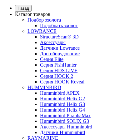
Назад
Каталог товаров
Подбор эхолота
Подобрать эхолот
LOWRANCE
StructureScan® 3D
Аксессуары
Датчики Lowrance
Доп оборудование
Серия Elite
Серия FishHunter
Серия HDS LIVE
Серия HOOK 2
Серия HOOK Reveal
HUMMINBIRD
Humminbird APEX
Humminbird Helix G2
Humminbird Helix G3
Humminbird Helix G4
Humminbird PiranhaMax
Humminbird SOLIX G3
Аксессуары Humminbird
Датчики Humminbird
RAYMARINE