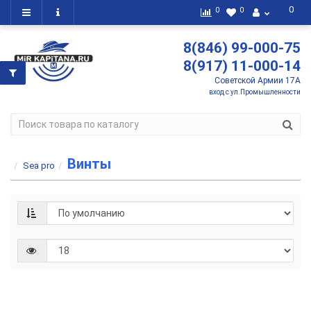
0
0
0
8(846) 99-000-75
8(917) 11-000-14
Советской Армии 17А
вход с ул.Промышленности
Винты
Sea pro
Бо
ви