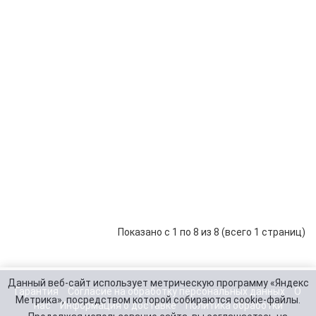
Эхолот
Garmin
STRIKER
68 880 р.
-
В корзину
+
Plus 7cv
Эхолот
Garmin
STRIKER
70 680 р.
-
В корзину
+
Plus 7sv
Эхолот
Garmin
STRIKER
77 556 р.
-
В корзину
+
Plus 9sv
Показано с 1 по 8 из 8 (всего 1 страниц)
Данный веб-сайт использует метрическую программу «Яндекс
Гарантия
Согласие на обработку персональных данных
О
Метрика», посредством которой собираются cookie-файлы.
нас
Информация о доставке
Политика обработки