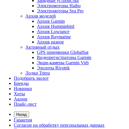
Зарядные устройства
Электромоторы Haibo
Электромоторы Sea Pro
Архив моделей
Архив Garmin
Архив Humminbird
Архив Lowrance
Архив Raymarine
Архив разное
Активный отдых
GPS приемники GlobalSat
Видеорегистраторы Garmin
Экшн-камеры Garmin Virb
Эхолоты Rivotek
Лодки Triera
Подобрать эхолот
Бренды
Новинки
Хиты
Акции
Прайс-лист
Назад
Гарантия
Согласие на обработку персональных данных