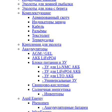
Эхолоты для зимней рыбалки
Эхолоты для лова с берега
Комплектующие
Армированный скотч
Индикаторы заряда
Кабель
Разъёмы
Текстолит
Термоусадка
Крепления для эхолота
Аккумуляторы
AGM / GEL
АКБ LiFePO4
Блоки питания и ЗУ
- ЗУ для Li-NMC АКБ
- ЗУ для LiFePO4 АКБ
- ЗУ для LTO АКБ
- Универсальные ЗУ
Свинцово-кислотные
Солнечная энергетика
- Инверторы
Aspil Energy
Phenomen
- Аккумуляторные батареи
WispEnergo