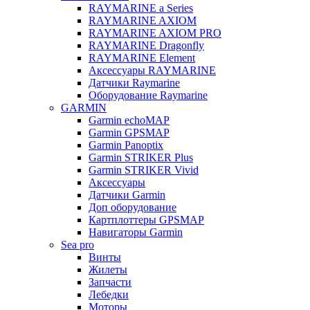
RAYMARINE a Series
RAYMARINE AXIOM
RAYMARINE AXIOM PRO
RAYMARINE Dragonfly
RAYMARINE Element
Аксессуары RAYMARINE
Датчики Raymarine
Оборудование Raymarine
GARMIN
Garmin echoMAP
Garmin GPSMAP
Garmin Panoptix
Garmin STRIKER Plus
Garmin STRIKER Vivid
Аксессуары
Датчики Garmin
Доп оборудование
Картплоттеры GPSMAP
Навигаторы Garmin
Sea pro
Винты
Жилеты
Запчасти
Лебедки
Моторы