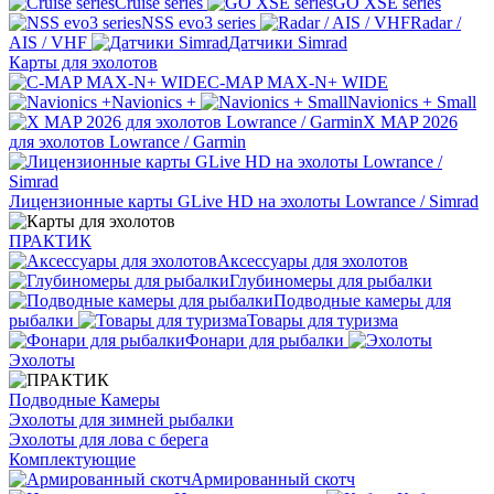
Cruise series
GO XSE series
NSS evo3 series
Radar /
AIS / VHF
Датчики Simrad
Карты для эхолотов
C-MAP MAX-N+ WIDE
Navionics +
Navionics + Small
X MAP 2026
для эхолотов Lowrance / Garmin
Лицензионные карты GLive HD на эхолоты Lowrance / Simrad
ПРАКТИК
Аксессуары для эхолотов
Глубиномеры для рыбалки
Подводные камеры для
рыбалки
Товары для туризма
Фонари для рыбалки
Эхолоты
Подводные Камеры
Эхолоты для зимней рыбалки
Эхолоты для лова с берега
Комплектующие
Армированный скотч