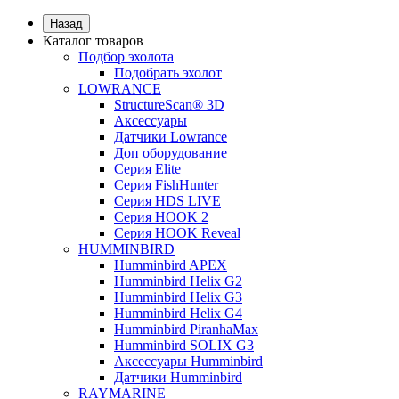
Назад
Каталог товаров
Подбор эхолота
Подобрать эхолот
LOWRANCE
StructureScan® 3D
Аксессуары
Датчики Lowrance
Доп оборудование
Серия Elite
Серия FishHunter
Серия HDS LIVE
Серия HOOK 2
Серия HOOK Reveal
HUMMINBIRD
Humminbird APEX
Humminbird Helix G2
Humminbird Helix G3
Humminbird Helix G4
Humminbird PiranhaMax
Humminbird SOLIX G3
Аксессуары Humminbird
Датчики Humminbird
RAYMARINE