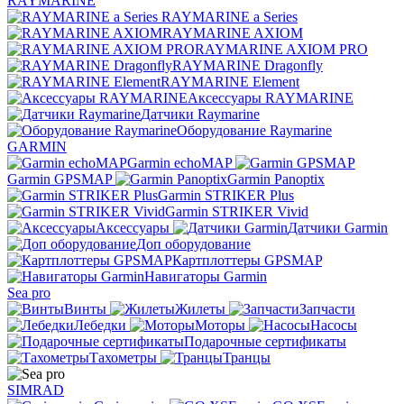
RAYMARINE
RAYMARINE a Series
RAYMARINE AXIOM
RAYMARINE AXIOM PRO
RAYMARINE Dragonfly
RAYMARINE Element
Аксессуары RAYMARINE
Датчики Raymarine
Оборудование Raymarine
GARMIN
Garmin echoMAP
Garmin GPSMAP
Garmin Panoptix
Garmin STRIKER Plus
Garmin STRIKER Vivid
Аксессуары
Датчики Garmin
Доп оборудование
Картплоттеры GPSMAP
Навигаторы Garmin
Sea pro
Винты
Жилеты
Запчасти
Лебедки
Моторы
Насосы
Подарочные сертификаты
Тахометры
Транцы
SIMRAD