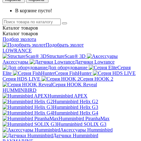
В корзине пусто!
Каталог
товаров
Каталог
товаров
Подбор эхолота
Подобрать эхолот
LOWRANCE
StructureScan® 3D
Аксессуары
Датчики Lowrance
Доп оборудование
Серия
Elite
Серия FishHunter
Серия HDS LIVE
Серия HOOK 2
Серия HOOK Reveal
HUMMINBIRD
Humminbird APEX
Humminbird Helix G2
Humminbird Helix G3
Humminbird Helix G4
Humminbird PiranhaMax
Humminbird SOLIX G3
Аксессуары Humminbird
Датчики Humminbird