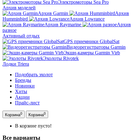
Электромоторы Sea Pro
Архив моделей
Архив Garmin
Архив
Humminbird
Архив Lowrance
Архив Raymarine
Архив
разное
Активный отдых
GPS приемники GlobalSat
Видеорегистраторы Garmin
Экшн-камеры Garmin Virb
Эхолоты Rivotek
Лодки Triera
Подобрать эхолот
Бренды
Новинки
Хиты
Акции
Прайс-лист
0
0
Корзина
Корзина
В корзине пусто!
Все варианты