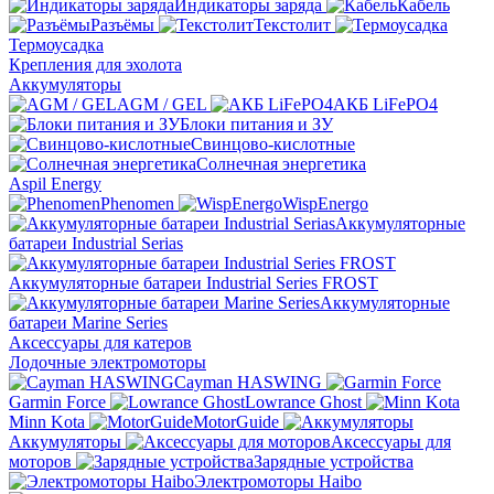
Индикаторы заряда
Кабель
Разъёмы
Текстолит
Термоусадка
Крепления для эхолота
Аккумуляторы
AGM / GEL
АКБ LiFePO4
Блоки питания и ЗУ
Свинцово-кислотные
Солнечная энергетика
Aspil Energy
Phenomen
WispEnergo
Аккумуляторные
батареи Industrial Serias
Аккумуляторные батареи Industrial Series FROST
Аккумуляторные
батареи Marine Series
Аксессуары для катеров
Лодочные электромоторы
Cayman HASWING
Garmin Force
Lowrance Ghost
Minn Kota
MotorGuide
Аккумуляторы
Аксессуары для
моторов
Зарядные устройства
Электромоторы Haibo