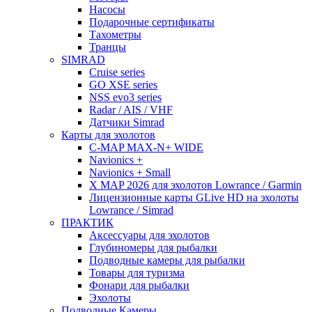
Насосы
Подарочные сертификаты
Тахометры
Транцы
SIMRAD
Cruise series
GO XSE series
NSS evo3 series
Radar / AIS / VHF
Датчики Simrad
Карты для эхолотов
C-MAP MAX-N+ WIDE
Navionics +
Navionics + Small
X MAP 2026 для эхолотов Lowrance / Garmin
Лицензионные карты GLive HD на эхолоты
Lowrance / Simrad
ПРАКТИК
Аксессуары для эхолотов
Глубиномеры для рыбалки
Подводные камеры для рыбалки
Товары для туризма
Фонари для рыбалки
Эхолоты
Подводные Камеры