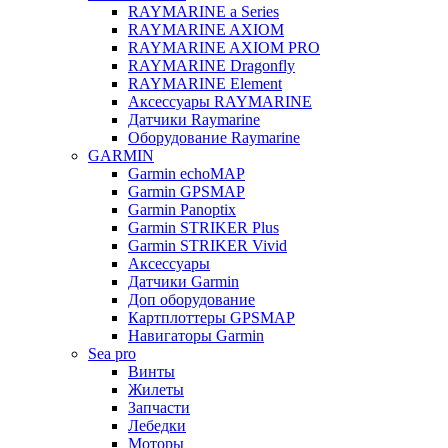
RAYMARINE a Series
RAYMARINE AXIOM
RAYMARINE AXIOM PRO
RAYMARINE Dragonfly
RAYMARINE Element
Аксессуары RAYMARINE
Датчики Raymarine
Оборудование Raymarine
GARMIN
Garmin echoMAP
Garmin GPSMAP
Garmin Panoptix
Garmin STRIKER Plus
Garmin STRIKER Vivid
Аксессуары
Датчики Garmin
Доп оборудование
Картплоттеры GPSMAP
Навигаторы Garmin
Sea pro
Винты
Жилеты
Запчасти
Лебедки
Моторы