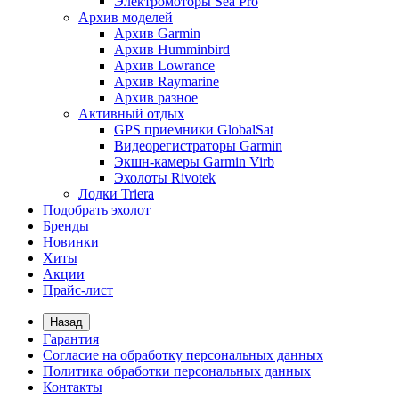
Электромоторы Sea Pro
Архив моделей
Архив Garmin
Архив Humminbird
Архив Lowrance
Архив Raymarine
Архив разное
Активный отдых
GPS приемники GlobalSat
Видеорегистраторы Garmin
Экшн-камеры Garmin Virb
Эхолоты Rivotek
Лодки Triera
Подобрать эхолот
Бренды
Новинки
Хиты
Акции
Прайс-лист
Назад
Гарантия
Согласие на обработку персональных данных
Политика обработки персональных данных
Контакты