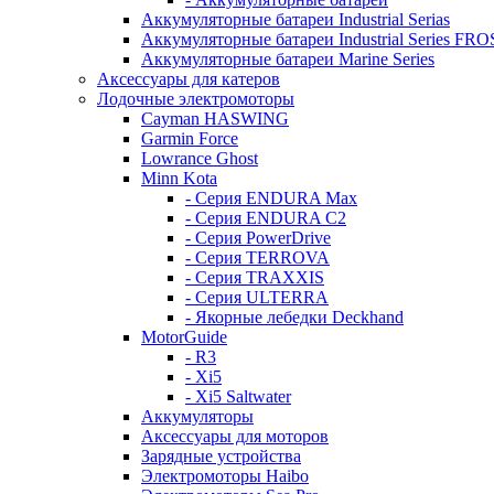
Аккумуляторные батареи Industrial Serias
Аккумуляторные батареи Industrial Series FR
Аккумуляторные батареи Marine Series
Аксессуары для катеров
Лодочные электромоторы
Cayman HASWING
Garmin Force
Lowrance Ghost
Minn Kota
- Серия ENDURA Max
- Серия ENDURA C2
- Серия PowerDrive
- Серия TERROVA
- Серия TRAXXIS
- Серия ULTERRA
- Якорные лебедки Deckhand
MotorGuide
- R3
- Xi5
- Xi5 Saltwater
Аккумуляторы
Аксессуары для моторов
Зарядные устройства
Электромоторы Haibo