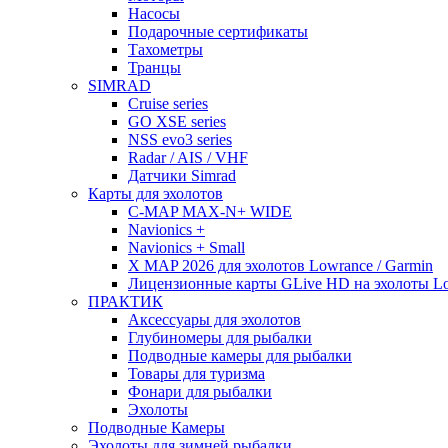
Насосы
Подарочные сертификаты
Тахометры
Транцы
SIMRAD
Cruise series
GO XSE series
NSS evo3 series
Radar / AIS / VHF
Датчики Simrad
Карты для эхолотов
C-MAP MAX-N+ WIDE
Navionics +
Navionics + Small
X MAP 2026 для эхолотов Lowrance / Garmin
Лицензионные карты GLive HD на эхолоты Low
ПРАКТИК
Аксессуары для эхолотов
Глубиномеры для рыбалки
Подводные камеры для рыбалки
Товары для туризма
Фонари для рыбалки
Эхолоты
Подводные Камеры
Эхолоты для зимней рыбалки