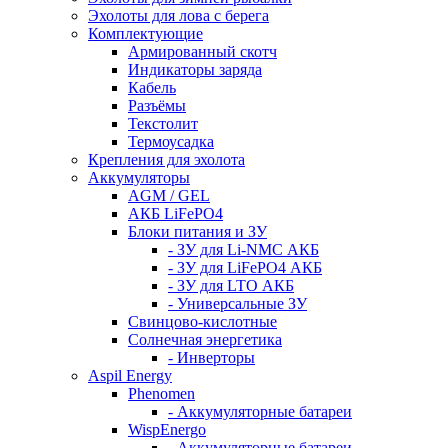
Эхолоты для лова с берега
Комплектующие
Армированный скотч
Индикаторы заряда
Кабель
Разъёмы
Текстолит
Термоусадка
Крепления для эхолота
Аккумуляторы
AGM / GEL
АКБ LiFePO4
Блоки питания и ЗУ
- ЗУ для Li-NMC АКБ
- ЗУ для LiFePO4 АКБ
- ЗУ для LTO АКБ
- Универсальные ЗУ
Свинцово-кислотные
Солнечная энергетика
- Инверторы
Aspil Energy
Phenomen
- Аккумуляторные батареи
WispEnergo
- Аккумуляторные батареи