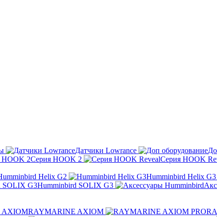
ы
Датчики Lowrance
До
Серия HOOK 2
Серия HOOK Rev
Humminbird Helix G2
Humminbird Helix G3
Humminbird SOLIX G3
Акс
RAYMARINE AXIOM
RA