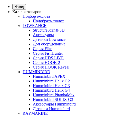
Назад
Каталог товаров
Подбор эхолота
Подобрать эхолот
LOWRANCE
StructureScan® 3D
Аксессуары
Датчики Lowrance
Доп оборудование
Серия Elite
Серия FishHunter
Серия HDS LIVE
Серия HOOK 2
Серия HOOK Reveal
HUMMINBIRD
Humminbird APEX
Humminbird Helix G2
Humminbird Helix G3
Humminbird Helix G4
Humminbird PiranhaMax
Humminbird SOLIX G3
Аксессуары Humminbird
Датчики Humminbird
RAYMARINE