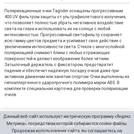
Поляризационные очки Tagrider оснащены прогрессивным
400 UV фильтром защиты от ультрафиолетового излучения,
что позволяет полностью убрать негативное воздействие
света на глаза и использовать их на солнце с любой
интенсивностью. Прогрессивный светофильтр сохраняет
всю гамму цветов предмета и усиливает свое действие с
увеличением интенсивности света. Стекла с многослойной
поляризацией снимают блики с любых отражающих
поверхностей и делают изображение более чётким.
Затылочный держатель с фиксатором, предотвратит
падение и обеспечит надежную посадку очков даже при
активном движении или занятии спортом. Очки выполнены из
гипоаллергенного ударопрочного полимера марки ABS. В
комплекте специальная карточка для проверки поляризации
очков.
Данный веб-сайт использует метрическую программу «Яндекс
Гарантия
Согласие на обработку персональных данных
О
Метрика», посредством которой собираются cookie-файлы.
нас
Информация о доставке
Политика обработки
Продолжая использование сайта, вы соглашаетесь на
персональных данных