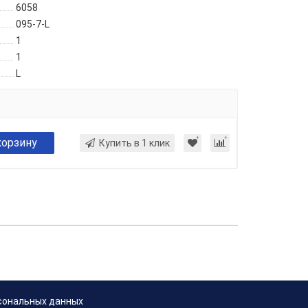
6058
095-7-L
1
1
L
корзину
Купить в 1 клик
сональных данных