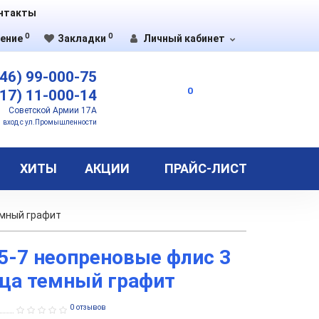
нтакты
0
0
ение
Закладки
Личный кабинет
46) 99-000-75
0
17) 11-000-14
Советской Армии 17А
вход с ул.Промышленности
ХИТЫ
АКЦИИ
ПРАЙС-ЛИСТ
емный графит
95-7 неопреновые флис 3
ца темный графит
0 отзывов