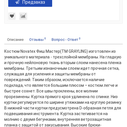
Предзаказ
0
0
Описание
Отзывы
Вопрос - Ответ
Костюм Novatex Фиш Мастер(ТМ GRAYLING) изготовлен из
уникального материала - трехслойной мембраны. На гладкую
и прочную нейлоновую ткань вторым слоем нанесена пленка
мембраны. Третьим изнаночным слоем идет прочная сетка,
служащая для усиления и защиты мембраны от
повреждений. Таким образом, исключается наличие
подклада, что является большим плюсом – костюм легче и
быстрее сохнет. Все швы проклеены, все молнии
прорезинены. Куртка прямого кроя удлинена по спинке. Низ
куртки регулируется по ширине утяжками на круглую резинку.
В нижней части куртки предусмотрена D-образная петля для
подвешивания инструмента. Куртка застегивается на
молнию с двумя бегунками, внутренняя ветрозащитная
планка с защитой от закусывания. Высокие брюки-