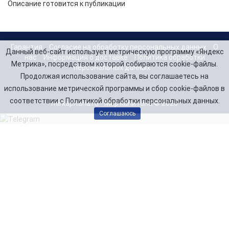
Описание готовится к публикации
Гарантия
Согласие на обработку персональных данных
О
Данный веб-сайт использует метрическую программу «Яндекс
нас
Информация о доставке
Политика обработки
Метрика», посредством которой собираются cookie-файлы.
персональных данных
Продолжая использование сайта, вы соглашаетесь на
использование метрической программы и сбор cookie-файлов в
соответствии с Политикой обработки персональных данных.
mirkapitana.ru - Мир капитана © 2026
Соглашаюсь
Telegram
Заказать звонок
8(846) 99-000-75
8(917) 11-000-14
Напишите нам