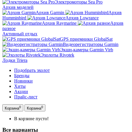
Электромоторы Sea Pro
Архив моделей
Архив Garmin
Архив
Humminbird
Архив Lowrance
Архив Raymarine
Архив
разное
Активный отдых
GPS приемники GlobalSat
Видеорегистраторы Garmin
Экшн-камеры Garmin Virb
Эхолоты Rivotek
Лодки Triera
Подобрать эхолот
Бренды
Новинки
Хиты
Акции
Прайс-лист
0
0
Корзина
Корзина
В корзине пусто!
Все варианты