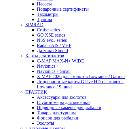
Насосы
Подарочные сертификаты
Тахометры
Транцы
SIMRAD
Cruise series
GO XSE series
NSS evo3 series
Radar / AIS / VHF
Датчики Simrad
Карты для эхолотов
C-MAP MAX-N+ WIDE
Navionics +
Navionics + Small
X MAP 2026 для эхолотов Lowrance / Garmin
Лицензионные карты GLive HD на эхолоты
Lowrance / Simrad
ПРАКТИК
Аксессуары для эхолотов
Глубиномеры для рыбалки
Подводные камеры для рыбалки
Товары для туризма
Фонари для рыбалки
Эхолоты
Подводные Камеры