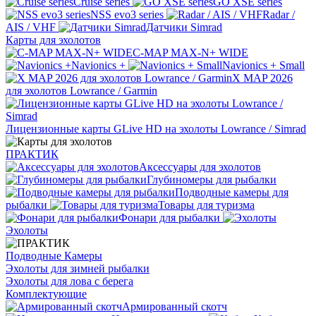
Cruise series
GO XSE series
NSS evo3 series
Radar /
AIS / VHF
Датчики Simrad
Карты для эхолотов
C-MAP MAX-N+ WIDE
Navionics +
Navionics + Small
X MAP 2026
для эхолотов Lowrance / Garmin
Лицензионные карты GLive HD на эхолоты Lowrance / Simrad
ПРАКТИК
Аксессуары для эхолотов
Глубиномеры для рыбалки
Подводные камеры для
рыбалки
Товары для туризма
Фонари для рыбалки
Эхолоты
Подводные Камеры
Эхолоты для зимней рыбалки
Эхолоты для лова с берега
Комплектующие
Армированный скотч