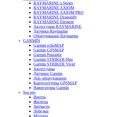
RAYMARINE a Series
RAYMARINE AXIOM
RAYMARINE AXIOM PRO
RAYMARINE Dragonfly
RAYMARINE Element
Аксессуары RAYMARINE
Датчики Raymarine
Оборудование Raymarine
GARMIN
Garmin echoMAP
Garmin GPSMAP
Garmin Panoptix
Garmin STRIKER Plus
Garmin STRIKER Vivid
Аксессуары
Датчики Garmin
Доп оборудование
Картплоттеры GPSMAP
Навигаторы Garmin
Sea pro
Винты
Жилеты
Запчасти
Лебедки
Моторы