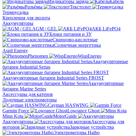
Индикаторы заряда
Кабель
Разъёмы
Текстолит
Термоусадка
Крепления для эхолота
Аккумуляторы
AGM / GEL
АКБ LiFePO4
Блоки питания и ЗУ
Свинцово-кислотные
Солнечная энергетика
Aspil Energy
Phenomen
WispEnergo
Аккумуляторные
батареи Industrial Serias
Аккумуляторные батареи Industrial Series FROST
Аккумуляторные
батареи Marine Series
Аксессуары для катеров
Лодочные электромоторы
Cayman HASWING
Garmin Force
Lowrance Ghost
Minn Kota
MotorGuide
Аккумуляторы
Аксессуары для
моторов
Зарядные устройства
Электромоторы Haibo