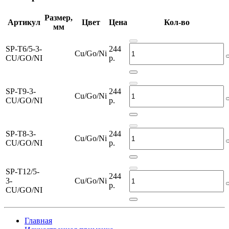
Размер,
Артикул
Цвет
Цена
Кол-во
мм
SP-T6/5-3-
244
Cu/Go/Ni
CU/GO/NI
р.
SP-T9-3-
244
Cu/Go/Ni
CU/GO/NI
р.
SP-T8-3-
244
Cu/Go/Ni
CU/GO/NI
р.
SP-T12/5-
244
3-
Cu/Go/Ni
р.
CU/GO/NI
Главная