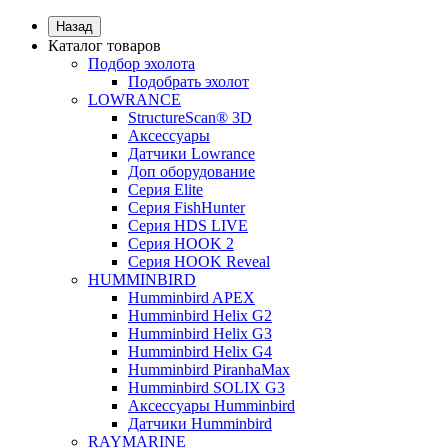
Назад
Каталог товаров
Подбор эхолота
Подобрать эхолот
LOWRANCE
StructureScan® 3D
Аксессуары
Датчики Lowrance
Доп оборудование
Серия Elite
Серия FishHunter
Серия HDS LIVE
Серия HOOK 2
Серия HOOK Reveal
HUMMINBIRD
Humminbird APEX
Humminbird Helix G2
Humminbird Helix G3
Humminbird Helix G4
Humminbird PiranhaMax
Humminbird SOLIX G3
Аксессуары Humminbird
Датчики Humminbird
RAYMARINE