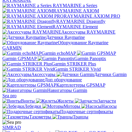
RAYMARINE
RAYMARINE a Series
RAYMARINE AXIOM
RAYMARINE AXIOM PRO
RAYMARINE Dragonfly
RAYMARINE Element
Аксессуары RAYMARINE
Датчики Raymarine
Оборудование Raymarine
GARMIN
Garmin echoMAP
Garmin GPSMAP
Garmin Panoptix
Garmin STRIKER Plus
Garmin STRIKER Vivid
Аксессуары
Датчики Garmin
Доп оборудование
Картплоттеры GPSMAP
Навигаторы Garmin
Sea pro
Винты
Жилеты
Запчасти
Лебедки
Моторы
Насосы
Подарочные сертификаты
Тахометры
Транцы
SIMRAD