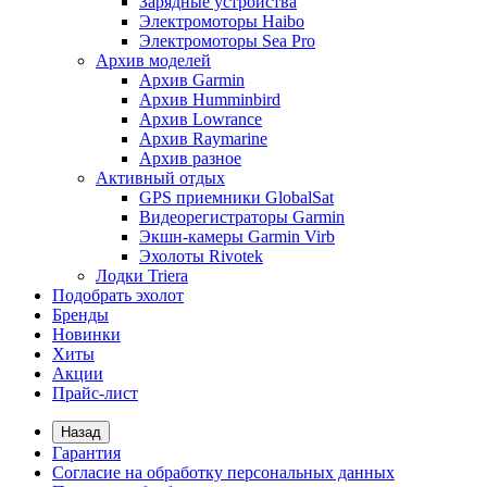
Зарядные устройства
Электромоторы Haibo
Электромоторы Sea Pro
Архив моделей
Архив Garmin
Архив Humminbird
Архив Lowrance
Архив Raymarine
Архив разное
Активный отдых
GPS приемники GlobalSat
Видеорегистраторы Garmin
Экшн-камеры Garmin Virb
Эхолоты Rivotek
Лодки Triera
Подобрать эхолот
Бренды
Новинки
Хиты
Акции
Прайс-лист
Назад
Гарантия
Согласие на обработку персональных данных