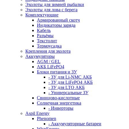
Эхолоты для зимней рыбалки
Эхолоты для лова с берега
Комплектующие
Армированный скотч
Индикаторы заряда
Кабель
Разъёмы
Текстолит
Термоусадка
Крепления для эхолота
Аккумуляторы
AGM / GEL
АКБ LiFePO4
Блоки питания и ЗУ
- ЗУ для Li-NMC АКБ
- ЗУ для LiFePO4 АКБ
- ЗУ для LTO АКБ
- Универсальные ЗУ
Свинцово-кислотные
Солнечная энергетика
- Инверторы
Aspil Energy
Phenomen
- Аккумуляторные батареи
WispEnergo