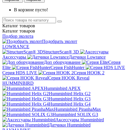
В корзине пусто!
Каталог
товаров
Каталог
товаров
Подбор эхолота
Подобрать эхолот
LOWRANCE
StructureScan® 3D
Аксессуары
Датчики Lowrance
Доп оборудование
Серия
Elite
Серия FishHunter
Серия HDS LIVE
Серия HOOK 2
Серия HOOK Reveal
HUMMINBIRD
Humminbird APEX
Humminbird Helix G2
Humminbird Helix G3
Humminbird Helix G4
Humminbird PiranhaMax
Humminbird SOLIX G3
Аксессуары Humminbird
Датчики Humminbird