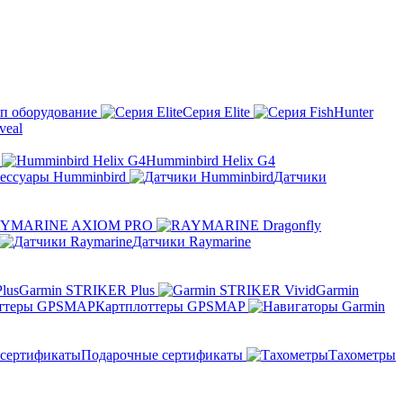
п оборудование
Серия Elite
eal
Humminbird Helix G4
ессуары Humminbird
Датчики
YMARINE AXIOM PRO
Датчики Raymarine
Garmin STRIKER Plus
Garmin
Картплоттеры GPSMAP
Подарочные сертификаты
Тахометры