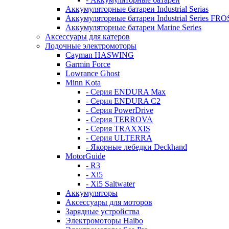
Аккумуляторные батареи Industrial Serias
Аккумуляторные батареи Industrial Series FR
Аккумуляторные батареи Marine Series
Аксессуары для катеров
Лодочные электромоторы
Cayman HASWING
Garmin Force
Lowrance Ghost
Minn Kota
- Серия ENDURA Max
- Серия ENDURA C2
- Серия PowerDrive
- Серия TERROVA
- Серия TRAXXIS
- Серия ULTERRA
- Якорные лебедки Deckhand
MotorGuide
- R3
- Xi5
- Xi5 Saltwater
Аккумуляторы
Аксессуары для моторов
Зарядные устройства
Электромоторы Haibo