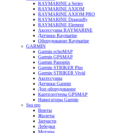
RAYMARINE a Series
RAYMARINE AXIOM
RAYMARINE AXIOM PRO
RAYMARINE Dragonfly
RAYMARINE Element
Аксессуары RAYMARINE
Датчики Raymarine
Оборудование Raymarine
GARMIN
Garmin echoMAP
Garmin GPSMAP
Garmin Panoptix
Garmin STRIKER Plus
Garmin STRIKER Vivid
Аксессуары
Датчики Garmin
Доп оборудование
Картплоттеры GPSMAP
Навигаторы Garmin
Sea pro
Винты
Жилеты
Запчасти
Лебедки
Моторы