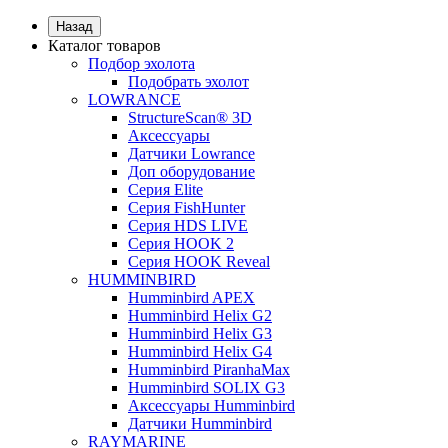
Назад
Каталог товаров
Подбор эхолота
Подобрать эхолот
LOWRANCE
StructureScan® 3D
Аксессуары
Датчики Lowrance
Доп оборудование
Серия Elite
Серия FishHunter
Серия HDS LIVE
Серия HOOK 2
Серия HOOK Reveal
HUMMINBIRD
Humminbird APEX
Humminbird Helix G2
Humminbird Helix G3
Humminbird Helix G4
Humminbird PiranhaMax
Humminbird SOLIX G3
Аксессуары Humminbird
Датчики Humminbird
RAYMARINE