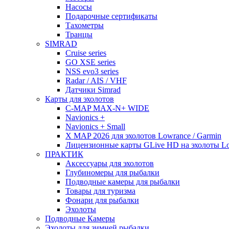
Насосы
Подарочные сертификаты
Тахометры
Транцы
SIMRAD
Cruise series
GO XSE series
NSS evo3 series
Radar / AIS / VHF
Датчики Simrad
Карты для эхолотов
C-MAP MAX-N+ WIDE
Navionics +
Navionics + Small
X MAP 2026 для эхолотов Lowrance / Garmin
Лицензионные карты GLive HD на эхолоты Low
ПРАКТИК
Аксессуары для эхолотов
Глубиномеры для рыбалки
Подводные камеры для рыбалки
Товары для туризма
Фонари для рыбалки
Эхолоты
Подводные Камеры
Эхолоты для зимней рыбалки