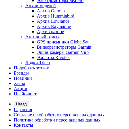
Электромоторы Sea Pro
Архив моделей
Архив Garmin
Архив Humminbird
Архив Lowrance
Архив Raymarine
Архив разное
Активный отдых
GPS приемники GlobalSat
Видеорегистраторы Garmin
Экшн-камеры Garmin Virb
Эхолоты Rivotek
Лодки Triera
Подобрать эхолот
Бренды
Новинки
Хиты
Акции
Прайс-лист
Назад
Гарантия
Согласие на обработку персональных данных
Политика обработки персональных данных
Контакты