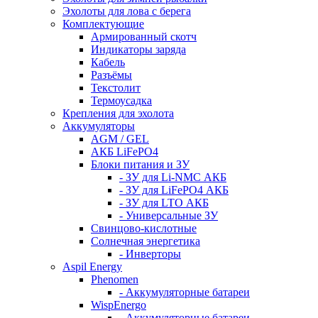
Эхолоты для лова с берега
Комплектующие
Армированный скотч
Индикаторы заряда
Кабель
Разъёмы
Текстолит
Термоусадка
Крепления для эхолота
Аккумуляторы
AGM / GEL
АКБ LiFePO4
Блоки питания и ЗУ
- ЗУ для Li-NMC АКБ
- ЗУ для LiFePO4 АКБ
- ЗУ для LTO АКБ
- Универсальные ЗУ
Свинцово-кислотные
Солнечная энергетика
- Инверторы
Aspil Energy
Phenomen
- Аккумуляторные батареи
WispEnergo
- Аккумуляторные батареи