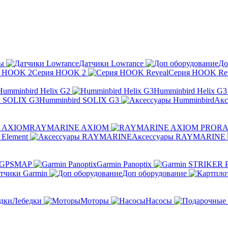
ы
Датчики Lowrance
До
Серия HOOK 2
Серия HOOK Rev
Humminbird Helix G2
Humminbird Helix G3
Humminbird SOLIX G3
Акс
RAYMARINE AXIOM
RA
Element
Аксессуары RAYMARINE
 GPSMAP
Garmin Panoptix
тчики Garmin
Доп оборудование
Лебедки
Моторы
Насосы