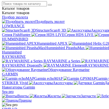
Каталог
товаров
Каталог
товаров
Подбор эхолота
Подобрать эхолот
LOWRANCE
StructureScan® 3D
Аксессуар
Серия FishHunter
Серия HDS LIVE
HUMMINBIRD
Humminbird APEX
Humminbird PiranhaMax
Humminbird
RAYMARINE
RAYMARINE a Series
RAYMARINE Dragonfly
RAYMARINE 
Оборудование Raymarine
GARMIN
Garmin echoMAP
Garmin
STRIKER Vivid
Аксессуары
Да
Навигаторы Garmin
Sea pro
Винты
Жилеты
Запчасти
Транцы