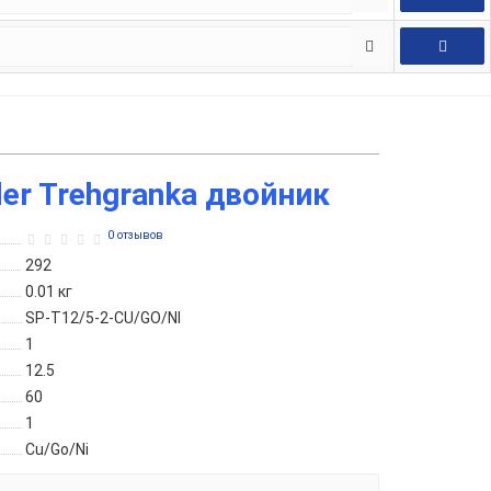
er Trehgranka двойник
0 отзывов
292
0.01
кг
SP-T12/5-2-CU/GO/NI
1
12.5
60
1
Cu/Go/Ni