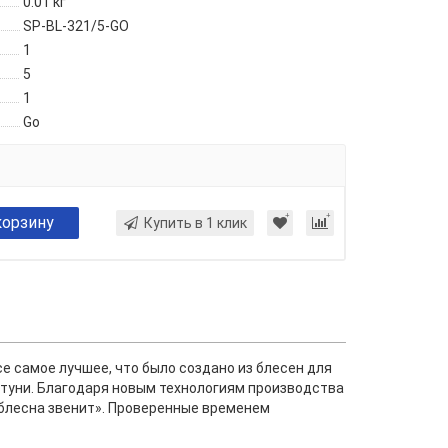
0.01
кг
SP-BL-321/5-GO
1
5
1
Go
корзину
Купить в 1 клик
е самое лучшее, что было создано из блесен для
атуни. Благодаря новым технологиям производства
«блесна звенит». Проверенные временем