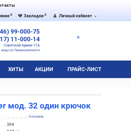
нтакты
0
0
ение
Закладки
Личный кабинет
46) 99-000-75
0
17) 11-000-14
Советской Армии 17А
вход с ул.Промышленности
ХИТЫ
АКЦИИ
ПРАЙС-ЛИСТ
er мод. 32 один крючок
0 отзывов
394