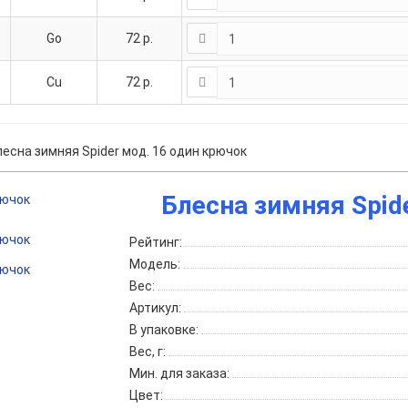
Go
72
р.
Cu
72
р.
лесна зимняя Spider мод. 16 один крючок
Блесна зимняя Spid
Рейтинг:
Модель:
Вес:
Артикул:
В упаковке:
Вес, г:
Мин. для заказа:
Цвет: