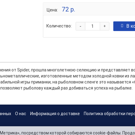
72 р.
Цена:
-
В к
Количество:
+
ения от Spider, прошла многолетнюю селекцию и представляет вс
льнометаллические, изготовленные методом холодной ковки из л
абильной игры приманки, на рыболовном сленге это называется 
 позволяют рыболову каждый раз добиваться успеха на рыбалке.
анных
О нас
Информация о доставке
Политика обработки пер
Метрика», посредством которой собираются cookie-файлы. Продо