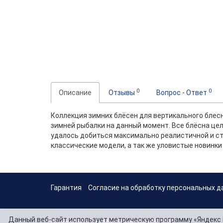
0
0
Описание
Отзывы
Вопрос - Ответ
Коллекция зимних блёсен для вертикального блесн
зимней рыбалки на данный момент. Все блёсна це
удалось добиться максимально реалистичной и ст
классические модели, а так же уловистые новинки
Гарантия
Согласие на обработку персональных д
Данный веб-сайт использует метрическую программу «Яндекс 
mirkapitana.ru - Мир капитана © 2026