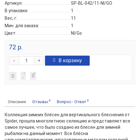
Артикул:
SP-BL-042/11-NI/GO
В упаковке:
1
Вес, г:
11
Мин. для заказа:
1
Цвет:
NI/Go
72 р.
-
В корзину
+
0
0
Описание
Отзывы
Вопрос - Ответ
Коллекция зимних блёсен для вертикального блеснения от
Spider, прошла многолетнюю селекцию и представляет все
самое лучшее, что было создано из блесен для зимней
рыбалки на данный момент. Все блёсна
цельнометаллические, изготовленные методом холодной