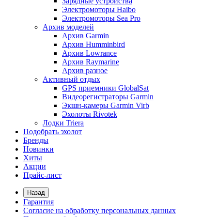
Зарядные устройства
Электромоторы Haibo
Электромоторы Sea Pro
Архив моделей
Архив Garmin
Архив Humminbird
Архив Lowrance
Архив Raymarine
Архив разное
Активный отдых
GPS приемники GlobalSat
Видеорегистраторы Garmin
Экшн-камеры Garmin Virb
Эхолоты Rivotek
Лодки Triera
Подобрать эхолот
Бренды
Новинки
Хиты
Акции
Прайс-лист
Назад
Гарантия
Согласие на обработку персональных данных