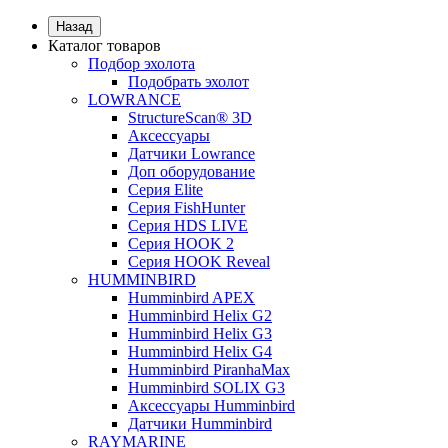
Назад
Каталог товаров
Подбор эхолота
Подобрать эхолот
LOWRANCE
StructureScan® 3D
Аксессуары
Датчики Lowrance
Доп оборудование
Серия Elite
Серия FishHunter
Серия HDS LIVE
Серия HOOK 2
Серия HOOK Reveal
HUMMINBIRD
Humminbird APEX
Humminbird Helix G2
Humminbird Helix G3
Humminbird Helix G4
Humminbird PiranhaMax
Humminbird SOLIX G3
Аксессуары Humminbird
Датчики Humminbird
RAYMARINE