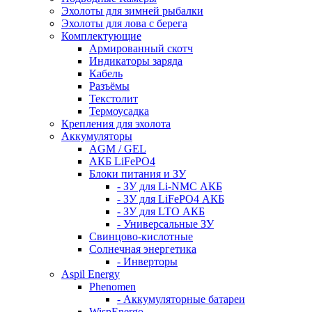
Эхолоты для зимней рыбалки
Эхолоты для лова с берега
Комплектующие
Армированный скотч
Индикаторы заряда
Кабель
Разъёмы
Текстолит
Термоусадка
Крепления для эхолота
Аккумуляторы
AGM / GEL
АКБ LiFePO4
Блоки питания и ЗУ
- ЗУ для Li-NMC АКБ
- ЗУ для LiFePO4 АКБ
- ЗУ для LTO АКБ
- Универсальные ЗУ
Свинцово-кислотные
Солнечная энергетика
- Инверторы
Aspil Energy
Phenomen
- Аккумуляторные батареи
WispEnergo