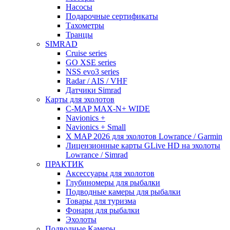
Насосы
Подарочные сертификаты
Тахометры
Транцы
SIMRAD
Cruise series
GO XSE series
NSS evo3 series
Radar / AIS / VHF
Датчики Simrad
Карты для эхолотов
C-MAP MAX-N+ WIDE
Navionics +
Navionics + Small
X MAP 2026 для эхолотов Lowrance / Garmin
Лицензионные карты GLive HD на эхолоты
Lowrance / Simrad
ПРАКТИК
Аксессуары для эхолотов
Глубиномеры для рыбалки
Подводные камеры для рыбалки
Товары для туризма
Фонари для рыбалки
Эхолоты
Подводные Камеры