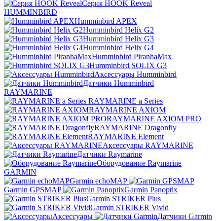
Серия HOOK Reveal
HUMMINBIRD
Humminbird APEX
Humminbird Helix G2
Humminbird Helix G3
Humminbird Helix G4
Humminbird PiranhaMax
Humminbird SOLIX G3
Аксессуары Humminbird
Датчики Humminbird
RAYMARINE
RAYMARINE a Series
RAYMARINE AXIOM
RAYMARINE AXIOM PRO
RAYMARINE Dragonfly
RAYMARINE Element
Аксессуары RAYMARINE
Датчики Raymarine
Оборудование Raymarine
GARMIN
Garmin echoMAP
Garmin GPSMAP
Garmin Panoptix
Garmin STRIKER Plus
Garmin STRIKER Vivid
Аксессуары
Датчики Garmin