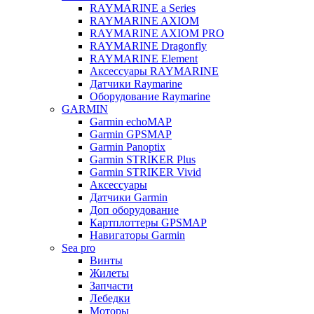
RAYMARINE a Series
RAYMARINE AXIOM
RAYMARINE AXIOM PRO
RAYMARINE Dragonfly
RAYMARINE Element
Аксессуары RAYMARINE
Датчики Raymarine
Оборудование Raymarine
GARMIN
Garmin echoMAP
Garmin GPSMAP
Garmin Panoptix
Garmin STRIKER Plus
Garmin STRIKER Vivid
Аксессуары
Датчики Garmin
Доп оборудование
Картплоттеры GPSMAP
Навигаторы Garmin
Sea pro
Винты
Жилеты
Запчасти
Лебедки
Моторы