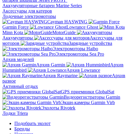
батареи Industrial Series FROST
Аккумуляторные батареи Marine Series
Аксессуары для катеров
Лодочные электромоторы
Cayman HASWING
Garmin Force
Lowrance Ghost
Minn Kota
MotorGuide
Аккумуляторы
Аксессуары для
моторов
Зарядные устройства
Электромоторы Haibo
Электромоторы Sea Pro
Архив моделей
Архив Garmin
Архив
Humminbird
Архив Lowrance
Архив Raymarine
Архив
разное
Активный отдых
GPS приемники GlobalSat
Видеорегистраторы Garmin
Экшн-камеры Garmin Virb
Эхолоты Rivotek
Лодки Triera
Подобрать эхолот
Бренды