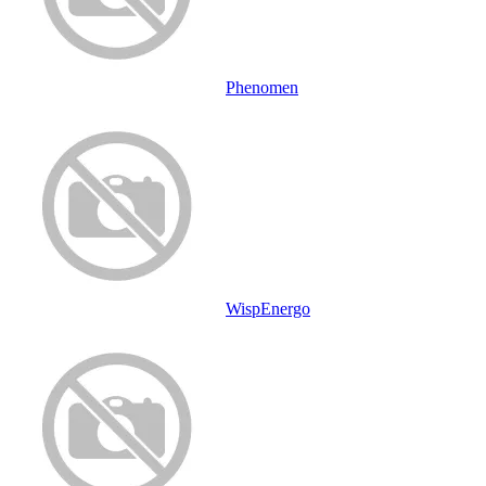
Phenomen
WispEnergo