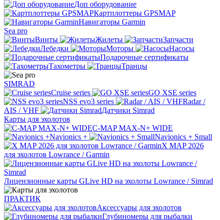
Доп оборудование
Картплоттеры GPSMAP
Навигаторы Garmin
Sea pro
Винты
Жилеты
Запчасти
Лебедки
Моторы
Насосы
Подарочные сертификаты
Тахометры
Транцы
SIMRAD
Cruise series
GO XSE series
NSS evo3 series
Radar /
AIS / VHF
Датчики Simrad
Карты для эхолотов
C-MAP MAX-N+ WIDE
Navionics +
Navionics + Small
X MAP 2026
для эхолотов Lowrance / Garmin
Лицензионные карты GLive HD на эхолоты Lowrance / Simrad
ПРАКТИК
Аксессуары для эхолотов
Глубиномеры для рыбалки