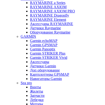
RAYMARINE a Series
RAYMARINE AXIOM
RAYMARINE AXIOM PRO
RAYMARINE Dragonfly
RAYMARINE Element
Аксессуары RAYMARINE
Датчики Raymarine
Оборудование Raymarine
GARMIN
Garmin echoMAP
Garmin GPSMAP
Garmin Panoptix
Garmin STRIKER Plus
Garmin STRIKER Vivid
Аксессуары
Датчики Garmin
Доп оборудование
Картплоттеры GPSMAP
Навигаторы Garmin
Sea pro
Винты
Жилеты
Запчасти
Лебедки
Моторы