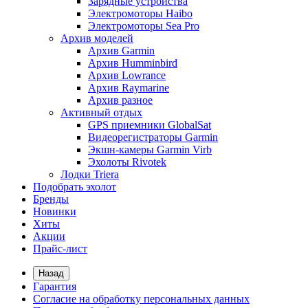
Зарядные устройства
Электромоторы Haibo
Электромоторы Sea Pro
Архив моделей
Архив Garmin
Архив Humminbird
Архив Lowrance
Архив Raymarine
Архив разное
Активный отдых
GPS приемники GlobalSat
Видеорегистраторы Garmin
Экшн-камеры Garmin Virb
Эхолоты Rivotek
Лодки Triera
Подобрать эхолот
Бренды
Новинки
Хиты
Акции
Прайс-лист
Назад
Гарантия
Согласие на обработку персональных данных