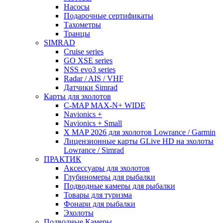
Насосы
Подарочные сертификаты
Тахометры
Транцы
SIMRAD
Cruise series
GO XSE series
NSS evo3 series
Radar / AIS / VHF
Датчики Simrad
Карты для эхолотов
C-MAP MAX-N+ WIDE
Navionics +
Navionics + Small
X MAP 2026 для эхолотов Lowrance / Garmin
Лицензионные карты GLive HD на эхолоты
Lowrance / Simrad
ПРАКТИК
Аксессуары для эхолотов
Глубиномеры для рыбалки
Подводные камеры для рыбалки
Товары для туризма
Фонари для рыбалки
Эхолоты
Подводные Камеры