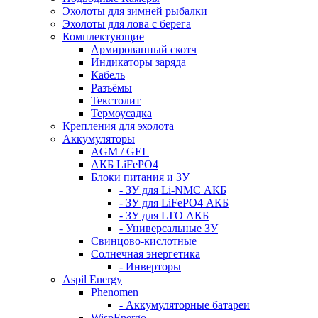
Эхолоты для зимней рыбалки
Эхолоты для лова с берега
Комплектующие
Армированный скотч
Индикаторы заряда
Кабель
Разъёмы
Текстолит
Термоусадка
Крепления для эхолота
Аккумуляторы
AGM / GEL
АКБ LiFePO4
Блоки питания и ЗУ
- ЗУ для Li-NMC АКБ
- ЗУ для LiFePO4 АКБ
- ЗУ для LTO АКБ
- Универсальные ЗУ
Свинцово-кислотные
Солнечная энергетика
- Инверторы
Aspil Energy
Phenomen
- Аккумуляторные батареи
WispEnergo