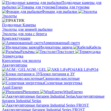
Подводные камеры для
рыбалки
Товары для туризма
Фонари для рыбалки
Эхолоты
Подводные Камеры
Эхолоты для зимней рыбалки
Эхолоты для лова с берега
Комплектующие
Армированный скотч
Индикаторы заряда
Кабель
Разъёмы
Текстолит
Термоусадка
Крепления для эхолота
Аккумуляторы
AGM / GEL
АКБ LiFePO4
Блоки питания и ЗУ
Свинцово-кислотные
Солнечная энергетика
Aspil Energy
Phenomen
WispEnergo
Аккумуляторные
батареи Industrial Serias
Аккумуляторные батареи Industrial Series FROST