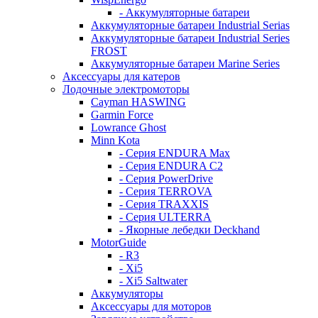
- Аккумуляторные батареи
Аккумуляторные батареи Industrial Serias
Аккумуляторные батареи Industrial Series
FROST
Аккумуляторные батареи Marine Series
Аксессуары для катеров
Лодочные электромоторы
Cayman HASWING
Garmin Force
Lowrance Ghost
Minn Kota
- Серия ENDURA Max
- Серия ENDURA C2
- Серия PowerDrive
- Серия TERROVA
- Серия TRAXXIS
- Серия ULTERRA
- Якорные лебедки Deckhand
MotorGuide
- R3
- Xi5
- Xi5 Saltwater
Аккумуляторы
Аксессуары для моторов