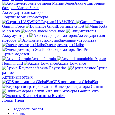
Аккумуляторные
батареи Marine Series
Аксессуары для катеров
Лодочные электромоторы
Cayman HASWING
Garmin Force
Lowrance Ghost
Minn Kota
MotorGuide
Аккумуляторы
Аксессуары для
моторов
Зарядные устройства
Электромоторы Haibo
Электромоторы Sea Pro
Архив моделей
Архив Garmin
Архив
Humminbird
Архив Lowrance
Архив Raymarine
Архив
разное
Активный отдых
GPS приемники GlobalSat
Видеорегистраторы Garmin
Экшн-камеры Garmin Virb
Эхолоты Rivotek
Лодки Triera
Подобрать эхолот
Бренды