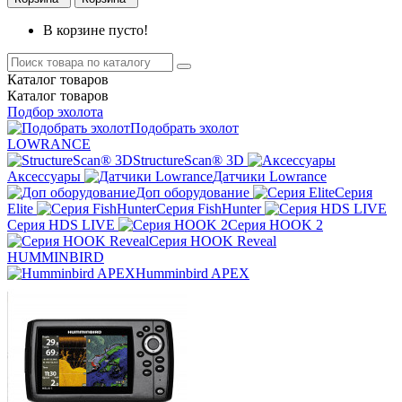
В корзине пусто!
Каталог
товаров
Каталог
товаров
Подбор эхолота
Подобрать эхолот
LOWRANCE
StructureScan® 3D
Аксессуары
Датчики Lowrance
Доп оборудование
Серия
Elite
Серия FishHunter
Серия HDS LIVE
Серия HOOK 2
Серия HOOK Reveal
HUMMINBIRD
Humminbird APEX