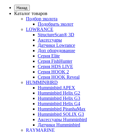
Назад
Каталог товаров
Подбор эхолота
Подобрать эхолот
LOWRANCE
StructureScan® 3D
Аксессуары
Датчики Lowrance
Доп оборудование
Серия Elite
Серия FishHunter
Серия HDS LIVE
Серия HOOK 2
Серия HOOK Reveal
HUMMINBIRD
Humminbird APEX
Humminbird Helix G2
Humminbird Helix G3
Humminbird Helix G4
Humminbird PiranhaMax
Humminbird SOLIX G3
Аксессуары Humminbird
Датчики Humminbird
RAYMARINE