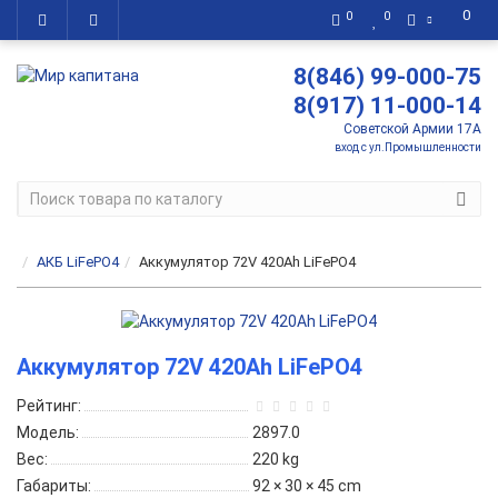
0
0
0
8(846) 99-000-75
8(917) 11-000-14
Советской Армии 17А
вход с ул.Промышленности
АКБ LiFePO4
Аккумулятор 72V 420Ah LiFePO4
Аккумулятор 72V 420Ah LiFePO4
Рейтинг:
Модель:
2897.0
Вес:
220 kg
Габариты:
92 × 30 × 45 cm