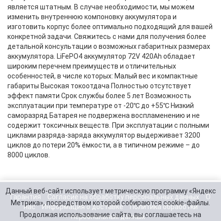
является штатным. В случае необходимости, мы можем
изменить внутреннюю компоновку аккумулятора и
изготовить корпус более оптимально подходящий для вашей
конкретной задачи. Свяжитесь с нами для получения более
детальной консультации о возможных габаритных размерах
аккумулятора. LiFePO4 аккумулятор 72V 420Ah обладает
широким перечнем преимуществ и отличительных
особенностей, в числе которых: Малый вес и компактные
габариты Высокая токоотдача Полностью отсутствует
эффект памяти Срок службы более 5 лет Возможность
эксплуатации при температуре от -20℃ до +55℃ Низкий
саморазряд Батарея не подвержена воспламенению и не
содержит токсичных веществ. При эксплуатации с полными
циклами разряда-заряда аккумулятор выдерживает 3200
циклов до потери 20% ёмкости, а в типичном режиме – до
8000 циклов.
Данный веб-сайт использует метрическую программу «Яндекс
Гарантия
Согласие на обработку персональных данных
О
Метрика», посредством которой собираются cookie-файлы.
нас
Информация о доставке
Политика обработки
Продолжая использование сайта, вы соглашаетесь на
персональных данных