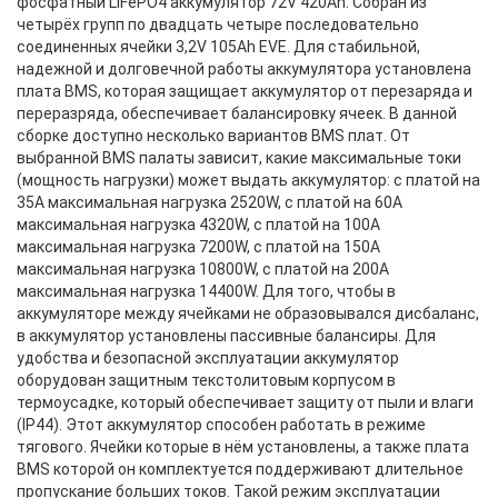
фосфатный LiFePO4 аккумулятор 72V 420Ah. Собран из
четырёх групп по двадцать четыре последовательно
соединенных ячейки 3,2V 105Ah EVE. Для стабильной,
надежной и долговечной работы аккумулятора установлена
плата BMS, которая защищает аккумулятор от перезаряда и
переразряда, обеспечивает балансировку ячеек. В данной
сборке доступно несколько вариантов BMS плат. От
выбранной BMS палаты зависит, какие максимальные токи
(мощность нагрузки) может выдать аккумулятор: с платой на
35A максимальная нагрузка 2520W, с платой на 60A
максимальная нагрузка 4320W, с платой на 100A
максимальная нагрузка 7200W, с платой на 150A
максимальная нагрузка 10800W, с платой на 200A
максимальная нагрузка 14400W. Для того, чтобы в
аккумуляторе между ячейками не образовывался дисбаланс,
в аккумулятор установлены пассивные балансиры. Для
удобства и безопасной эксплуатации аккумулятор
оборудован защитным текстолитовым корпусом в
термоусадке, который обеспечивает защиту от пыли и влаги
(IP44). Этот аккумулятор способен работать в режиме
тягового. Ячейки которые в нём установлены, а также плата
BMS которой он комплектуется поддерживают длительное
пропускание больших токов. Такой режим эксплуатации