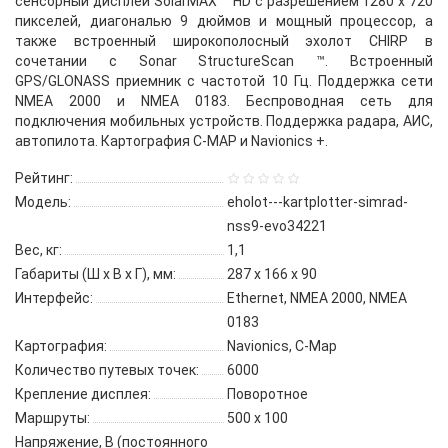
сенсорный дисплей SolarMAX ™ HD с разрешением 1280 х 720
пикселей, диагональю 9 дюймов и мощный процессор, а
также встроенный широкополосный эхолот CHIRP в
сочетании с Sonar StructureScan ™. Встроенный
GPS/GLONASS приемник с частотой 10 Гц. Поддержка сети
NMEA 2000 и NMEA 0183. Беспроводная сеть для
подключения мобильных устройств. Поддержка радара, АИС,
автопилота. Картография C-MAP и Navionics +.
Рейтинг:
Модель:
eholot---kartplotter-simrad-
nss9-evo34221
Вес, кг:
1,1
Габариты (Ш х В х Г), мм:
287 x 166 x 90
Интерфейс:
Ethernet, NMEA 2000, NMEA
0183
Картография:
Navionics, C-Map
Количество путевых точек:
6000
Крепление дисплея:
Поворотное
Маршруты:
500 x 100
Напряжение, В (постоянного