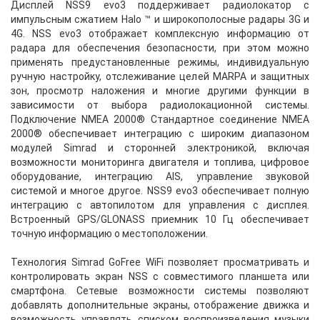
Дисплей NSS9 evo3 поддерживает радиолокатор с
импульсным сжатием Halo ™ и широкополосные радары 3G и
4G. NSS evo3 отображает комплексную информацию от
радара для обеспечения безопасности, при этом можно
применять предустановленные режимы, индивидуальную
ручную настройку, отслеживание целей MARPA и защитных
зон, просмотр наложения и многие другими функции в
зависимости от выбора радиолокационной системы.
Подключение NMEA 2000® Стандартное соединение NMEA
2000® обеспечивает интеграцию с широким диапазоном
модулей Simrad и сторонней электроникой, включая
возможности мониторинга двигателя и топлива, цифровое
оборудование, интеграцию AIS, управление звуковой
системой и многое другое. NSS9 evo3 обеспечивает полную
интеграцию с автопилотом для управления с дисплея.
Встроенный GPS/GLONASS приемник 10 Гц обеспечивает
точную информацию о местоположении.
Технология Simrad GoFree WiFi позволяет просматривать и
контролировать экран NSS с совместимого планшета или
смартфона. Сетевые возможности системы позволяют
добавлять дополнительные экраны, отображение движка и
возможность управлять списком воспроизведения музыки