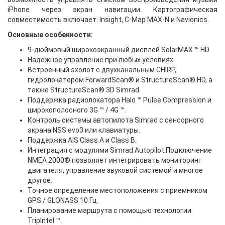
iPhone через экран навигации. Картографическая
совместимость включает: Insight, C-Map MAX-N и Navionics.
Основные особенности:
9-дюймовый широкоэкранный дисплей SolarMAX ™ HD
Надежное управление при любых условиях.
Встроенный эхолот с двухканальным CHIRP,
гидролокатором ForwardScan® и StructureScan® HD, а
также StructureScan® 3D Simrad.
Поддержка радиолокатора Halo ™ Pulse Compression и
широкополосного 3G ™ / 4G ™.
Контроль системы автопилота Simrad с сенсорного
экрана NSS evo3 или клавиатуры.
Поддержка AIS Class A и Class B.
Интеграция с модулями Simrad Autopilot.Подключение
NMEA 2000® позволяет интегрировать мониторинг
двигателя, управление звуковой системой и многое
другое.
Точное определение местоположения с приемником
GPS / GLONASS 10 Гц.
Планирование маршрута с помощью технологии
TripIntel ™.