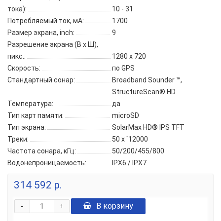
тока):
10 - 31
Потребляемый ток, мА:
1700
Размер экрана, inch:
9
Разрешение экрана (В x Ш),
пикс.:
1280 x 720
Скорость:
по GPS
Стандартный сонар:
Broadband Sounder ™,
StructureScan® HD
Температура:
да
Тип карт памяти:
microSD
Тип экрана:
SolarMax HD® IPS TFT
Треки:
50 x `12000
Частота сонара, кГц:
50/200/455/800
Водонепроницаемость:
IPX6 / IPX7
314 592 р.
-
В корзину
+