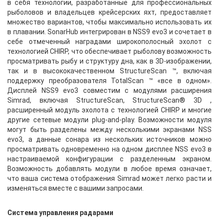
в себя технологии, разработанные для профессиональных
рыболовов и владельцев крейсерских яхт, предоставляет
множество вариантов, чтобы максимально использовать их
в плавании. SonarHub интегрирован в NSS9 evo3 и сочетает в
себе отмеченный наградами широкополосный эхолот с
технологией CHIRP, что обеспечивает рыболову возможность
просматривать рыбу и структуру дна, как в 3D-изображении,
так и в высококачественном StructureScan ™, включая
поддержку преобразователя TotalScan ™ «все в одном».
Дисплей NSS9 evo3 совместим с модулями расширения
Simrad, включая StructureScan, StructureScan® 3D ,
расширенный модуль эхолота с технологией CHIRP и многие
другие сетевые модули plug-and-play. Возможности модуля
могут быть разделены между несколькими экранами NSS
evo3, а данные сонара из нескольких источников можно
просматривать одновременно на одном дисплее NSS evo3 в
настраиваемой конфигурации с разделенным экраном.
Возможность добавлять модули в любое время означает,
что ваша система отображения Simrad может легко расти и
изменяться вместе с вашими запросами.
Система управления радарами