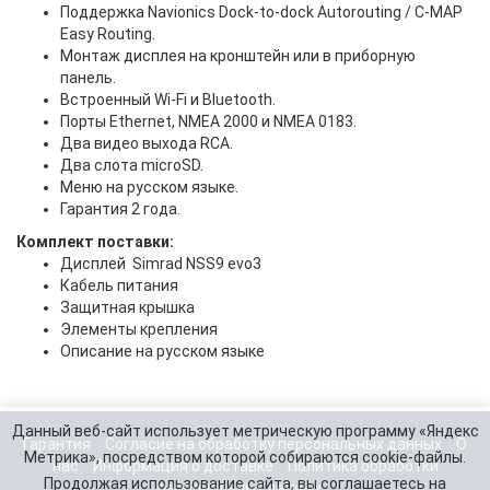
Поддержка Navionics Dock-to-dock Autorouting / C-MAP
Easy Routing.
Монтаж дисплея на кронштейн или в приборную
панель.
Встроенный Wi-Fi и Bluetooth.
Порты Ethernet, NMEA 2000 и NMEA 0183.
Два видео выхода RCA.
Два слота microSD.
Меню на русском языке.
Гарантия 2 года.
Комплект поставки:
Дисплей Simrad NSS9 evo3
Кабель питания
Защитная крышка
Элементы крепления
Описание на русском языке
Данный веб-сайт использует метрическую программу «Яндекс
Гарантия
Согласие на обработку персональных данных
О
Метрика», посредством которой собираются cookie-файлы.
нас
Информация о доставке
Политика обработки
Продолжая использование сайта, вы соглашаетесь на
персональных данных