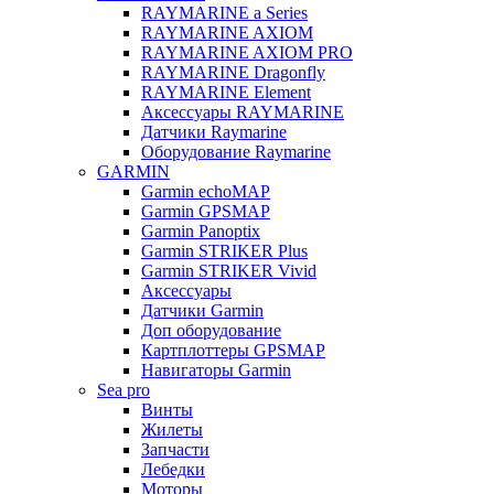
RAYMARINE a Series
RAYMARINE AXIOM
RAYMARINE AXIOM PRO
RAYMARINE Dragonfly
RAYMARINE Element
Аксессуары RAYMARINE
Датчики Raymarine
Оборудование Raymarine
GARMIN
Garmin echoMAP
Garmin GPSMAP
Garmin Panoptix
Garmin STRIKER Plus
Garmin STRIKER Vivid
Аксессуары
Датчики Garmin
Доп оборудование
Картплоттеры GPSMAP
Навигаторы Garmin
Sea pro
Винты
Жилеты
Запчасти
Лебедки
Моторы