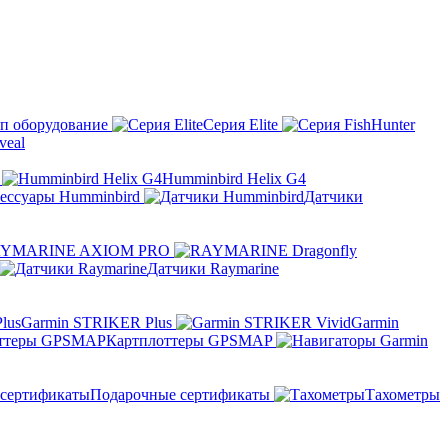
п оборудование
Серия Elite
eal
Humminbird Helix G4
ессуары Humminbird
Датчики
YMARINE AXIOM PRO
Датчики Raymarine
Garmin STRIKER Plus
Garmin
Картплоттеры GPSMAP
Подарочные сертификаты
Тахометры