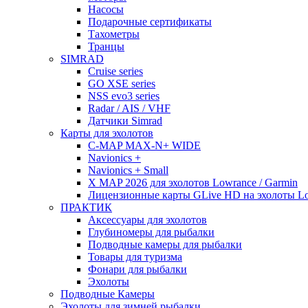
Насосы
Подарочные сертификаты
Тахометры
Транцы
SIMRAD
Cruise series
GO XSE series
NSS evo3 series
Radar / AIS / VHF
Датчики Simrad
Карты для эхолотов
C-MAP MAX-N+ WIDE
Navionics +
Navionics + Small
X MAP 2026 для эхолотов Lowrance / Garmin
Лицензионные карты GLive HD на эхолоты Low
ПРАКТИК
Аксессуары для эхолотов
Глубиномеры для рыбалки
Подводные камеры для рыбалки
Товары для туризма
Фонари для рыбалки
Эхолоты
Подводные Камеры
Эхолоты для зимней рыбалки