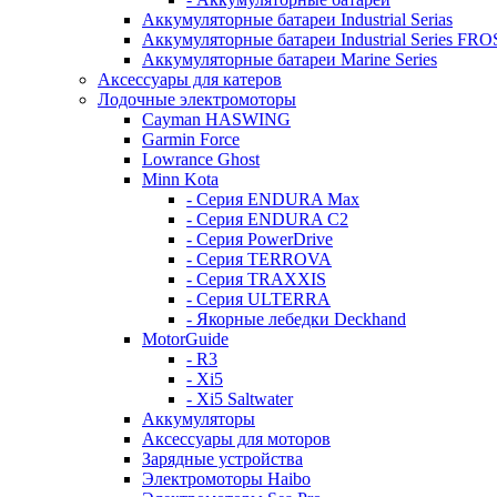
Аккумуляторные батареи Industrial Serias
Аккумуляторные батареи Industrial Series FR
Аккумуляторные батареи Marine Series
Аксессуары для катеров
Лодочные электромоторы
Cayman HASWING
Garmin Force
Lowrance Ghost
Minn Kota
- Серия ENDURA Max
- Серия ENDURA C2
- Серия PowerDrive
- Серия TERROVA
- Серия TRAXXIS
- Серия ULTERRA
- Якорные лебедки Deckhand
MotorGuide
- R3
- Xi5
- Xi5 Saltwater
Аккумуляторы
Аксессуары для моторов
Зарядные устройства
Электромоторы Haibo