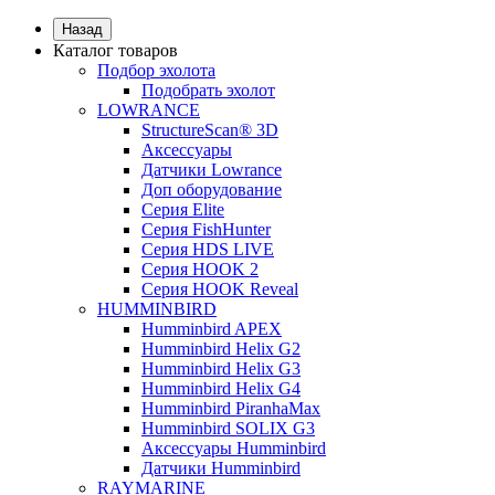
Назад
Каталог товаров
Подбор эхолота
Подобрать эхолот
LOWRANCE
StructureScan® 3D
Аксессуары
Датчики Lowrance
Доп оборудование
Серия Elite
Серия FishHunter
Серия HDS LIVE
Серия HOOK 2
Серия HOOK Reveal
HUMMINBIRD
Humminbird APEX
Humminbird Helix G2
Humminbird Helix G3
Humminbird Helix G4
Humminbird PiranhaMax
Humminbird SOLIX G3
Аксессуары Humminbird
Датчики Humminbird
RAYMARINE