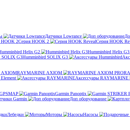
ы
Датчики Lowrance
До
Серия HOOK 2
Серия HOOK Rev
Humminbird Helix G2
Humminbird Helix G3
Humminbird SOLIX G3
Акс
RAYMARINE AXIOM
RA
Element
Аксессуары RAYMARINE
 GPSMAP
Garmin Panoptix
тчики Garmin
Доп оборудование
Лебедки
Моторы
Насосы