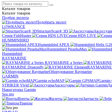
Каталог
товаров
Каталог
товаров
Подбор эхолота
Подобрать эхолот
LOWRANCE
StructureScan® 3D
Аксессуар
Серия FishHunter
Серия HDS LIVE
HUMMINBIRD
Humminbird APEX
Humminbird PiranhaMax
Humminbird
RAYMARINE
RAYMARINE a Series
RAYMARINE Dragonfly
RAYMARINE 
Оборудование Raymarine
GARMIN
Garmin echoMAP
Garmin
STRIKER Vivid
Аксессуары
Да
Навигаторы Garmin
Sea pro
Винты
Жилеты
Запчасти
Транцы