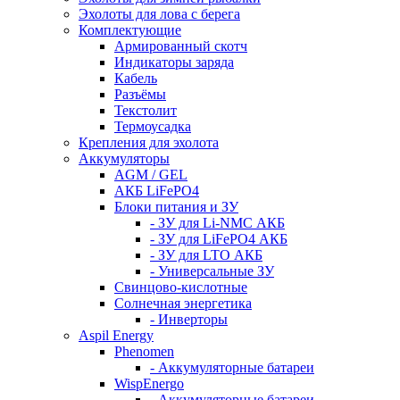
Эхолоты для лова с берега
Комплектующие
Армированный скотч
Индикаторы заряда
Кабель
Разъёмы
Текстолит
Термоусадка
Крепления для эхолота
Аккумуляторы
AGM / GEL
АКБ LiFePO4
Блоки питания и ЗУ
- ЗУ для Li-NMC АКБ
- ЗУ для LiFePO4 АКБ
- ЗУ для LTO АКБ
- Универсальные ЗУ
Свинцово-кислотные
Солнечная энергетика
- Инверторы
Aspil Energy
Phenomen
- Аккумуляторные батареи
WispEnergo
- Аккумуляторные батареи