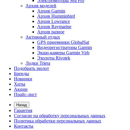
Электромоторы Sea Pro
Архив моделей
Архив Garmin
Архив Humminbird
Архив Lowrance
Архив Raymarine
Архив разное
Активный отдых
GPS приемники GlobalSat
Видеорегистраторы Garmin
Экшн-камеры Garmin Virb
Эхолоты Rivotek
Лодки Triera
Подобрать эхолот
Бренды
Новинки
Хиты
Акции
Прайс-лист
Назад
Гарантия
Согласие на обработку персональных данных
Политика обработки персональных данных
Контакты