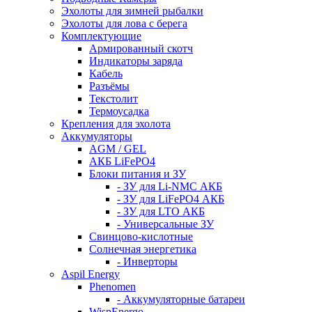
Эхолоты для зимней рыбалки
Эхолоты для лова с берега
Комплектующие
Армированный скотч
Индикаторы заряда
Кабель
Разъёмы
Текстолит
Термоусадка
Крепления для эхолота
Аккумуляторы
AGM / GEL
АКБ LiFePO4
Блоки питания и ЗУ
- ЗУ для Li-NMC АКБ
- ЗУ для LiFePO4 АКБ
- ЗУ для LTO АКБ
- Универсальные ЗУ
Свинцово-кислотные
Солнечная энергетика
- Инверторы
Aspil Energy
Phenomen
- Аккумуляторные батареи
WispEnergo