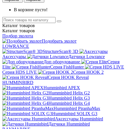
В корзине пусто!
Каталог
товаров
Каталог
товаров
Подбор эхолота
Подобрать эхолот
LOWRANCE
StructureScan® 3D
Аксессуары
Датчики Lowrance
Доп оборудование
Серия
Elite
Серия FishHunter
Серия HDS LIVE
Серия HOOK 2
Серия HOOK Reveal
HUMMINBIRD
Humminbird APEX
Humminbird Helix G2
Humminbird Helix G3
Humminbird Helix G4
Humminbird PiranhaMax
Humminbird SOLIX G3
Аксессуары Humminbird
Датчики Humminbird