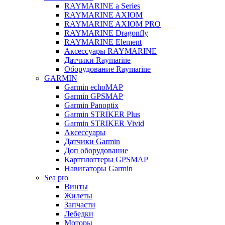
RAYMARINE a Series
RAYMARINE AXIOM
RAYMARINE AXIOM PRO
RAYMARINE Dragonfly
RAYMARINE Element
Аксессуары RAYMARINE
Датчики Raymarine
Оборудование Raymarine
GARMIN
Garmin echoMAP
Garmin GPSMAP
Garmin Panoptix
Garmin STRIKER Plus
Garmin STRIKER Vivid
Аксессуары
Датчики Garmin
Доп оборудование
Картплоттеры GPSMAP
Навигаторы Garmin
Sea pro
Винты
Жилеты
Запчасти
Лебедки
Моторы