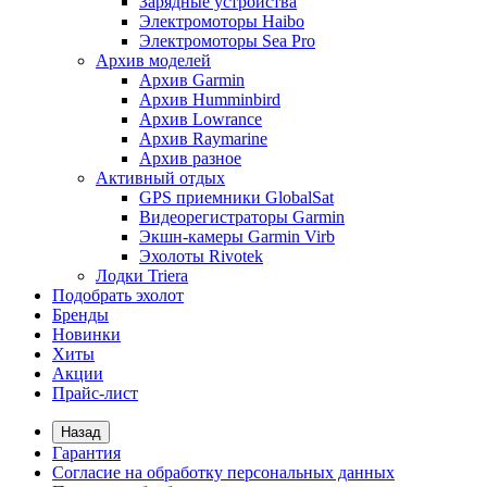
Зарядные устройства
Электромоторы Haibo
Электромоторы Sea Pro
Архив моделей
Архив Garmin
Архив Humminbird
Архив Lowrance
Архив Raymarine
Архив разное
Активный отдых
GPS приемники GlobalSat
Видеорегистраторы Garmin
Экшн-камеры Garmin Virb
Эхолоты Rivotek
Лодки Triera
Подобрать эхолот
Бренды
Новинки
Хиты
Акции
Прайс-лист
Назад
Гарантия
Согласие на обработку персональных данных