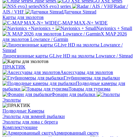
Cruise series
GO XSE series
NSS evo3 series
Radar /
AIS / VHF
Датчики Simrad
Карты для эхолотов
C-MAP MAX-N+ WIDE
Navionics +
Navionics + Small
X MAP 2026
для эхолотов Lowrance / Garmin
Лицензионные карты GLive HD на эхолоты Lowrance / Simrad
ПРАКТИК
Аксессуары для эхолотов
Глубиномеры для рыбалки
Подводные камеры для
рыбалки
Товары для туризма
Фонари для рыбалки
Эхолоты
Подводные Камеры
Эхолоты для зимней рыбалки
Эхолоты для лова с берега
Комплектующие
Армированный скотч