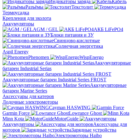
Индикаторы заряда
Кабель
Разъёмы
Текстолит
Термоусадка
Крепления для эхолота
Аккумуляторы
AGM / GEL
АКБ LiFePO4
Блоки питания и ЗУ
Свинцово-кислотные
Солнечная энергетика
Aspil Energy
Phenomen
WispEnergo
Аккумуляторные
батареи Industrial Serias
Аккумуляторные батареи Industrial Series FROST
Аккумуляторные
батареи Marine Series
Аксессуары для катеров
Лодочные электромоторы
Cayman HASWING
Garmin Force
Lowrance Ghost
Minn Kota
MotorGuide
Аккумуляторы
Аксессуары для
моторов
Зарядные устройства
Электромоторы Haibo