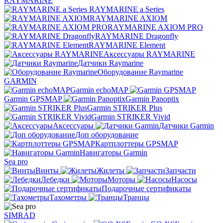
RAYMARINE
RAYMARINE a Series
RAYMARINE AXIOM
RAYMARINE AXIOM PRO
RAYMARINE Dragonfly
RAYMARINE Element
Аксессуары RAYMARINE
Датчики Raymarine
Оборудование Raymarine
GARMIN
Garmin echoMAP
Garmin GPSMAP
Garmin Panoptix
Garmin STRIKER Plus
Garmin STRIKER Vivid
Аксессуары
Датчики Garmin
Доп оборудование
Картплоттеры GPSMAP
Навигаторы Garmin
Sea pro
Винты
Жилеты
Запчасти
Лебедки
Моторы
Насосы
Подарочные сертификаты
Тахометры
Транцы
SIMRAD