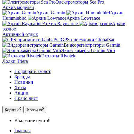
Электромоторы Sea Pro
Архив моделей
Архив Garmin
Архив
Humminbird
Архив Lowrance
Архив Raymarine
Архив
разное
Активный отдых
GPS приемники GlobalSat
Видеорегистраторы Garmin
Экшн-камеры Garmin Virb
Эхолоты Rivotek
Лодки Triera
Подобрать эхолот
Бренды
Новинки
Хиты
Акции
Прайс-лист
0
0
Корзина
Корзина
В корзине пусто!
Главная