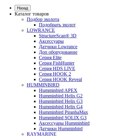
Назад
Каталог товаров
Подбор эхолота
Подобрать эхолот
LOWRANCE
StructureScan® 3D
Аксессуары
Датчики Lowrance
Доп оборудование
Серия Elite
Серия FishHunter
Серия HDS LIVE
Серия HOOK 2
Серия HOOK Reveal
HUMMINBIRD
Humminbird APEX
Humminbird Helix G2
Humminbird Helix G3
Humminbird Helix G4
Humminbird PiranhaMax
Humminbird SOLIX G3
Аксессуары Humminbird
Датчики Humminbird
RAYMARINE