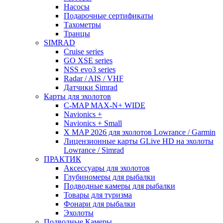
Насосы
Подарочные сертификаты
Тахометры
Транцы
SIMRAD
Cruise series
GO XSE series
NSS evo3 series
Radar / AIS / VHF
Датчики Simrad
Карты для эхолотов
C-MAP MAX-N+ WIDE
Navionics +
Navionics + Small
X MAP 2026 для эхолотов Lowrance / Garmin
Лицензионные карты GLive HD на эхолоты
Lowrance / Simrad
ПРАКТИК
Аксессуары для эхолотов
Глубиномеры для рыбалки
Подводные камеры для рыбалки
Товары для туризма
Фонари для рыбалки
Эхолоты
Подводные Камеры