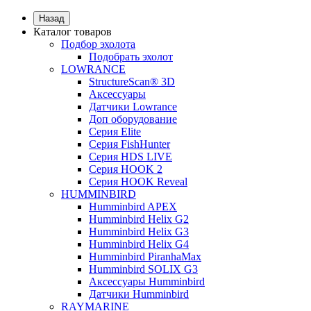
Назад
Каталог товаров
Подбор эхолота
Подобрать эхолот
LOWRANCE
StructureScan® 3D
Аксессуары
Датчики Lowrance
Доп оборудование
Серия Elite
Серия FishHunter
Серия HDS LIVE
Серия HOOK 2
Серия HOOK Reveal
HUMMINBIRD
Humminbird APEX
Humminbird Helix G2
Humminbird Helix G3
Humminbird Helix G4
Humminbird PiranhaMax
Humminbird SOLIX G3
Аксессуары Humminbird
Датчики Humminbird
RAYMARINE