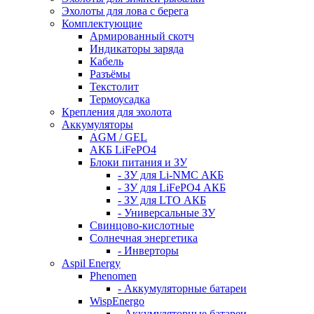
Эхолоты для лова с берега
Комплектующие
Армированный скотч
Индикаторы заряда
Кабель
Разъёмы
Текстолит
Термоусадка
Крепления для эхолота
Аккумуляторы
AGM / GEL
АКБ LiFePO4
Блоки питания и ЗУ
- ЗУ для Li-NMC АКБ
- ЗУ для LiFePO4 АКБ
- ЗУ для LTO АКБ
- Универсальные ЗУ
Свинцово-кислотные
Солнечная энергетика
- Инверторы
Aspil Energy
Phenomen
- Аккумуляторные батареи
WispEnergo
- Аккумуляторные батареи