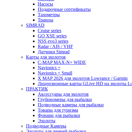
Насосы
Подарочные сертификаты
Тахометры
Транцы
SIMRAD
Cruise series
GO XSE series
NSS evo3 series
Radar / AIS / VHF
Датчики Simrad
Карты для эхолотов
C-MAP MAX-N+ WIDE
Navionics +
Navionics + Small
X MAP 2026 для эхолотов Lowrance / Garmin
Лицензионные карты GLive HD на эхолоты Low
ПРАКТИК
Аксессуары для эхолотов
Глубиномеры для рыбалки
Подводные камеры для рыбалки
Товары для туризма
Фонари для рыбалки
Эхолоты
Подводные Камеры
Эхолоты для зимней рыбалки