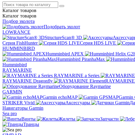
Каталог
товаров
Каталог
товаров
Подбор эхолота
Подобрать эхолот
LOWRANCE
StructureScan® 3D
Аксессуар
Серия FishHunter
Серия HDS LIVE
HUMMINBIRD
Humminbird APEX
Humminbird PiranhaMax
Humminbird
RAYMARINE
RAYMARINE a Series
RAYMARINE Dragonfly
RAYMARINE 
Оборудование Raymarine
GARMIN
Garmin echoMAP
Garmin
STRIKER Vivid
Аксессуары
Да
Навигаторы Garmin
Sea pro
Винты
Жилеты
Запчасти
Транцы