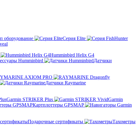
п оборудование
Серия Elite
eal
Humminbird Helix G4
ессуары Humminbird
Датчики
YMARINE AXIOM PRO
Датчики Raymarine
Garmin STRIKER Plus
Garmin
Картплоттеры GPSMAP
Подарочные сертификаты
Тахометры