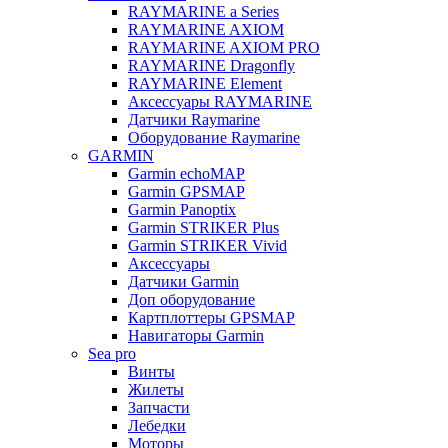
RAYMARINE a Series
RAYMARINE AXIOM
RAYMARINE AXIOM PRO
RAYMARINE Dragonfly
RAYMARINE Element
Аксессуары RAYMARINE
Датчики Raymarine
Оборудование Raymarine
GARMIN
Garmin echoMAP
Garmin GPSMAP
Garmin Panoptix
Garmin STRIKER Plus
Garmin STRIKER Vivid
Аксессуары
Датчики Garmin
Доп оборудование
Картплоттеры GPSMAP
Навигаторы Garmin
Sea pro
Винты
Жилеты
Запчасти
Лебедки
Моторы