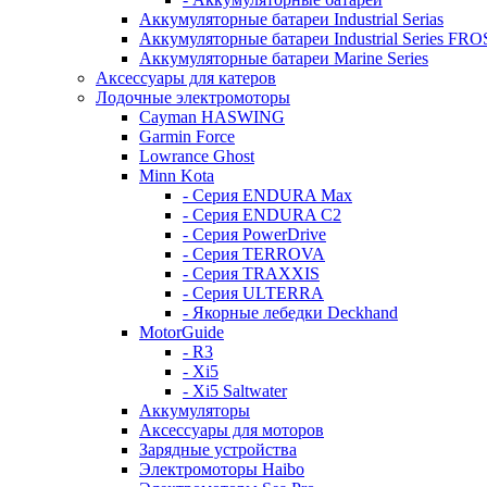
Аккумуляторные батареи Industrial Serias
Аккумуляторные батареи Industrial Series FR
Аккумуляторные батареи Marine Series
Аксессуары для катеров
Лодочные электромоторы
Cayman HASWING
Garmin Force
Lowrance Ghost
Minn Kota
- Серия ENDURA Max
- Серия ENDURA C2
- Серия PowerDrive
- Серия TERROVA
- Серия TRAXXIS
- Серия ULTERRA
- Якорные лебедки Deckhand
MotorGuide
- R3
- Xi5
- Xi5 Saltwater
Аккумуляторы
Аксессуары для моторов
Зарядные устройства
Электромоторы Haibo