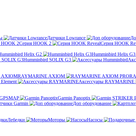
ы
Датчики Lowrance
До
Серия HOOK 2
Серия HOOK Rev
Humminbird Helix G2
Humminbird Helix G3
Humminbird SOLIX G3
Акс
RAYMARINE AXIOM
RA
Element
Аксессуары RAYMARINE
 GPSMAP
Garmin Panoptix
тчики Garmin
Доп оборудование
Лебедки
Моторы
Насосы