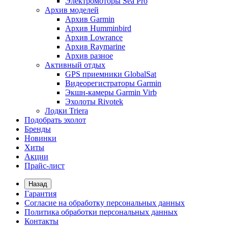
Электромоторы Sea Pro
Архив моделей
Архив Garmin
Архив Humminbird
Архив Lowrance
Архив Raymarine
Архив разное
Активный отдых
GPS приемники GlobalSat
Видеорегистраторы Garmin
Экшн-камеры Garmin Virb
Эхолоты Rivotek
Лодки Triera
Подобрать эхолот
Бренды
Новинки
Хиты
Акции
Прайс-лист
Назад
Гарантия
Согласие на обработку персональных данных
Политика обработки персональных данных
Контакты