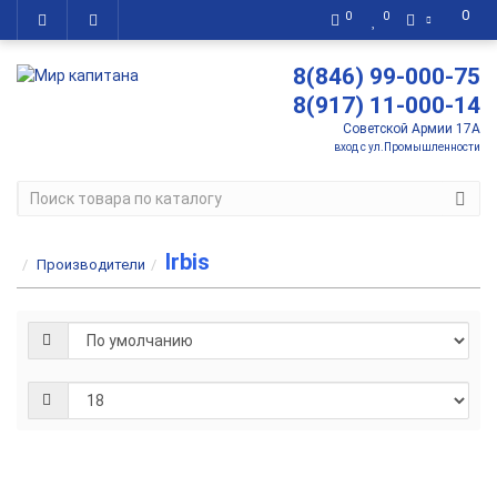
0
0
0
8(846) 99-000-75
8(917) 11-000-14
Советской Армии 17А
вход с ул.Промышленности
Irbis
Производители
144 900 р.
-
В корзину
+
ATV125