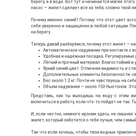
берегу, а в воде. Вот тут и начинается магия это
насос — жилет сделает всё за тебя, словно твой л
Почему именно синий? Потому что этот цвет ассо
себя уверенно и защищённо в любой ситуации. Плю
на берегу.
Теперь давай разберёмся, почему этот жилет — на
Автоматическое надувание при контакте с в
Удобная и надёжная посадка. Регулируемые 
Лёгкий и прочный материал. Влагостойкий и
Яркий синий цвет. Отличная видимость и ст
Дополнительные элементы безопасности: сви
Вес около 1.2 кг. Почти не чувствуешь на себ
Объём надувания — около 150 Ньютонов. Это
Представь, как ты выходишь на воду с этим ж
включиться в работу, если что-то пойдёт не так. 
И, если честно, немного иронии здесь не лишняя:
жилет, который заботится о тебе лучше, чем самы
Так что если хочешь, чтобы твои водные приключ