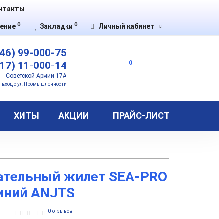
нтакты
0
0
ение
Закладки
Личный кабинет
46) 99-000-75
0
17) 11-000-14
Советской Армии 17А
вход с ул.Промышленности
ХИТЫ
АКЦИИ
ПРАЙС-ЛИСТ
ательный жилет SEA-PRO
иний ANJTS
0 отзывов