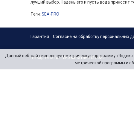
лучший выбор. Надень его и пусть вода приносит т
Теги:
SEA-PRO
Гарантия
Согласие на обработку персональных д
Данный веб-сайт использует метрическую программу «Яндекс 
mirkapitana.ru - Мир капитана © 2026
метрической программы и сб
Telegram
Заказать звонок
8(846) 99-000-75
8(917) 11-000-14