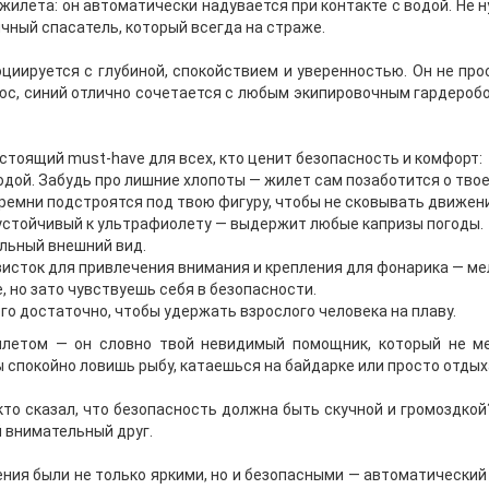
го жилета: он автоматически надувается при контакте с водой. Не 
ичный спасатель, который всегда на страже.
циируется с глубиной, спокойствием и уверенностью. Он не пр
с, синий отлично сочетается с любым экипировочным гардеробом
стоящий must-have для всех, кто ценит безопасность и комфорт:
одой. Забудь про лишние хлопоты — жилет сам позаботится о тво
ремни подстроятся под твою фигуру, чтобы не сковывать движени
 устойчивый к ультрафиолету — выдержит любые капризы погоды.
ильный внешний вид.
сток для привлечения внимания и крепления для фонарика — мел
е, но зато чувствуешь себя в безопасности.
го достаточно, чтобы удержать взрослого человека на плаву.
илетом — он словно твой невидимый помощник, который не м
Ты спокойно ловишь рыбу, катаешься на байдарке или просто отдых
 кто сказал, что безопасность должна быть скучной и громоздк
й внимательный друг.
ения были не только яркими, но и безопасными — автоматическ