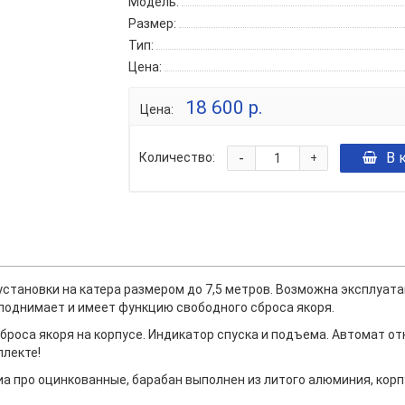
Модель:
Размер:
Тип:
Цена:
18 600 р.
Цена:
-
В 
Количество:
+
установки на катера размером до 7,5 метров. Возможна эксплуата
 поднимает и имеет функцию свободного сброса якоря.
броса якоря на корпусе. Индикатор спуска и подъема. Автомат о
плекте!
иа про оцинкованные, барабан выполнен из литого алюминия, корп