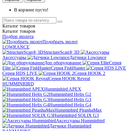
В корзине пусто!
Каталог
товаров
Каталог
товаров
Подбор эхолота
Подобрать эхолот
LOWRANCE
StructureScan® 3D
Аксессуары
Датчики Lowrance
Доп оборудование
Серия
Elite
Серия FishHunter
Серия HDS LIVE
Серия HOOK 2
Серия HOOK Reveal
HUMMINBIRD
Humminbird APEX
Humminbird Helix G2
Humminbird Helix G3
Humminbird Helix G4
Humminbird PiranhaMax
Humminbird SOLIX G3
Аксессуары Humminbird
Датчики Humminbird