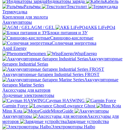
Индикаторы заряда
Кабель
Разъёмы
Текстолит
Термоусадка
Крепления для эхолота
Аккумуляторы
AGM / GEL
АКБ LiFePO4
Блоки питания и ЗУ
Свинцово-кислотные
Солнечная энергетика
Aspil Energy
Phenomen
WispEnergo
Аккумуляторные
батареи Industrial Serias
Аккумуляторные батареи Industrial Series FROST
Аккумуляторные
батареи Marine Series
Аксессуары для катеров
Лодочные электромоторы
Cayman HASWING
Garmin Force
Lowrance Ghost
Minn Kota
MotorGuide
Аккумуляторы
Аксессуары для
моторов
Зарядные устройства
Электромоторы Haibo