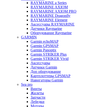
RAYMARINE a Series
RAYMARINE AXIOM
RAYMARINE AXIOM PRO
RAYMARINE Dragonfly
RAYMARINE Element
Аксессуары RAYMARINE
Датчики Raymarine
Оборудование Raymarine
GARMIN
Garmin echoMAP
Garmin GPSMAP
Garmin Panoptix
Garmin STRIKER Plus
Garmin STRIKER Vivid
Аксессуары
Датчики Garmin
Доп оборудование
Картплоттеры GPSMAP
Навигаторы Garmin
Sea pro
Винты
Жилеты
Запчасти
Лебедки
Моторы