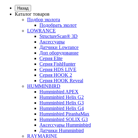
Назад
Каталог товаров
Подбор эхолота
Подобрать эхолот
LOWRANCE
StructureScan® 3D
Аксессуары
Датчики Lowrance
Доп оборудование
Серия Elite
Серия FishHunter
Серия HDS LIVE
Серия HOOK 2
Серия HOOK Reveal
HUMMINBIRD
Humminbird APEX
Humminbird Helix G2
Humminbird Helix G3
Humminbird Helix G4
Humminbird PiranhaMax
Humminbird SOLIX G3
Аксессуары Humminbird
Датчики Humminbird
RAYMARINE