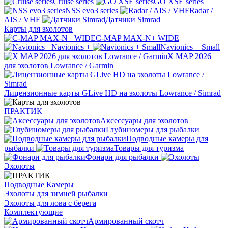
Cruise series
GO XSE series
NSS evo3 series
Radar /
AIS / VHF
Датчики Simrad
Карты для эхолотов
C-MAP MAX-N+ WIDE
Navionics +
Navionics + Small
X MAP 2026
для эхолотов Lowrance / Garmin
Лицензионные карты GLive HD на эхолоты Lowrance / Simrad
ПРАКТИК
Аксессуары для эхолотов
Глубиномеры для рыбалки
Подводные камеры для
рыбалки
Товары для туризма
Фонари для рыбалки
Эхолоты
Подводные Камеры
Эхолоты для зимней рыбалки
Эхолоты для лова с берега
Комплектующие
Армированный скотч