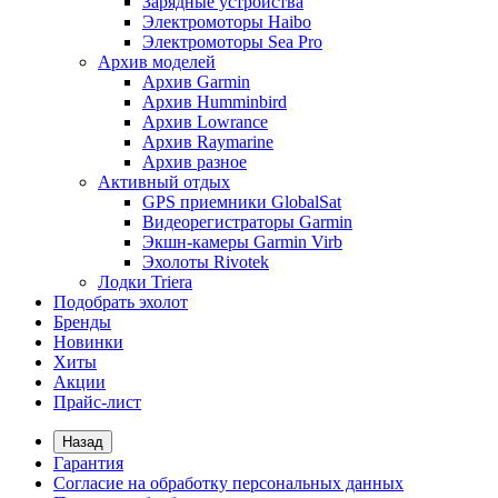
Зарядные устройства
Электромоторы Haibo
Электромоторы Sea Pro
Архив моделей
Архив Garmin
Архив Humminbird
Архив Lowrance
Архив Raymarine
Архив разное
Активный отдых
GPS приемники GlobalSat
Видеорегистраторы Garmin
Экшн-камеры Garmin Virb
Эхолоты Rivotek
Лодки Triera
Подобрать эхолот
Бренды
Новинки
Хиты
Акции
Прайс-лист
Назад
Гарантия
Согласие на обработку персональных данных