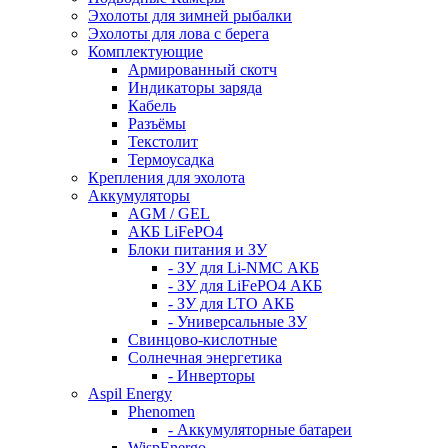
Эхолоты для зимней рыбалки
Эхолоты для лова с берега
Комплектующие
Армированный скотч
Индикаторы заряда
Кабель
Разъёмы
Текстолит
Термоусадка
Крепления для эхолота
Аккумуляторы
AGM / GEL
АКБ LiFePO4
Блоки питания и ЗУ
- ЗУ для Li-NMC АКБ
- ЗУ для LiFePO4 АКБ
- ЗУ для LTO АКБ
- Универсальные ЗУ
Свинцово-кислотные
Солнечная энергетика
- Инверторы
Aspil Energy
Phenomen
- Аккумуляторные батареи
WispEnergo