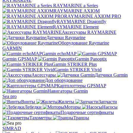
RAYMARINE
RAYMARINE a Series
RAYMARINE AXIOM
RAYMARINE AXIOM PRO
RAYMARINE Dragonfly
RAYMARINE Element
Аксессуары RAYMARINE
Датчики Raymarine
Оборудование Raymarine
GARMIN
Garmin echoMAP
Garmin GPSMAP
Garmin Panoptix
Garmin STRIKER Plus
Garmin STRIKER Vivid
Аксессуары
Датчики Garmin
Доп оборудование
Картплоттеры GPSMAP
Навигаторы Garmin
Sea pro
Винты
Жилеты
Запчасти
Лебедки
Моторы
Насосы
Подарочные сертификаты
Тахометры
Транцы
SIMRAD