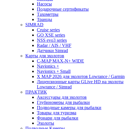
Насосы
Подарочные сертификаты
Тахометры
Транцы
SIMRAD
Cruise series
GO XSE series
NSS evo3 series
Radar / AIS / VHF
Датчики Simrad
Карты для эхолотов
C-MAP MAX-N+ WIDE
Navionics +
Navionics + Small
X MAP 2026 для эхолотов Lowrance / Garmin
Лицензионные карты GLive HD на эхолоты
Lowrance / Simrad
ПРАКТИК
Аксессуары для эхолотов
Глубиномеры для рыбалки
Подводные камеры для рыбалки
Товары для туризма
Фонари для рыбалки
Эхолоты
Подводные Камеры