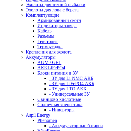
Эхолоты для зимней рыбалки
Эхолоты для лова с берега
Комплектующие
Армированный скотч
Индикаторы заряда
Кабель
Разъёмы
Текстолит
Термоусадка
Крепления для эхолота
Аккумуляторы
AGM / GEL
АКБ LiFePO4
Блоки питания и ЗУ
- ЗУ для Li-NMC АКБ
- ЗУ для LiFePO4 АКБ
- ЗУ для LTO АКБ
- Универсальные ЗУ
Свинцово-кислотные
Солнечная энергетика
- Инверторы
Aspil Energy
Phenomen
- Аккумуляторные батареи
WispEnergo