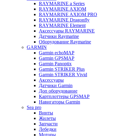
RAYMARINE a Series
RAYMARINE AXIOM
RAYMARINE AXIOM PRO
RAYMARINE Dragonfly
RAYMARINE Element
Аксессуары RAYMARINE
Датчики Raymarine
Оборудование Raymarine
GARMIN
Garmin echoMAP
Garmin GPSMAP
Garmin Panoptix
Garmin STRIKER Plus
Garmin STRIKER Vivid
Аксессуары
Датчики Garmin
Доп оборудование
Картплоттеры GPSMAP
Навигаторы Garmin
Sea pro
Винты
Жилеты
Запчасти
Лебедки
Моторы