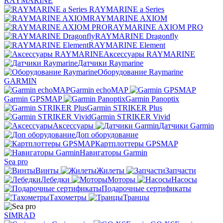
RAYMARINE
RAYMARINE a Series
RAYMARINE AXIOM
RAYMARINE AXIOM PRO
RAYMARINE Dragonfly
RAYMARINE Element
Аксессуары RAYMARINE
Датчики Raymarine
Оборудование Raymarine
GARMIN
Garmin echoMAP
Garmin GPSMAP
Garmin Panoptix
Garmin STRIKER Plus
Garmin STRIKER Vivid
Аксессуары
Датчики Garmin
Доп оборудование
Картплоттеры GPSMAP
Навигаторы Garmin
Sea pro
Винты
Жилеты
Запчасти
Лебедки
Моторы
Насосы
Подарочные сертификаты
Тахометры
Транцы
SIMRAD