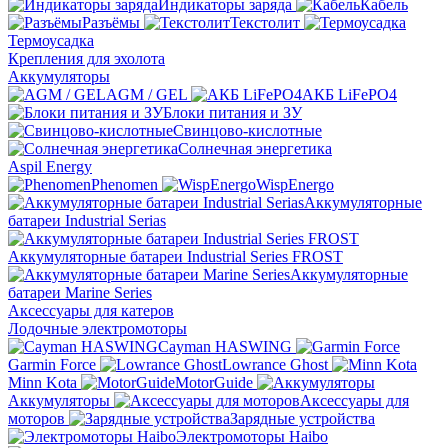
Индикаторы заряда
Кабель
Разъёмы
Текстолит
Термоусадка
Крепления для эхолота
Аккумуляторы
AGM / GEL
АКБ LiFePO4
Блоки питания и ЗУ
Свинцово-кислотные
Солнечная энергетика
Aspil Energy
Phenomen
WispEnergo
Аккумуляторные
батареи Industrial Serias
Аккумуляторные батареи Industrial Series FROST
Аккумуляторные
батареи Marine Series
Аксессуары для катеров
Лодочные электромоторы
Cayman HASWING
Garmin Force
Lowrance Ghost
Minn Kota
MotorGuide
Аккумуляторы
Аксессуары для
моторов
Зарядные устройства
Электромоторы Haibo