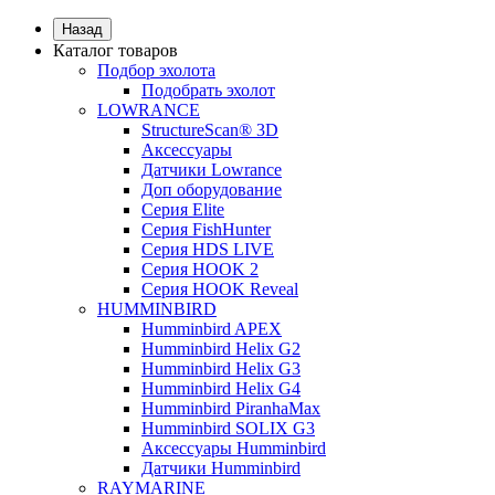
Назад
Каталог товаров
Подбор эхолота
Подобрать эхолот
LOWRANCE
StructureScan® 3D
Аксессуары
Датчики Lowrance
Доп оборудование
Серия Elite
Серия FishHunter
Серия HDS LIVE
Серия HOOK 2
Серия HOOK Reveal
HUMMINBIRD
Humminbird APEX
Humminbird Helix G2
Humminbird Helix G3
Humminbird Helix G4
Humminbird PiranhaMax
Humminbird SOLIX G3
Аксессуары Humminbird
Датчики Humminbird
RAYMARINE