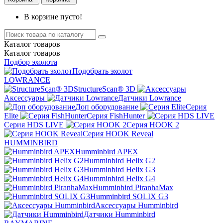
В корзине пусто!
Каталог
товаров
Каталог
товаров
Подбор эхолота
Подобрать эхолот
LOWRANCE
StructureScan® 3D
Аксессуары
Датчики Lowrance
Доп оборудование
Серия
Elite
Серия FishHunter
Серия HDS LIVE
Серия HOOK 2
Серия HOOK Reveal
HUMMINBIRD
Humminbird APEX
Humminbird Helix G2
Humminbird Helix G3
Humminbird Helix G4
Humminbird PiranhaMax
Humminbird SOLIX G3
Аксессуары Humminbird
Датчики Humminbird