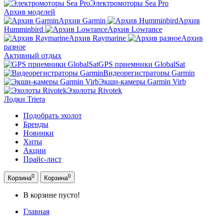
Электромоторы Sea Pro
Архив моделей
Архив Garmin
Архив
Humminbird
Архив Lowrance
Архив Raymarine
Архив
разное
Активный отдых
GPS приемники GlobalSat
Видеорегистраторы Garmin
Экшн-камеры Garmin Virb
Эхолоты Rivotek
Лодки Triera
Подобрать эхолот
Бренды
Новинки
Хиты
Акции
Прайс-лист
0
0
Корзина
Корзина
В корзине пусто!
Главная