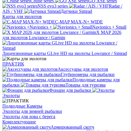
Cruise series
GO XSE series
NSS evo3 series
Radar /
AIS / VHF
Датчики Simrad
Карты для эхолотов
C-MAP MAX-N+ WIDE
Navionics +
Navionics + Small
X MAP 2026
для эхолотов Lowrance / Garmin
Лицензионные карты GLive HD на эхолоты Lowrance / Simrad
ПРАКТИК
Аксессуары для эхолотов
Глубиномеры для рыбалки
Подводные камеры для
рыбалки
Товары для туризма
Фонари для рыбалки
Эхолоты
Подводные Камеры
Эхолоты для зимней рыбалки
Эхолоты для лова с берега
Комплектующие
Армированный скотч