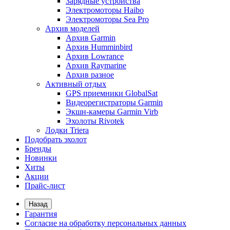
Зарядные устройства
Электромоторы Haibo
Электромоторы Sea Pro
Архив моделей
Архив Garmin
Архив Humminbird
Архив Lowrance
Архив Raymarine
Архив разное
Активный отдых
GPS приемники GlobalSat
Видеорегистраторы Garmin
Экшн-камеры Garmin Virb
Эхолоты Rivotek
Лодки Triera
Подобрать эхолот
Бренды
Новинки
Хиты
Акции
Прайс-лист
Назад
Гарантия
Согласие на обработку персональных данных