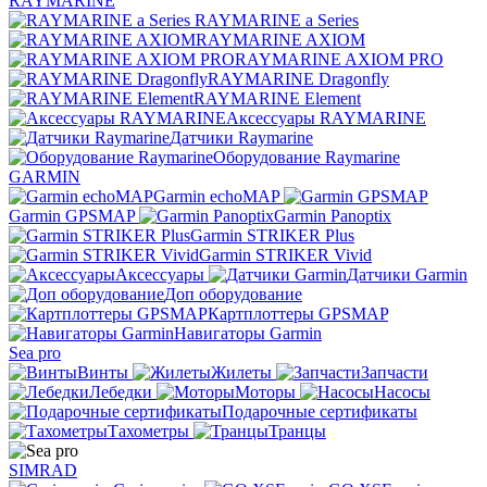
RAYMARINE
RAYMARINE a Series
RAYMARINE AXIOM
RAYMARINE AXIOM PRO
RAYMARINE Dragonfly
RAYMARINE Element
Аксессуары RAYMARINE
Датчики Raymarine
Оборудование Raymarine
GARMIN
Garmin echoMAP
Garmin GPSMAP
Garmin Panoptix
Garmin STRIKER Plus
Garmin STRIKER Vivid
Аксессуары
Датчики Garmin
Доп оборудование
Картплоттеры GPSMAP
Навигаторы Garmin
Sea pro
Винты
Жилеты
Запчасти
Лебедки
Моторы
Насосы
Подарочные сертификаты
Тахометры
Транцы
SIMRAD