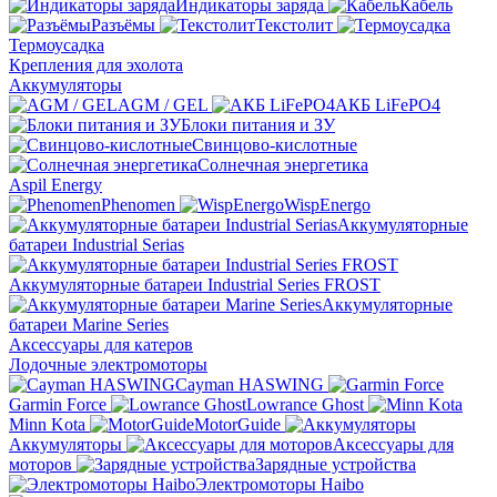
Индикаторы заряда
Кабель
Разъёмы
Текстолит
Термоусадка
Крепления для эхолота
Аккумуляторы
AGM / GEL
АКБ LiFePO4
Блоки питания и ЗУ
Свинцово-кислотные
Солнечная энергетика
Aspil Energy
Phenomen
WispEnergo
Аккумуляторные
батареи Industrial Serias
Аккумуляторные батареи Industrial Series FROST
Аккумуляторные
батареи Marine Series
Аксессуары для катеров
Лодочные электромоторы
Cayman HASWING
Garmin Force
Lowrance Ghost
Minn Kota
MotorGuide
Аккумуляторы
Аксессуары для
моторов
Зарядные устройства
Электромоторы Haibo