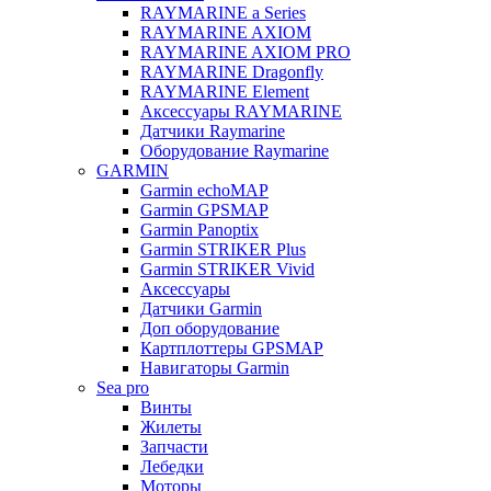
RAYMARINE a Series
RAYMARINE AXIOM
RAYMARINE AXIOM PRO
RAYMARINE Dragonfly
RAYMARINE Element
Аксессуары RAYMARINE
Датчики Raymarine
Оборудование Raymarine
GARMIN
Garmin echoMAP
Garmin GPSMAP
Garmin Panoptix
Garmin STRIKER Plus
Garmin STRIKER Vivid
Аксессуары
Датчики Garmin
Доп оборудование
Картплоттеры GPSMAP
Навигаторы Garmin
Sea pro
Винты
Жилеты
Запчасти
Лебедки
Моторы