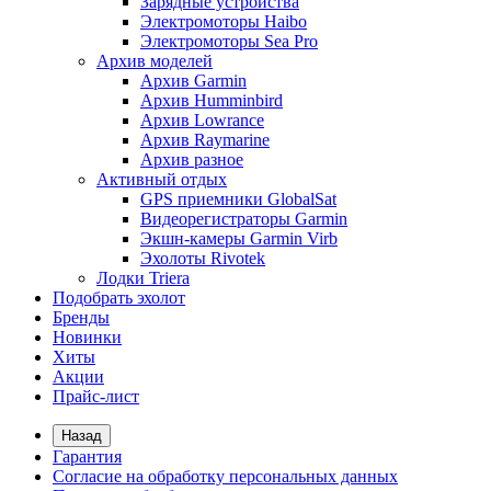
Зарядные устройства
Электромоторы Haibo
Электромоторы Sea Pro
Архив моделей
Архив Garmin
Архив Humminbird
Архив Lowrance
Архив Raymarine
Архив разное
Активный отдых
GPS приемники GlobalSat
Видеорегистраторы Garmin
Экшн-камеры Garmin Virb
Эхолоты Rivotek
Лодки Triera
Подобрать эхолот
Бренды
Новинки
Хиты
Акции
Прайс-лист
Назад
Гарантия
Согласие на обработку персональных данных