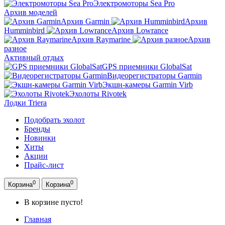
Электромоторы Sea Pro
Архив моделей
Архив Garmin
Архив
Humminbird
Архив Lowrance
Архив Raymarine
Архив
разное
Активный отдых
GPS приемники GlobalSat
Видеорегистраторы Garmin
Экшн-камеры Garmin Virb
Эхолоты Rivotek
Лодки Triera
Подобрать эхолот
Бренды
Новинки
Хиты
Акции
Прайс-лист
0
0
Корзина
Корзина
В корзине пусто!
Главная