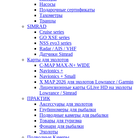
Насосы
Подарочные сертификаты
Тахометры
Транцы
SIMRAD
Cruise series
GO XSE series
NSS evo3 series
Radar / AIS / VHF
Датчики Simrad
Карты для эхолотов
C-MAP MAX-N+ WIDE
Navionics +
Navionics + Small
X MAP 2026 для эхолотов Lowrance / Garmin
Лицензионные карты GLive HD на эхолоты
Lowrance / Simrad
ПРАКТИК
Аксессуары для эхолотов
Глубиномеры для рыбалки
Подводные камеры для рыбалки
Товары для туризма
Фонари для рыбалки
Эхолоты
Подводные Камеры