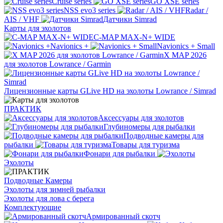
Cruise series
GO XSE series
NSS evo3 series
Radar /
AIS / VHF
Датчики Simrad
Карты для эхолотов
C-MAP MAX-N+ WIDE
Navionics +
Navionics + Small
X MAP 2026
для эхолотов Lowrance / Garmin
Лицензионные карты GLive HD на эхолоты Lowrance / Simrad
ПРАКТИК
Аксессуары для эхолотов
Глубиномеры для рыбалки
Подводные камеры для
рыбалки
Товары для туризма
Фонари для рыбалки
Эхолоты
Подводные Камеры
Эхолоты для зимней рыбалки
Эхолоты для лова с берега
Комплектующие
Армированный скотч