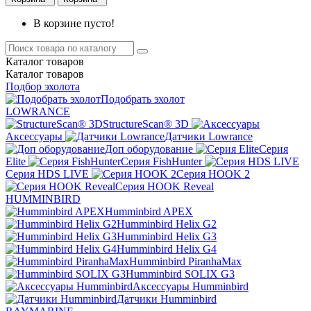
В корзине пусто!
Каталог
товаров
Каталог
товаров
Подбор эхолота
Подобрать эхолот
LOWRANCE
StructureScan® 3D
Аксессуары
Датчики Lowrance
Доп оборудование
Серия
Elite
Серия FishHunter
Серия HDS LIVE
Серия HOOK 2
Серия HOOK Reveal
HUMMINBIRD
Humminbird APEX
Humminbird Helix G2
Humminbird Helix G3
Humminbird Helix G4
Humminbird PiranhaMax
Humminbird SOLIX G3
Аксессуары Humminbird
Датчики Humminbird