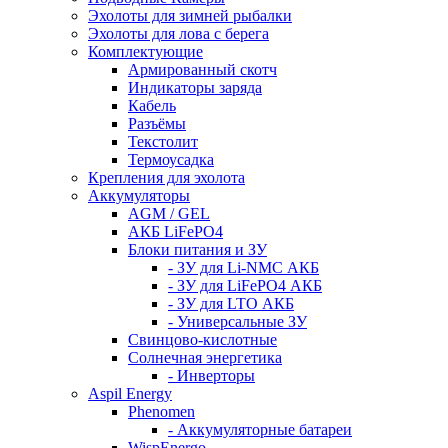
Эхолоты для зимней рыбалки
Эхолоты для лова с берега
Комплектующие
Армированный скотч
Индикаторы заряда
Кабель
Разъёмы
Текстолит
Термоусадка
Крепления для эхолота
Аккумуляторы
AGM / GEL
АКБ LiFePO4
Блоки питания и ЗУ
- ЗУ для Li-NMC АКБ
- ЗУ для LiFePO4 АКБ
- ЗУ для LTO АКБ
- Универсальные ЗУ
Свинцово-кислотные
Солнечная энергетика
- Инверторы
Aspil Energy
Phenomen
- Аккумуляторные батареи
WispEnergo