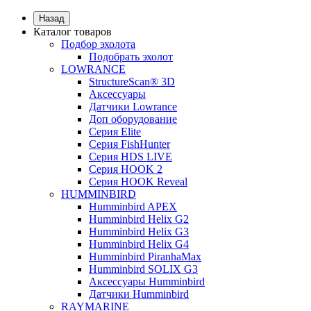
Назад
Каталог товаров
Подбор эхолота
Подобрать эхолот
LOWRANCE
StructureScan® 3D
Аксессуары
Датчики Lowrance
Доп оборудование
Серия Elite
Серия FishHunter
Серия HDS LIVE
Серия HOOK 2
Серия HOOK Reveal
HUMMINBIRD
Humminbird APEX
Humminbird Helix G2
Humminbird Helix G3
Humminbird Helix G4
Humminbird PiranhaMax
Humminbird SOLIX G3
Аксессуары Humminbird
Датчики Humminbird
RAYMARINE