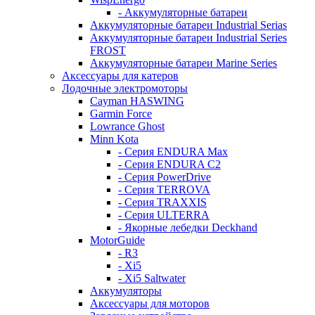
- Аккумуляторные батареи
Аккумуляторные батареи Industrial Serias
Аккумуляторные батареи Industrial Series
FROST
Аккумуляторные батареи Marine Series
Аксессуары для катеров
Лодочные электромоторы
Cayman HASWING
Garmin Force
Lowrance Ghost
Minn Kota
- Серия ENDURA Max
- Серия ENDURA C2
- Серия PowerDrive
- Серия TERROVA
- Серия TRAXXIS
- Серия ULTERRA
- Якорные лебедки Deckhand
MotorGuide
- R3
- Xi5
- Xi5 Saltwater
Аккумуляторы
Аксессуары для моторов