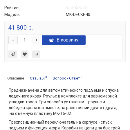
Рейтинг:
Модель:
MK-DECKH40
41 800 р.
-
В корзину
+
0
0
Описание
Отзывы
Вопрос - Ответ
Предназначена для автоматического подъема и спуска
лодочного якоря. Роульс в комплекте для равномерной
укладки троса. Три способа установки - роульс и
лебедка крепятся вместе, на расстоянии друг от друга,
на съемную пластину MK-16-02.
Трехпозиционный переключатель на корпусе - cпуск,
подъем и фиксация якоря. Карабин на цепи для быстрой