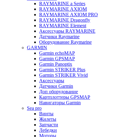
RAYMARINE a Series
RAYMARINE AXIOM
RAYMARINE AXIOM PRO
RAYMARINE Dragonfly
RAYMARINE Element
Аксессуары RAYMARINE
Датчики Raymarine
Оборудование Raymarine
GARMIN
Garmin echoMAP
Garmin GPSMAP
Garmin Panoptix
Garmin STRIKER Plus
Garmin STRIKER Vivid
Аксессуары
Датчики Garmin
Доп оборудование
Картплоттеры GPSMAP
Навигаторы Garmin
Sea pro
Винты
Жилеты
Запчасти
Лебедки
Моторы