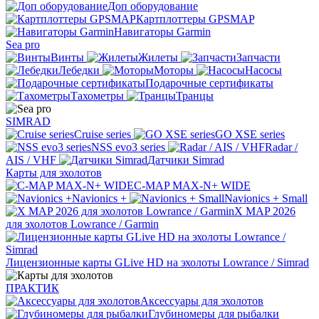
Доп оборудование
Картплоттеры GPSMAP
Навигаторы Garmin
Sea pro
Винты
Жилеты
Запчасти
Лебедки
Моторы
Насосы
Подарочные сертификаты
Тахометры
Транцы
SIMRAD
Cruise series
GO XSE series
NSS evo3 series
Radar /
AIS / VHF
Датчики Simrad
Карты для эхолотов
C-MAP MAX-N+ WIDE
Navionics +
Navionics + Small
X MAP 2026
для эхолотов Lowrance / Garmin
Лицензионные карты GLive HD на эхолоты Lowrance / Simrad
ПРАКТИК
Аксессуары для эхолотов
Глубиномеры для рыбалки