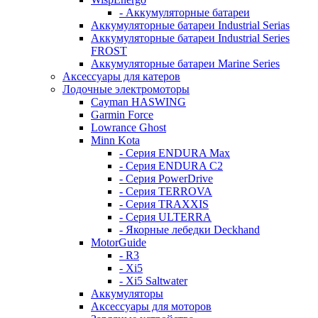
- Аккумуляторные батареи
Аккумуляторные батареи Industrial Serias
Аккумуляторные батареи Industrial Series
FROST
Аккумуляторные батареи Marine Series
Аксессуары для катеров
Лодочные электромоторы
Cayman HASWING
Garmin Force
Lowrance Ghost
Minn Kota
- Серия ENDURA Max
- Серия ENDURA C2
- Серия PowerDrive
- Серия TERROVA
- Серия TRAXXIS
- Серия ULTERRA
- Якорные лебедки Deckhand
MotorGuide
- R3
- Xi5
- Xi5 Saltwater
Аккумуляторы
Аксессуары для моторов