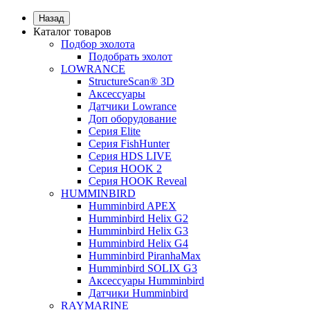
Назад
Каталог товаров
Подбор эхолота
Подобрать эхолот
LOWRANCE
StructureScan® 3D
Аксессуары
Датчики Lowrance
Доп оборудование
Серия Elite
Серия FishHunter
Серия HDS LIVE
Серия HOOK 2
Серия HOOK Reveal
HUMMINBIRD
Humminbird APEX
Humminbird Helix G2
Humminbird Helix G3
Humminbird Helix G4
Humminbird PiranhaMax
Humminbird SOLIX G3
Аксессуары Humminbird
Датчики Humminbird
RAYMARINE