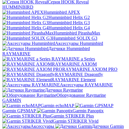
Серия HOOK Reveal
HUMMINBIRD
Humminbird APEX
Humminbird Helix G2
Humminbird Helix G3
Humminbird Helix G4
Humminbird PiranhaMax
Humminbird SOLIX G3
Аксессуары Humminbird
Датчики Humminbird
RAYMARINE
RAYMARINE a Series
RAYMARINE AXIOM
RAYMARINE AXIOM PRO
RAYMARINE Dragonfly
RAYMARINE Element
Аксессуары RAYMARINE
Датчики Raymarine
Оборудование Raymarine
GARMIN
Garmin echoMAP
Garmin GPSMAP
Garmin Panoptix
Garmin STRIKER Plus
Garmin STRIKER Vivid
Аксессуары
Датчики Garmin