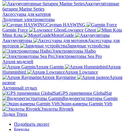
Аккумуляторные
батареи Marine Series
Аксессуары для катеров
Лодочные электромоторы
Cayman HASWING
Garmin Force
Lowrance Ghost
Minn Kota
MotorGuide
Аккумуляторы
Аксессуары для
моторов
Зарядные устройства
Электромоторы Haibo
Электромоторы Sea Pro
Архив моделей
Архив Garmin
Архив
Humminbird
Архив Lowrance
Архив Raymarine
Архив
разное
Активный отдых
GPS приемники GlobalSat
Видеорегистраторы Garmin
Экшн-камеры Garmin Virb
Эхолоты Rivotek
Лодки Triera
Подобрать эхолот
Бренды