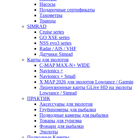
Насосы
Подарочные сертификаты
Тахометры
Транцы
SIMRAD
Cruise series
GO XSE series
NSS evo3 series
Radar / AIS / VHF
Датчики Simrad
Карты для эхолотов
C-MAP MAX-N+ WIDE
Navionics +
Navionics + Small
X MAP 2026 для эхолотов Lowrance / Garmin
Лицензионные карты GLive HD на эхолоты
Lowrance / Simrad
ПРАКТИК
Аксессуары для эхолотов
Глубиномеры для рыбалки
Подводные камеры для рыбалки
Товары для туризма
Фонари для рыбалки
Эхолоты
Подводные Камеры