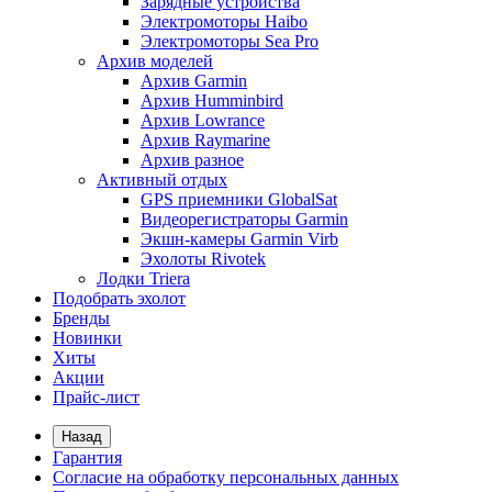
Зарядные устройства
Электромоторы Haibo
Электромоторы Sea Pro
Архив моделей
Архив Garmin
Архив Humminbird
Архив Lowrance
Архив Raymarine
Архив разное
Активный отдых
GPS приемники GlobalSat
Видеорегистраторы Garmin
Экшн-камеры Garmin Virb
Эхолоты Rivotek
Лодки Triera
Подобрать эхолот
Бренды
Новинки
Хиты
Акции
Прайс-лист
Назад
Гарантия
Согласие на обработку персональных данных