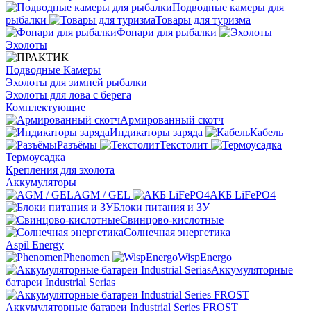
Подводные камеры для
рыбалки
Товары для туризма
Фонари для рыбалки
Эхолоты
Подводные Камеры
Эхолоты для зимней рыбалки
Эхолоты для лова с берега
Комплектующие
Армированный скотч
Индикаторы заряда
Кабель
Разъёмы
Текстолит
Термоусадка
Крепления для эхолота
Аккумуляторы
AGM / GEL
АКБ LiFePO4
Блоки питания и ЗУ
Свинцово-кислотные
Солнечная энергетика
Aspil Energy
Phenomen
WispEnergo
Аккумуляторные
батареи Industrial Serias
Аккумуляторные батареи Industrial Series FROST