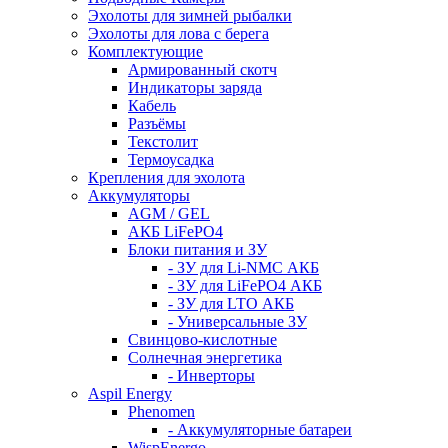
Эхолоты для зимней рыбалки
Эхолоты для лова с берега
Комплектующие
Армированный скотч
Индикаторы заряда
Кабель
Разъёмы
Текстолит
Термоусадка
Крепления для эхолота
Аккумуляторы
AGM / GEL
АКБ LiFePO4
Блоки питания и ЗУ
- ЗУ для Li-NMC АКБ
- ЗУ для LiFePO4 АКБ
- ЗУ для LTO АКБ
- Универсальные ЗУ
Свинцово-кислотные
Солнечная энергетика
- Инверторы
Aspil Energy
Phenomen
- Аккумуляторные батареи
WispEnergo