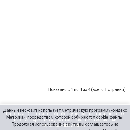
DE
MA
MA
10 800 р.
-
В корзину
+
24
Ст
ак
дл
ло
мо
DE
MA
MA
16 440 р.
-
В корзину
+
24
Показано с 1 по 4 из 4 (всего 1 страниц)
Данный веб-сайт использует метрическую программу «Яндекс
Гарантия
Согласие на обработку персональных данных
О
Метрика», посредством которой собираются cookie-файлы.
нас
Информация о доставке
Политика обработки
Продолжая использование сайта, вы соглашаетесь на
персональных данных