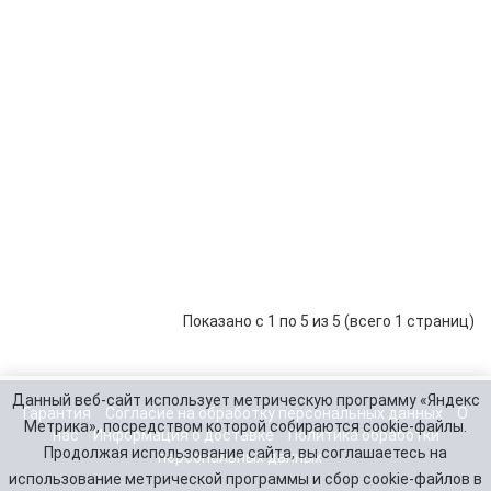
Minn
Kota
Endura
50
36 600 р.
-
В корзину
+
С2
Лодочный
электромот
Minn
Kota
Endura
55
39 590 р.
-
В корзину
+
С2
Показано с 1 по 5 из 5 (всего 1 страниц)
Данный веб-сайт использует метрическую программу «Яндекс
Гарантия
Согласие на обработку персональных данных
О
Метрика», посредством которой собираются cookie-файлы.
нас
Информация о доставке
Политика обработки
Продолжая использование сайта, вы соглашаетесь на
персональных данных
использование метрической программы и сбор cookie-файлов в