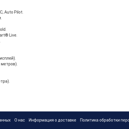
 Auto Pilot.
.
old.
rt® Live.
.
дисплей).
 метров).
тра).
анных
О нас
Информация о доставке
Политика обработки пер