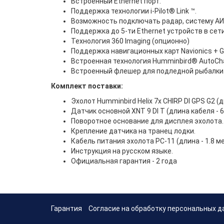
Встроенный Ethernet порт.
Поддержка технологии i-Pilot® Link ™.
Возможность подключать радар, систему АИС,
Поддержка до 5-ти Ethernet устройств в сети
Технология 360 Imaging (опционно)
Поддержка навигационных карт Navionics + G
Встроенная технология Humminbird® AutoCha
Встроенный флешер для подледной рыбалки
Комплект поставки:
Эхолот Humminbird Helix 7x CHIRP DI GPS G2 (
Датчик основной XNT 9 DI T (длина кабеля - 6
Поворотное основание для дисплея эхолота.
Крепление датчика на транец лодки.
Кабель питания эхолота PC-11 (длина - 1.8 ме
Инструкция на русском языке.
Официальная гарантия - 2 года
Гарантия
Согласие на обработку персональных д