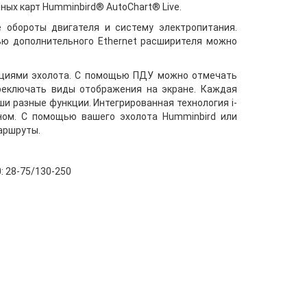
ных карт Humminbird® AutoChart® Live.
 обороты двигателя и систему электропитания.
щью дополнительного Ethernet расширителя можно
нкциями эхолота. С помощью ПДУ можно отмечать
ереключать виды отображения на экране. Каждая
ши разные функции. Интегрированная технология i-
дном. С помощью вашего эхолота Humminbird или
аршруты.
0: 28-75/130-250