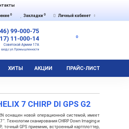
нтакты
0
0
ение
Закладки
Личный кабинет
46) 99-000-75
0
17) 11-000-14
Советской Армии 17А
вход с ул.Промышленности
ХИТЫ
АКЦИИ
ПРАЙС-ЛИСТ
ELIX 7 CHIRP DI GPS G2
G2N оснащен новой операционной системой, имеет
7 ". Технологии сканирования CHIRP Down Imaging и
P, точный GPS приемник, встроенный картплоттер,