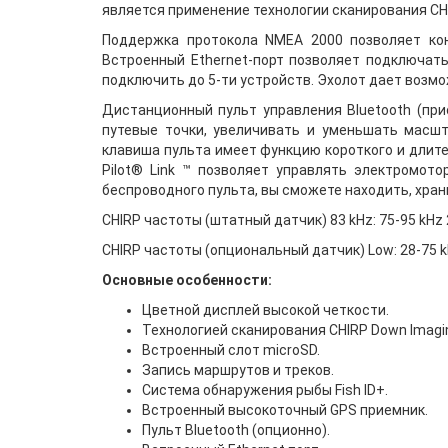
является применение технологии сканирования CHI
Поддержка протокола NMEA 2000 позволяет кон
Встроенный Ethernet-порт позволяет подключать
подключить до 5-ти устройств. Эхолот дает возмо
Дистанционный пульт управления Bluetooth (пр
путевые точки, увеличивать и уменьшать масшт
клавиша пульта имеет функцию короткого и длител
Pilot® Link ™ позволяет управлять электромот
беспроводного пульта, вы сможете находить, хра
CHIRP частоты (штатный датчик) 83 kHz: 75-95 kHz 2
CHIRP частоты (опциональный датчик) Low: 28-75 kH
Основные особенности:
Цветной дисплей высокой четкости.
Технологией сканирования CHIRP Down Imagi
Встроенный слот microSD.
Запись маршрутов и треков.
Система обнаружения рыбы Fish ID+.
Встроенный высокоточный GPS приемник.
Пульт Bluetooth (опционно).