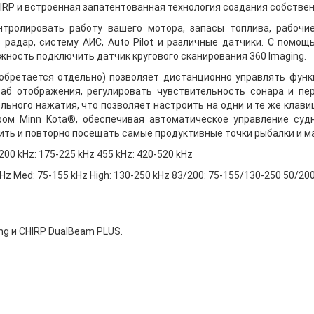
RP и встроенная запатентованная технология создания собствен
тролировать работу вашего мотора, запасы топлива, рабочие
 радар, систему АИС, Auto Pilot и различные датчики. С помо
жность подключить датчик кругового сканирования 360 Imaging.
иобретается отдельно) позволяет дистанционно управлять фу
аб отображения, регулировать чувствительность сонара и п
ьного нажатия, что позволяет настроить на одни и те же клави
ором Minn Kota®, обеспечивая автоматическое управление су
нить и повторно посещать самые продуктивные точки рыбалки и м
00 kHz: 175-225 kHz 455 kHz: 420-520 kHz
z Med: 75-155 kHz High: 130-250 kHz 83/200: 75-155/130-250 50/20
ng и CHIRP DualBeam PLUS.