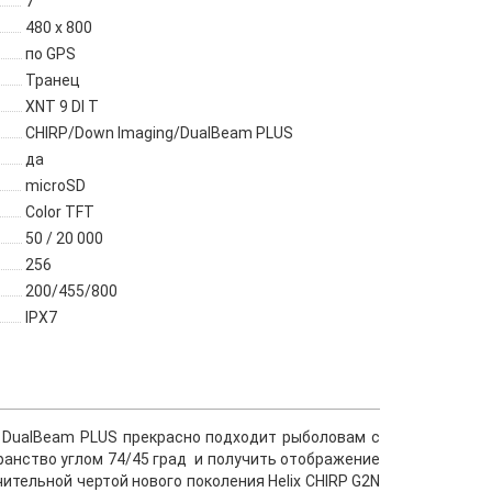
7"
480 x 800
по GPS
Транец
XNT 9 DI T
CHIRP/Down Imaging/DualBeam PLUS
да
microSD
Color TFT
50 / 20 000
256
200/455/800
IPX7
RP DualBeam PLUS прекрасно подходит рыболовам с
ранство углом 74/45 град и получить отображение
ительной чертой нового поколения Helix CHIRP G2N