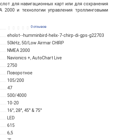
 слот для навигационных карт или для сохранения
A 2000 и технологии управления троллинговыми
0 отзывов
eholot--humminbird-helix-7-chirp-di-gps-g22703
50kHz, 50/Low Airmar CHIRP
NMEA 2000
Navionics +, AutoChart Live
2750
Поворотное
105/200
47
500/4000
10-20
16°, 28°, 45° & 75°
LED
615
6,5