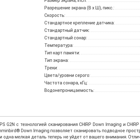
Размер экрана, inch:
Разрешение экрана (В x Ш), пикс.:
Скорость:
Стандартное крепление датчика:
Стандартный датчик:
Стандартный сонар:
Температура:
Тип карт памяти:
Тип экрана:
Треки:
Цвета/уровни серого:
Частота сонара, кГц:
Водонепроницаемость:
 GPS G2N с технологией сканирования CHIRP Down Imaging и CHI
minbird® Down Imaging позволяет сканировать подводное прост
и одна мелкая деталь теперь не уйдет от вашего внимания. Отлич