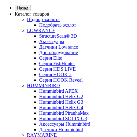
Назад
Каталог товаров
Подбор эхолота
Подобрать эхолот
LOWRANCE
StructureScan® 3D
Аксессуары
Датчики Lowrance
Доп оборудование
Серия Elite
Серия FishHunter
Серия HDS LIVE
Серия HOOK 2
Серия HOOK Reveal
HUMMINBIRD
Humminbird APEX
Humminbird Helix G2
Humminbird Helix G3
Humminbird Helix G4
Humminbird PiranhaMax
Humminbird SOLIX G3
Аксессуары Humminbird
Датчики Humminbird
RAYMARINE