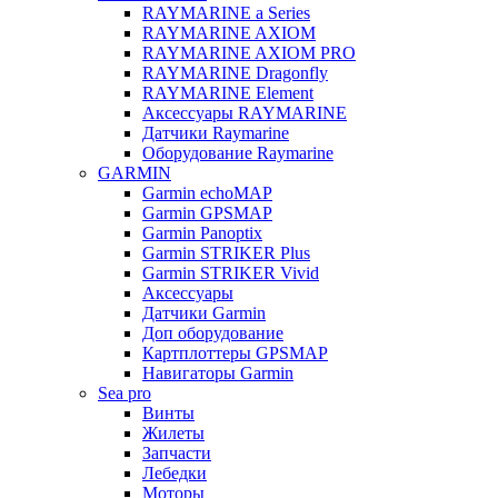
RAYMARINE a Series
RAYMARINE AXIOM
RAYMARINE AXIOM PRO
RAYMARINE Dragonfly
RAYMARINE Element
Аксессуары RAYMARINE
Датчики Raymarine
Оборудование Raymarine
GARMIN
Garmin echoMAP
Garmin GPSMAP
Garmin Panoptix
Garmin STRIKER Plus
Garmin STRIKER Vivid
Аксессуары
Датчики Garmin
Доп оборудование
Картплоттеры GPSMAP
Навигаторы Garmin
Sea pro
Винты
Жилеты
Запчасти
Лебедки
Моторы