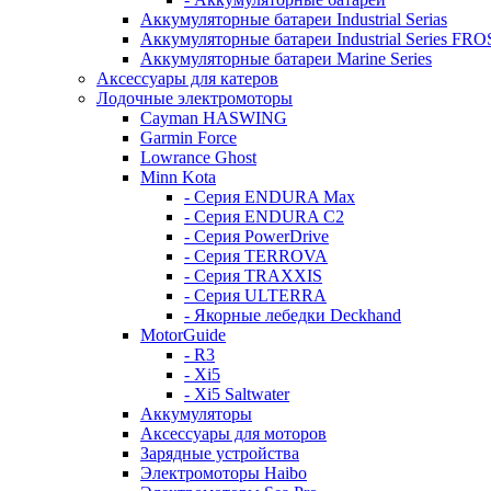
Аккумуляторные батареи Industrial Serias
Аккумуляторные батареи Industrial Series FR
Аккумуляторные батареи Marine Series
Аксессуары для катеров
Лодочные электромоторы
Cayman HASWING
Garmin Force
Lowrance Ghost
Minn Kota
- Серия ENDURA Max
- Серия ENDURA C2
- Серия PowerDrive
- Серия TERROVA
- Серия TRAXXIS
- Серия ULTERRA
- Якорные лебедки Deckhand
MotorGuide
- R3
- Xi5
- Xi5 Saltwater
Аккумуляторы
Аксессуары для моторов
Зарядные устройства
Электромоторы Haibo