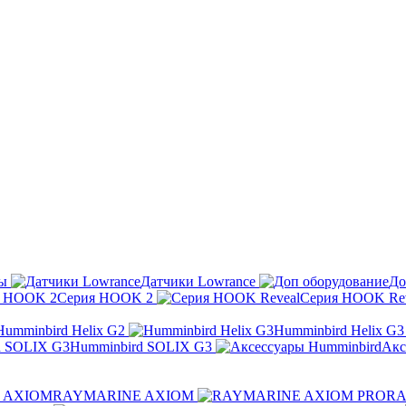
ы
Датчики Lowrance
До
Серия HOOK 2
Серия HOOK Rev
Humminbird Helix G2
Humminbird Helix G3
Humminbird SOLIX G3
Акс
RAYMARINE AXIOM
RA