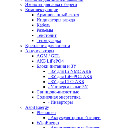
Эхолоты для лова с берега
Комплектующие
Армированный скотч
Индикаторы заряда
Кабель
Разъёмы
Текстолит
Термоусадка
Крепления для эхолота
Аккумуляторы
AGM / GEL
АКБ LiFePO4
Блоки питания и ЗУ
- ЗУ для Li-NMC АКБ
- ЗУ для LiFePO4 АКБ
- ЗУ для LTO АКБ
- Универсальные ЗУ
Свинцово-кислотные
Солнечная энергетика
- Инверторы
Aspil Energy
Phenomen
- Аккумуляторные батареи
WispEnergo
- Аккумуляторные батареи