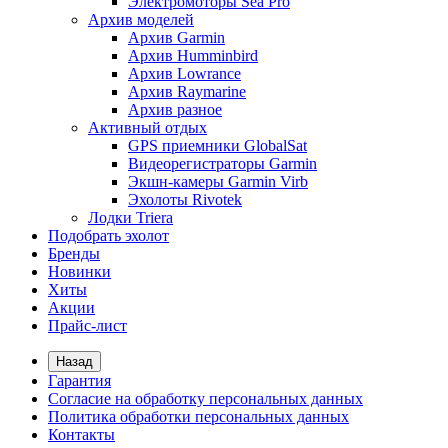
Электромоторы Sea Pro
Архив моделей
Архив Garmin
Архив Humminbird
Архив Lowrance
Архив Raymarine
Архив разное
Активный отдых
GPS приемники GlobalSat
Видеорегистраторы Garmin
Экшн-камеры Garmin Virb
Эхолоты Rivotek
Лодки Triera
Подобрать эхолот
Бренды
Новинки
Хиты
Акции
Прайс-лист
Назад
Гарантия
Согласие на обработку персональных данных
Политика обработки персональных данных
Контакты