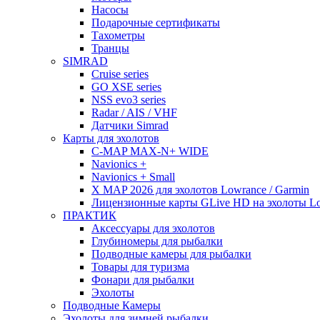
Насосы
Подарочные сертификаты
Тахометры
Транцы
SIMRAD
Cruise series
GO XSE series
NSS evo3 series
Radar / AIS / VHF
Датчики Simrad
Карты для эхолотов
C-MAP MAX-N+ WIDE
Navionics +
Navionics + Small
X MAP 2026 для эхолотов Lowrance / Garmin
Лицензионные карты GLive HD на эхолоты Low
ПРАКТИК
Аксессуары для эхолотов
Глубиномеры для рыбалки
Подводные камеры для рыбалки
Товары для туризма
Фонари для рыбалки
Эхолоты
Подводные Камеры
Эхолоты для зимней рыбалки