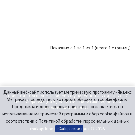
Akara
Action
Series
De-
Long
288 р.
-
В корзину
+
cl
Показано с 1 по 1 из 1 (всего 1 страниц)
Данный веб-сайт использует метрическую программу «Яндекс
Гарантия
Согласие на обработку персональных данных
О
Метрика», посредством которой собираются cookie-файлы.
нас
Информация о доставке
Политика обработки
Продолжая использование сайта, вы соглашаетесь на
персональных данных
использование метрической программы и сбор cookie-файлов в
соответствии с Политикой обработки персональных данных.
mirkapitana.ru - Мир капитана © 2026
Соглашаюсь