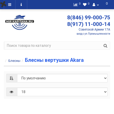
0
0
0
8(846) 99-000-75
8(917) 11-000-14
Советской Армии 17А
вход с ул.Промышленности
Блесны вертушки Akara
Блесны
Блесна
вертушка