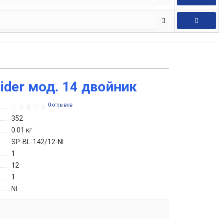
ider мод. 14 двойник
0 отзывов
352
0.01
кг
SP-BL-142/12-NI
1
12
1
NI