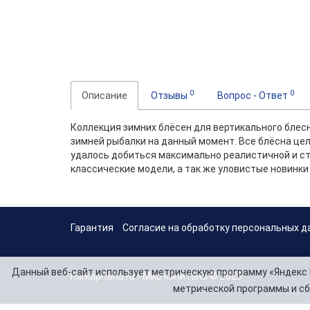
0
0
Описание
Отзывы
Вопрос - Ответ
Коллекция зимних блёсен для вертикального блесн
зимней рыбалки на данный момент. Все блёсна це
удалось добиться максимально реалистичной и ст
классические модели, а так же уловистые новинки
Гарантия
Согласие на обработку персональных д
Данный веб-сайт использует метрическую программу «Яндекс 
mirkapitana.ru - Мир капитана © 2026
метрической программы и сб