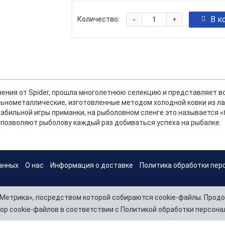
-
В к
Количество:
+
ения от Spider, прошла многолетнюю селекцию и представляет вс
льнометаллические, изготовленные методом холодной ковки из л
абильной игры приманки, на рыболовном сленге это называется 
 позволяют рыболову каждый раз добиваться успеха на рыбалке.
анных
О нас
Информация о доставке
Политика обработки пер
Метрика», посредством которой собираются cookie-файлы. Продо
ор cookie-файлов в соответствии с Политикой обработки персона