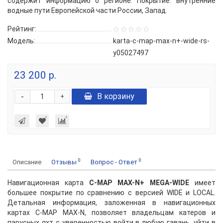
содержит информацию о регионе: Покрытие: внутренние
водные пути Европейской части России, Запад.
Рейтинг:
Модель:
karta-c-map-max-n+-wide-rs-
y05027497
23 200 р.
-
В корзину
+
0
0
Описание
Отзывы
Вопрос - Ответ
Навигационная карта
C-MAP MAX-N+ MEGA-WIDE
имеет
большее покрытие по сравнению с версией WIDE и LOCAL.
Детальная информация, заложенная в навигационных
картах C-MAP MAX-N, позволяет владельцам катеров и
парусных яхт с уверенностью войти в любую гавань, уйти в