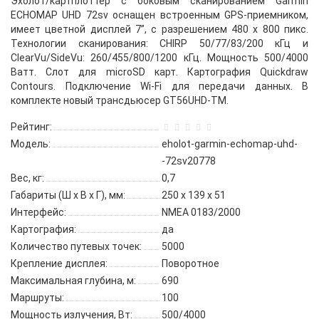
Эхолот/картплоттер с боковым сканированием Garmin
ECHOMAP UHD 72sv оснащен встроенным GPS-приемником,
имеет цветной дисплей 7”, с разрешением 480 х 800 пикс.
Технологии сканирования: CHIRP 50/77/83/200 кГц и
ClearVu/SideVu: 260/455/800/1200 кГц. Мощность 500/4000
Ватт. Cлот для microSD карт. Картография Quickdraw
Contours. Подключение Wi-Fi для передачи данных. В
комплекте новый трансдьюсер GT56UHD-TM.
Рейтинг:
Модель:
eholot-garmin-echomap-uhd-
-72sv20778
Вес, кг:
0,7
Габариты (Ш х В х Г), мм:
250 x 139 x 51
Интерфейс:
NMEA 0183/2000
Картография:
да
Количество путевых точек:
5000
Крепление дисплея:
Поворотное
Максимальная глубина, м:
690
Маршруты:
100
Мощность излучения, Вт:
500/4000