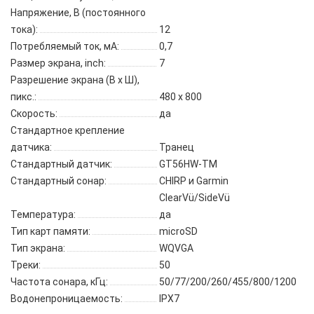
Напряжение, В (постоянного
тока):
12
Потребляемый ток, мА:
0,7
Размер экрана, inch:
7
Разрешение экрана (В x Ш),
пикс.:
480 х 800
Скорость:
да
Стандартное крепление
датчика:
Транец
Стандартный датчик:
GT56HW-TM
Стандартный сонар:
CHIRP и Garmin
ClearVü/SideVü
Температура:
да
Тип карт памяти:
microSD
Тип экрана:
WQVGA
Треки:
50
Частота сонара, кГц:
50/77/200/260/455/800/1200
Водонепроницаемость:
IPX7