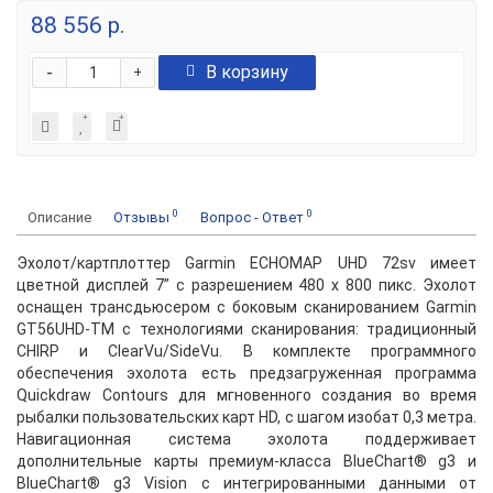
88 556 р.
-
В корзину
+
0
0
Описание
Отзывы
Вопрос - Ответ
Эхолот/картплоттер Garmin ECHOMAP UHD 72sv имеет
цветной дисплей 7” с разрешением 480 х 800 пикс. Эхолот
оснащен трансдьюсером с боковым сканированием Garmin
GT56UHD-TM с технологиями сканирования: традиционный
CHIRP и ClearVu/SideVu. В комплекте программного
обеспечения эхолота есть предзагруженная программа
Quickdraw Contours для мгновенного создания во время
рыбалки пользовательских карт HD, с шагом изобат 0,3 метра.
Навигационная система эхолота поддерживает
дополнительные карты премиум-класса BlueChart® g3 и
BlueChart® g3 Vision с интегрированными данными от