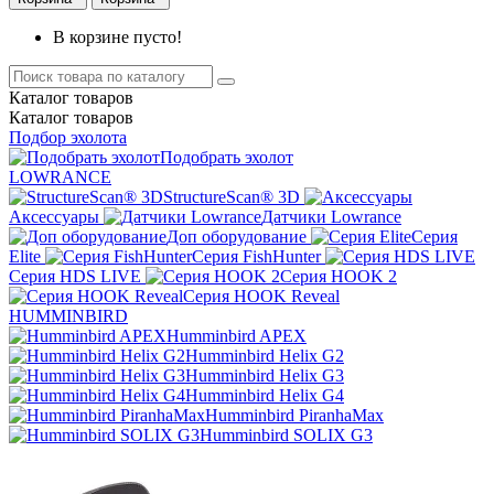
В корзине пусто!
Каталог
товаров
Каталог
товаров
Подбор эхолота
Подобрать эхолот
LOWRANCE
StructureScan® 3D
Аксессуары
Датчики Lowrance
Доп оборудование
Серия
Elite
Серия FishHunter
Серия HDS LIVE
Серия HOOK 2
Серия HOOK Reveal
HUMMINBIRD
Humminbird APEX
Humminbird Helix G2
Humminbird Helix G3
Humminbird Helix G4
Humminbird PiranhaMax
Humminbird SOLIX G3