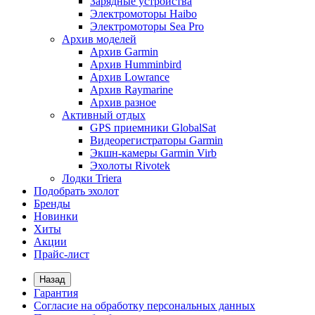
Зарядные устройства
Электромоторы Haibo
Электромоторы Sea Pro
Архив моделей
Архив Garmin
Архив Humminbird
Архив Lowrance
Архив Raymarine
Архив разное
Активный отдых
GPS приемники GlobalSat
Видеорегистраторы Garmin
Экшн-камеры Garmin Virb
Эхолоты Rivotek
Лодки Triera
Подобрать эхолот
Бренды
Новинки
Хиты
Акции
Прайс-лист
Назад
Гарантия
Согласие на обработку персональных данных