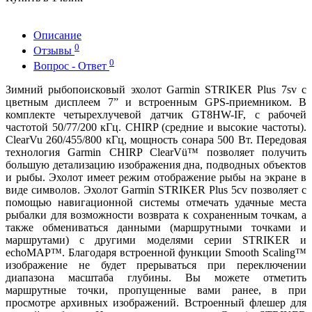
Описание
0
Отзывы
0
Вопрос - Ответ
Зимний рыбопоисковый эхолот Garmin STRIKER Plus 7sv с
цветным дисплеем 7” и встроенным GPS-приемником. В
комплекте четырехлучевой датчик GT8HW-IF, с рабочей
частотой 50/77/200 кГц. CHIRP (средние и высокие частоты).
ClearVu 260/455/800 кГц, мощность сонара 500 Вт. Передовая
технология Garmin CHIRP ClearVü™ позволяет получить
большую детализацию изображения дна, подводных объектов
и рыбы. Эхолот имеет режим отображение рыбы на экране в
виде символов. Эхолот Garmin STRIKER Plus 5cv позволяет с
помощью навигационной системы отмечать удачные места
рыбалки для возможности возврата к сохраненным точкам, а
также обмениваться данными (маршрутными точками и
маршрутами) с другими моделями серии STRIKER и
echoMAP™. Благодаря встроенной функции Smooth Scaling™
изображение не будет прерываться при переключении
диапазона масштаба глубины. Вы можете отметить
маршрутные точки, пропущенные вами ранее, в при
просмотре архивных изображений. Встроенный флешер для