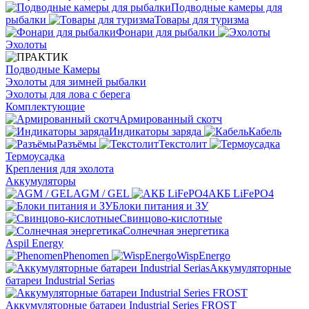
Подводные камеры для
рыбалки
Товары для туризма
Фонари для рыбалки
Эхолоты
Подводные Камеры
Эхолоты для зимней рыбалки
Эхолоты для лова с берега
Комплектующие
Армированный скотч
Индикаторы заряда
Кабель
Разъёмы
Текстолит
Термоусадка
Крепления для эхолота
Аккумуляторы
AGM / GEL
АКБ LiFePO4
Блоки питания и ЗУ
Свинцово-кислотные
Солнечная энергетика
Aspil Energy
Phenomen
WispEnergo
Аккумуляторные
батареи Industrial Serias
Аккумуляторные батареи Industrial Series FROST