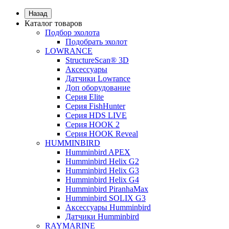
Назад
Каталог товаров
Подбор эхолота
Подобрать эхолот
LOWRANCE
StructureScan® 3D
Аксессуары
Датчики Lowrance
Доп оборудование
Серия Elite
Серия FishHunter
Серия HDS LIVE
Серия HOOK 2
Серия HOOK Reveal
HUMMINBIRD
Humminbird APEX
Humminbird Helix G2
Humminbird Helix G3
Humminbird Helix G4
Humminbird PiranhaMax
Humminbird SOLIX G3
Аксессуары Humminbird
Датчики Humminbird
RAYMARINE