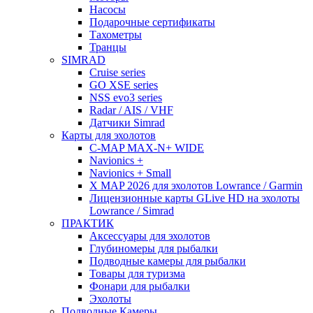
Насосы
Подарочные сертификаты
Тахометры
Транцы
SIMRAD
Cruise series
GO XSE series
NSS evo3 series
Radar / AIS / VHF
Датчики Simrad
Карты для эхолотов
C-MAP MAX-N+ WIDE
Navionics +
Navionics + Small
X MAP 2026 для эхолотов Lowrance / Garmin
Лицензионные карты GLive HD на эхолоты
Lowrance / Simrad
ПРАКТИК
Аксессуары для эхолотов
Глубиномеры для рыбалки
Подводные камеры для рыбалки
Товары для туризма
Фонари для рыбалки
Эхолоты
Подводные Камеры