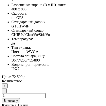
7
Разрешение экрана (В x Ш), пикс.:
480 x 800
Скорость:
по GPS
Стандартный датчик:
GT8HW-IF
Стандартный сонар:
CHIRP / ClearVu/SideVu
Температура:
да
Тип экрана:
Цветной WVGA
Частота сонара, кГц:
50/77/200/455/800
Водонепроницаемость:
IPX7
Цена:
72 500 р.
Количество:
+
-
В корзину
Купить в 1 клик