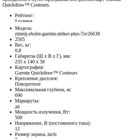
Quickdraw™ Contours.
Рейтинг:
0 отзывов
Модель:
zimnij-eholot-garmin-striker-plus-7sv26638
2505
Вес, кг:
0,8
Габариты (Ш х В х Г), мм:
235 x 140 x 58
Картография:
Garmin Quickdraw™ Contours
Крепление дисплея:
Поворотное
Максимальная глубина, м:
690
Маршруты:
да
Мощность излучения, Вт:
500
Напряжение, В (постоянного тока):
12
Размер экрана, inch: