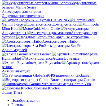
Аккумуляторные
батареи Marine Series
Аксессуары для катеров
Лодочные электромоторы
Cayman HASWING
Garmin Force
Lowrance Ghost
Minn Kota
MotorGuide
Аккумуляторы
Аксессуары для
моторов
Зарядные устройства
Электромоторы Haibo
Электромоторы Sea Pro
Архив моделей
Архив Garmin
Архив
Humminbird
Архив Lowrance
Архив Raymarine
Архив
разное
Активный отдых
GPS приемники GlobalSat
Видеорегистраторы Garmin
Экшн-камеры Garmin Virb
Эхолоты Rivotek
Лодки Triera
Подобрать эхолот
Бренды