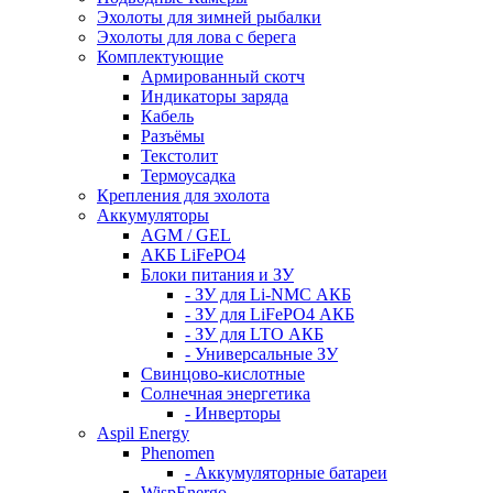
Эхолоты для зимней рыбалки
Эхолоты для лова с берега
Комплектующие
Армированный скотч
Индикаторы заряда
Кабель
Разъёмы
Текстолит
Термоусадка
Крепления для эхолота
Аккумуляторы
AGM / GEL
АКБ LiFePO4
Блоки питания и ЗУ
- ЗУ для Li-NMC АКБ
- ЗУ для LiFePO4 АКБ
- ЗУ для LTO АКБ
- Универсальные ЗУ
Свинцово-кислотные
Солнечная энергетика
- Инверторы
Aspil Energy
Phenomen
- Аккумуляторные батареи
WispEnergo