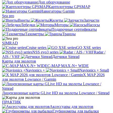
Доп оборудование
Картплоттеры GPSMAP
Навигаторы Garmin
Sea pro
Винты
Жилеты
Запчасти
Лебедки
Моторы
Насосы
Подарочные сертификаты
Тахометры
Транцы
SIMRAD
Cruise series
GO XSE series
NSS evo3 series
Radar /
AIS / VHF
Датчики Simrad
Карты для эхолотов
C-MAP MAX-N+ WIDE
Navionics +
Navionics + Small
X MAP 2026
для эхолотов Lowrance / Garmin
Лицензионные карты GLive HD на эхолоты Lowrance / Simrad
ПРАКТИК
Аксессуары для эхолотов
Глубиномеры для рыбалки