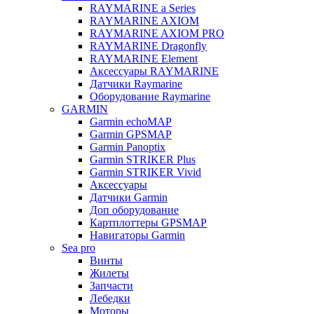
RAYMARINE a Series
RAYMARINE AXIOM
RAYMARINE AXIOM PRO
RAYMARINE Dragonfly
RAYMARINE Element
Аксессуары RAYMARINE
Датчики Raymarine
Оборудование Raymarine
GARMIN
Garmin echoMAP
Garmin GPSMAP
Garmin Panoptix
Garmin STRIKER Plus
Garmin STRIKER Vivid
Аксессуары
Датчики Garmin
Доп оборудование
Картплоттеры GPSMAP
Навигаторы Garmin
Sea pro
Винты
Жилеты
Запчасти
Лебедки
Моторы