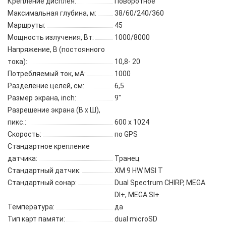
Крепление дисплея:
Поворотное
Максимальная глубина, м:
38/60/240/360
Маршруты:
45
Мощность излучения, Вт:
1000/8000
Напряжение, В (постоянного
тока):
10,8- 20
Потребляемый ток, мА:
1000
Разделение целей, см:
6,5
Размер экрана, inch:
9"
Разрешение экрана (В x Ш),
пикс.:
600 x 1024
Скорость:
по GPS
Стандартное крепление
датчика:
Транец
Стандартный датчик:
XM 9 HW MSI T
Стандартный сонар:
Dual Spectrum CHIRP, MEGA
DI+, MEGA SI+
Температура:
да
Тип карт памяти:
dual microSD