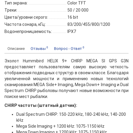
Тип экрана:
Color TFT
Треки:
50 / 20 000
Цвета/уровни серого:
16 bit
Частота сонара, кГц:
83/200/455/800/1200
Водонепроницаемость:
IPX7
0
0
Описание
Отзывы
Вопрос - Ответ
Эхолот Hummibird HELIX 9+ CHIRP MEGA SI GPS G3N
предоставляет пользователям самую высокую четкость
отображения подводных структур в своем классе. Благодаря
увеличенной мощности и применению новых технологий
сканирования MEGA Side+ Imaging, Mega Down+ Imaging и Dual
Spectrum CHIRP рыболовы получают новые возможности при
поиске мест рыбалки.
CHIRP частоты (штатный датчик):
Dual Spectrum CHIRP: 150-220 kHz, 180-240 kHz, 140-200
kHz
Mega Side Imaging + 1200 kHz: 1075-1150 kHz
Mega Down Imaging + 1200 kHz: 1075-1150 kHz