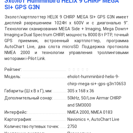
Эхолот Humminbird HELIX 9 CHIRP MEGA
SI+ GPS G3N
Эхолот/картплоттер HELIX 9 CHIRP MEGA SI+ GPS G3N имеет
дисплей разрешением 1024H х 600V и с диагональю 9".
Технологии сканирования MEGA Side + Imaging, Mega Down+
Imaging и Dual Spectrum CHIRP, мощность 8000 Вт PTP, точный
GPS приемник, встроенный картплоттер, программа
AutoChart Live, два слота microSD. Поддержка протокола
NMEA 2000 и технологии управления троллинговыми
моторами i-Pilot Link.
Рейтинг:
Модель:
eholot-humminbird-helix-9-
chirp-mega-si+-gps-g3n10653
Габариты (Ш х В х Г), мм:
305 x 168 x 36
Дополнительный сонар:
50kHz, 50/Low Airmar CHIRP
and SM3000
Интерфейс:
NMEA 2000, NMEA 0183
Картография:
Navionics +, AutoChart Live
Количество путевых точек:
2750