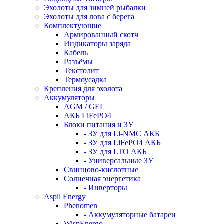
Эхолоты для зимней рыбалки
Эхолоты для лова с берега
Комплектующие
Армированный скотч
Индикаторы заряда
Кабель
Разъёмы
Текстолит
Термоусадка
Крепления для эхолота
Аккумуляторы
AGM / GEL
АКБ LiFePO4
Блоки питания и ЗУ
- ЗУ для Li-NMC АКБ
- ЗУ для LiFePO4 АКБ
- ЗУ для LTO АКБ
- Универсальные ЗУ
Свинцово-кислотные
Солнечная энергетика
- Инверторы
Aspil Energy
Phenomen
- Аккумуляторные батареи
WispEnergo