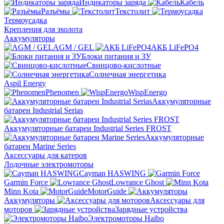
Индикаторы заряда
Кабель
Разъёмы
Текстолит
Термоусадка
Крепления для эхолота
Аккумуляторы
AGM / GEL
АКБ LiFePO4
Блоки питания и ЗУ
Свинцово-кислотные
Солнечная энергетика
Aspil Energy
Phenomen
WispEnergo
Аккумуляторные
батареи Industrial Serias
Аккумуляторные батареи Industrial Series FROST
Аккумуляторные
батареи Marine Series
Аксессуары для катеров
Лодочные электромоторы
Cayman HASWING
Garmin Force
Lowrance Ghost
Minn Kota
MotorGuide
Аккумуляторы
Аксессуары для
моторов
Зарядные устройства
Электромоторы Haibo