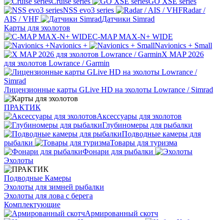
Cruise series
GO XSE series
NSS evo3 series
Radar /
AIS / VHF
Датчики Simrad
Карты для эхолотов
C-MAP MAX-N+ WIDE
Navionics +
Navionics + Small
X MAP 2026
для эхолотов Lowrance / Garmin
Лицензионные карты GLive HD на эхолоты Lowrance / Simrad
ПРАКТИК
Аксессуары для эхолотов
Глубиномеры для рыбалки
Подводные камеры для
рыбалки
Товары для туризма
Фонари для рыбалки
Эхолоты
Подводные Камеры
Эхолоты для зимней рыбалки
Эхолоты для лова с берега
Комплектующие
Армированный скотч