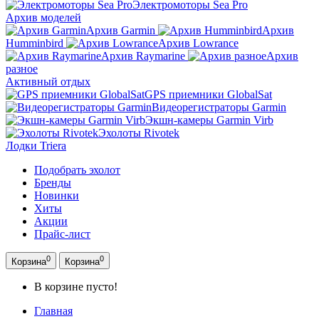
Электромоторы Sea Pro
Архив моделей
Архив Garmin
Архив
Humminbird
Архив Lowrance
Архив Raymarine
Архив
разное
Активный отдых
GPS приемники GlobalSat
Видеорегистраторы Garmin
Экшн-камеры Garmin Virb
Эхолоты Rivotek
Лодки Triera
Подобрать эхолот
Бренды
Новинки
Хиты
Акции
Прайс-лист
0
0
Корзина
Корзина
В корзине пусто!
Главная