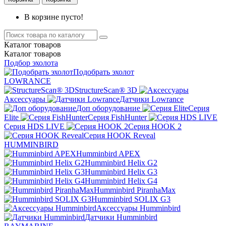
В корзине пусто!
Каталог
товаров
Каталог
товаров
Подбор эхолота
Подобрать эхолот
LOWRANCE
StructureScan® 3D
Аксессуары
Датчики Lowrance
Доп оборудование
Серия
Elite
Серия FishHunter
Серия HDS LIVE
Серия HOOK 2
Серия HOOK Reveal
HUMMINBIRD
Humminbird APEX
Humminbird Helix G2
Humminbird Helix G3
Humminbird Helix G4
Humminbird PiranhaMax
Humminbird SOLIX G3
Аксессуары Humminbird
Датчики Humminbird