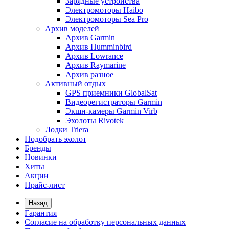
Зарядные устройства
Электромоторы Haibo
Электромоторы Sea Pro
Архив моделей
Архив Garmin
Архив Humminbird
Архив Lowrance
Архив Raymarine
Архив разное
Активный отдых
GPS приемники GlobalSat
Видеорегистраторы Garmin
Экшн-камеры Garmin Virb
Эхолоты Rivotek
Лодки Triera
Подобрать эхолот
Бренды
Новинки
Хиты
Акции
Прайс-лист
Назад
Гарантия
Согласие на обработку персональных данных