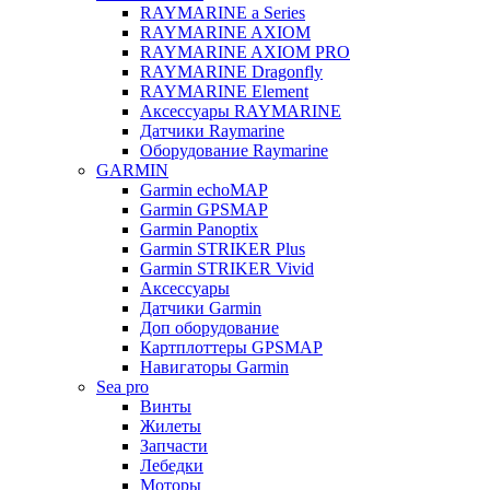
RAYMARINE a Series
RAYMARINE AXIOM
RAYMARINE AXIOM PRO
RAYMARINE Dragonfly
RAYMARINE Element
Аксессуары RAYMARINE
Датчики Raymarine
Оборудование Raymarine
GARMIN
Garmin echoMAP
Garmin GPSMAP
Garmin Panoptix
Garmin STRIKER Plus
Garmin STRIKER Vivid
Аксессуары
Датчики Garmin
Доп оборудование
Картплоттеры GPSMAP
Навигаторы Garmin
Sea pro
Винты
Жилеты
Запчасти
Лебедки
Моторы