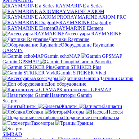
RAYMARINE
RAYMARINE a Series
RAYMARINE AXIOM
RAYMARINE AXIOM PRO
RAYMARINE Dragonfly
RAYMARINE Element
Аксессуары RAYMARINE
Датчики Raymarine
Оборудование Raymarine
GARMIN
Garmin echoMAP
Garmin GPSMAP
Garmin Panoptix
Garmin STRIKER Plus
Garmin STRIKER Vivid
Аксессуары
Датчики Garmin
Доп оборудование
Картплоттеры GPSMAP
Навигаторы Garmin
Sea pro
Винты
Жилеты
Запчасти
Лебедки
Моторы
Насосы
Подарочные сертификаты
Тахометры
Транцы
SIMRAD