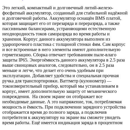
Это легкий, компактный и долговечный литий-железо-
фосфатный аккумулятор, созданный для стабильной надёжной
и долговечной работы. Аккумулятор оснащён BMS платой,
которая защищает его от перезаряда и переразряда, а также
пассивными балансирами, устраняющими естественную
неоднородность токов саморазряда во время работы и
хранения. Корпус данного аккумулятора выполнен из
ударопрочного пластика с толщиной стенки 4мм. Сам корпус
и все встроенные в него элементы имеют дополнительную
герметизацию. Сборка отвечает требованиям пыле-влаго
защиты IP65. Энергоёмкость данного аккумулятора в 2.5 раза
выше свинцовых аналогов, следовательно, он в 2.5 раза
меньше и легче, что делает его очень удобным при
эксплуатации. Добавляет удобства и специальная прочная
ручка для транспортировки. Ваттметр (кулонометр) —
токоизмерительный прибор, который мы устанавливаем в
корпус, имеет дополнительную защиту от механического
повреждения. На своем экране он отображает все
необходимые данные. А это напряжение, ток, потребляемая
мощность и ёмкость. При подключении зарядного устройства
отображается время до полного заряда, а подключив
потребителя к аккумулятору на экране вы сможете увидеть
время работы. Ещё имеется индикация заряда в процентном