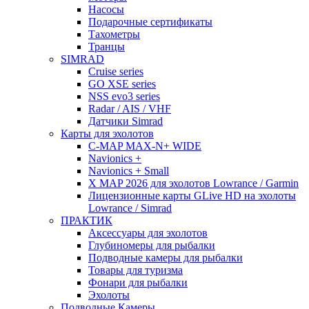
Насосы
Подарочные сертификаты
Тахометры
Транцы
SIMRAD
Cruise series
GO XSE series
NSS evo3 series
Radar / AIS / VHF
Датчики Simrad
Карты для эхолотов
C-MAP MAX-N+ WIDE
Navionics +
Navionics + Small
X MAP 2026 для эхолотов Lowrance / Garmin
Лицензионные карты GLive HD на эхолоты
Lowrance / Simrad
ПРАКТИК
Аксессуары для эхолотов
Глубиномеры для рыбалки
Подводные камеры для рыбалки
Товары для туризма
Фонари для рыбалки
Эхолоты
Подводные Камеры