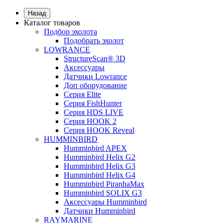
Назад
Каталог товаров
Подбор эхолота
Подобрать эхолот
LOWRANCE
StructureScan® 3D
Аксессуары
Датчики Lowrance
Доп оборудование
Серия Elite
Серия FishHunter
Серия HDS LIVE
Серия HOOK 2
Серия HOOK Reveal
HUMMINBIRD
Humminbird APEX
Humminbird Helix G2
Humminbird Helix G3
Humminbird Helix G4
Humminbird PiranhaMax
Humminbird SOLIX G3
Аксессуары Humminbird
Датчики Humminbird
RAYMARINE