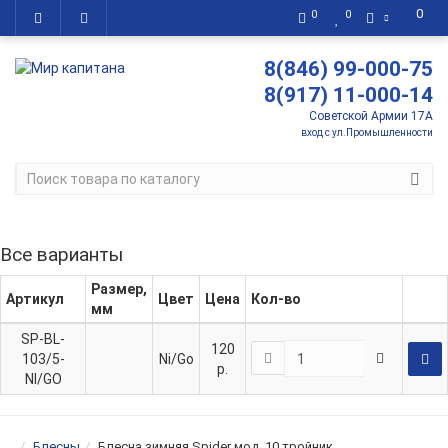
0
0
0
8(846) 99-000-75
8(917) 11-000-14
Советской Армии 17А
вход с ул.Промышленности
Все варианты
Размер,
Артикул
Цвет
Цена
Кол-во
мм
SP-BL-
120
103/5-
Ni/Go
р.
NI/GO
Блесны
Блесна зимняя Spider мод. 10 тройник