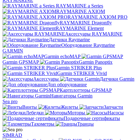
RAYMARINE
RAYMARINE a Series
RAYMARINE AXIOM
RAYMARINE AXIOM PRO
RAYMARINE Dragonfly
RAYMARINE Element
Аксессуары RAYMARINE
Датчики Raymarine
Оборудование Raymarine
GARMIN
Garmin echoMAP
Garmin GPSMAP
Garmin Panoptix
Garmin STRIKER Plus
Garmin STRIKER Vivid
Аксессуары
Датчики Garmin
Доп оборудование
Картплоттеры GPSMAP
Навигаторы Garmin
Sea pro
Винты
Жилеты
Запчасти
Лебедки
Моторы
Насосы
Подарочные сертификаты
Тахометры
Транцы
SIMRAD