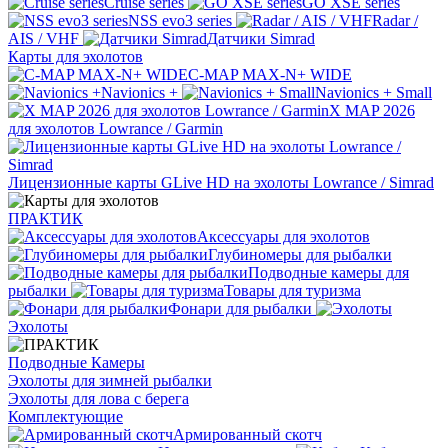
Cruise series
GO XSE series
NSS evo3 series
Radar /
AIS / VHF
Датчики Simrad
Карты для эхолотов
C-MAP MAX-N+ WIDE
Navionics +
Navionics + Small
X MAP 2026
для эхолотов Lowrance / Garmin
Лицензионные карты GLive HD на эхолоты Lowrance / Simrad
ПРАКТИК
Аксессуары для эхолотов
Глубиномеры для рыбалки
Подводные камеры для
рыбалки
Товары для туризма
Фонари для рыбалки
Эхолоты
Подводные Камеры
Эхолоты для зимней рыбалки
Эхолоты для лова с берега
Комплектующие
Армированный скотч