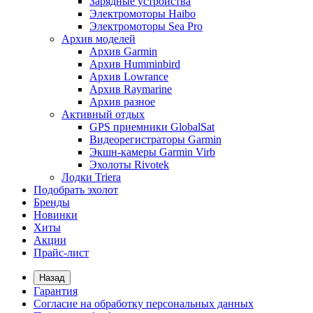
Зарядные устройства
Электромоторы Haibo
Электромоторы Sea Pro
Архив моделей
Архив Garmin
Архив Humminbird
Архив Lowrance
Архив Raymarine
Архив разное
Активный отдых
GPS приемники GlobalSat
Видеорегистраторы Garmin
Экшн-камеры Garmin Virb
Эхолоты Rivotek
Лодки Triera
Подобрать эхолот
Бренды
Новинки
Хиты
Акции
Прайс-лист
Назад
Гарантия
Согласие на обработку персональных данных