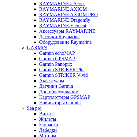
RAYMARINE a Series
RAYMARINE AXIOM
RAYMARINE AXIOM PRO
RAYMARINE Dragonfly
RAYMARINE Element
Аксессуары RAYMARINE
Датчики Raymarine
Оборудование Raymarine
GARMIN
Garmin echoMAP
Garmin GPSMAP
Garmin Panoptix
Garmin STRIKER Plus
Garmin STRIKER Vivid
Аксессуары
Датчики Garmin
Доп оборудование
Картплоттеры GPSMAP
Навигаторы Garmin
Sea pro
Винты
Жилеты
Запчасти
Лебедки
Моторы