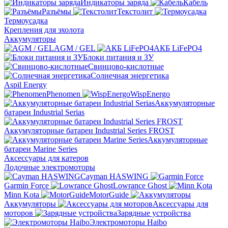
Индикаторы заряда
Кабель
Разъёмы
Текстолит
Термоусадка
Крепления для эхолота
Аккумуляторы
AGM / GEL
АКБ LiFePO4
Блоки питания и ЗУ
Свинцово-кислотные
Солнечная энергетика
Aspil Energy
Phenomen
WispEnergo
Аккумуляторные
батареи Industrial Serias
Аккумуляторные батареи Industrial Series FROST
Аккумуляторные
батареи Marine Series
Аксессуары для катеров
Лодочные электромоторы
Cayman HASWING
Garmin Force
Lowrance Ghost
Minn Kota
MotorGuide
Аккумуляторы
Аксессуары для
моторов
Зарядные устройства
Электромоторы Haibo