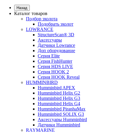
Назад
Каталог товаров
Подбор эхолота
Подобрать эхолот
LOWRANCE
StructureScan® 3D
Аксессуары
Датчики Lowrance
Доп оборудование
Серия Elite
Серия FishHunter
Серия HDS LIVE
Серия HOOK 2
Серия HOOK Reveal
HUMMINBIRD
Humminbird APEX
Humminbird Helix G2
Humminbird Helix G3
Humminbird Helix G4
Humminbird PiranhaMax
Humminbird SOLIX G3
Аксессуары Humminbird
Датчики Humminbird
RAYMARINE