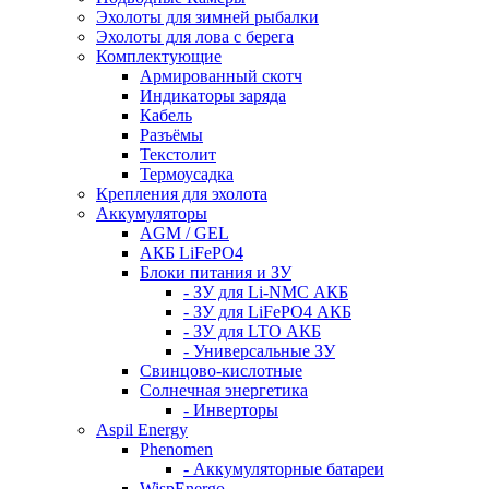
Эхолоты для зимней рыбалки
Эхолоты для лова с берега
Комплектующие
Армированный скотч
Индикаторы заряда
Кабель
Разъёмы
Текстолит
Термоусадка
Крепления для эхолота
Аккумуляторы
AGM / GEL
АКБ LiFePO4
Блоки питания и ЗУ
- ЗУ для Li-NMC АКБ
- ЗУ для LiFePO4 АКБ
- ЗУ для LTO АКБ
- Универсальные ЗУ
Свинцово-кислотные
Солнечная энергетика
- Инверторы
Aspil Energy
Phenomen
- Аккумуляторные батареи
WispEnergo