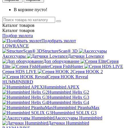
В корзине пусто!
Каталог
товаров
Каталог
товаров
Подбор эхолота
Подобрать эхолот
LOWRANCE
StructureScan® 3D
Аксессуары
Датчики Lowrance
Доп оборудование
Серия
Elite
Серия FishHunter
Серия HDS LIVE
Серия HOOK 2
Серия HOOK Reveal
HUMMINBIRD
Humminbird APEX
Humminbird Helix G2
Humminbird Helix G3
Humminbird Helix G4
Humminbird PiranhaMax
Humminbird SOLIX G3
Аксессуары Humminbird
Датчики Humminbird