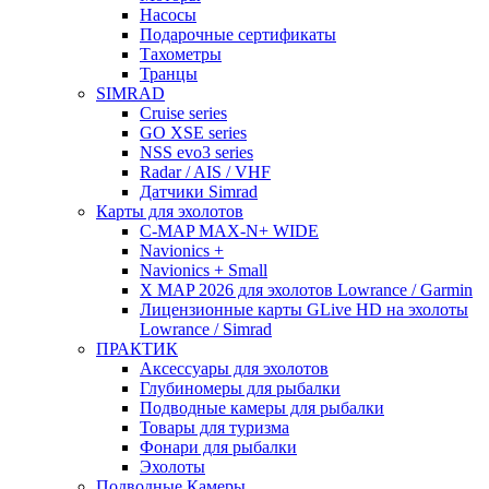
Насосы
Подарочные сертификаты
Тахометры
Транцы
SIMRAD
Cruise series
GO XSE series
NSS evo3 series
Radar / AIS / VHF
Датчики Simrad
Карты для эхолотов
C-MAP MAX-N+ WIDE
Navionics +
Navionics + Small
X MAP 2026 для эхолотов Lowrance / Garmin
Лицензионные карты GLive HD на эхолоты
Lowrance / Simrad
ПРАКТИК
Аксессуары для эхолотов
Глубиномеры для рыбалки
Подводные камеры для рыбалки
Товары для туризма
Фонари для рыбалки
Эхолоты
Подводные Камеры