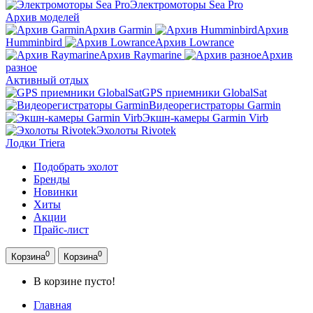
Электромоторы Sea Pro
Архив моделей
Архив Garmin
Архив
Humminbird
Архив Lowrance
Архив Raymarine
Архив
разное
Активный отдых
GPS приемники GlobalSat
Видеорегистраторы Garmin
Экшн-камеры Garmin Virb
Эхолоты Rivotek
Лодки Triera
Подобрать эхолот
Бренды
Новинки
Хиты
Акции
Прайс-лист
0
0
Корзина
Корзина
В корзине пусто!
Главная