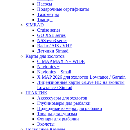
Насосы
Подарочные сертификаты
Тахометры
Транцы
SIMRAD
Cruise series
GO XSE series
NSS evo3 series
Radar / AIS / VHF
Датчики Simrad
Карты для эхолотов
C-MAP MAX-N+ WIDE
Navionics +
Navionics + Small
X MAP 2026 для эхолотов Lowrance / Garmin
Лицензионные карты GLive HD на эхолоты
Lowrance / Simrad
ПРАКТИК
Аксессуары для эхолотов
Глубиномеры для рыбалки
Подводные камеры для рыбалки
Товары для туризма
Фонари для рыбалки
Эхолоты
Подводные Камеры