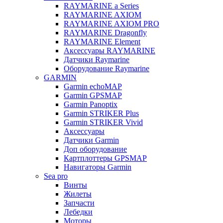
RAYMARINE a Series
RAYMARINE AXIOM
RAYMARINE AXIOM PRO
RAYMARINE Dragonfly
RAYMARINE Element
Аксессуары RAYMARINE
Датчики Raymarine
Оборудование Raymarine
GARMIN
Garmin echoMAP
Garmin GPSMAP
Garmin Panoptix
Garmin STRIKER Plus
Garmin STRIKER Vivid
Аксессуары
Датчики Garmin
Доп оборудование
Картплоттеры GPSMAP
Навигаторы Garmin
Sea pro
Винты
Жилеты
Запчасти
Лебедки
Моторы