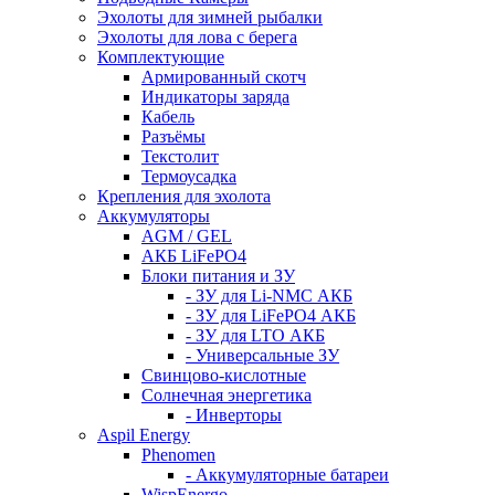
Эхолоты для зимней рыбалки
Эхолоты для лова с берега
Комплектующие
Армированный скотч
Индикаторы заряда
Кабель
Разъёмы
Текстолит
Термоусадка
Крепления для эхолота
Аккумуляторы
AGM / GEL
АКБ LiFePO4
Блоки питания и ЗУ
- ЗУ для Li-NMC АКБ
- ЗУ для LiFePO4 АКБ
- ЗУ для LTO АКБ
- Универсальные ЗУ
Свинцово-кислотные
Солнечная энергетика
- Инверторы
Aspil Energy
Phenomen
- Аккумуляторные батареи
WispEnergo