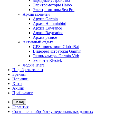
Зарядные устройства
Электромоторы Haibo
Электромоторы Sea Pro
Архив моделей
Архив Garmin
Архив Humminbird
Архив Lowrance
Архив Raymarine
Архив разное
Активный отдых
GPS приемники GlobalSat
Видеорегистраторы Garmin
Экшн-камеры Garmin Virb
Эхолоты Rivotek
Лодки Triera
Подобрать эхолот
Бренды
Новинки
Хиты
Акции
Прайс-лист
Назад
Гарантия
Согласие на обработку персональных данных