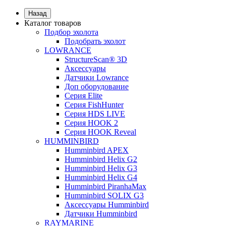
Назад
Каталог товаров
Подбор эхолота
Подобрать эхолот
LOWRANCE
StructureScan® 3D
Аксессуары
Датчики Lowrance
Доп оборудование
Серия Elite
Серия FishHunter
Серия HDS LIVE
Серия HOOK 2
Серия HOOK Reveal
HUMMINBIRD
Humminbird APEX
Humminbird Helix G2
Humminbird Helix G3
Humminbird Helix G4
Humminbird PiranhaMax
Humminbird SOLIX G3
Аксессуары Humminbird
Датчики Humminbird
RAYMARINE