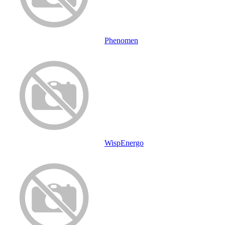
Phenomen
WispEnergo