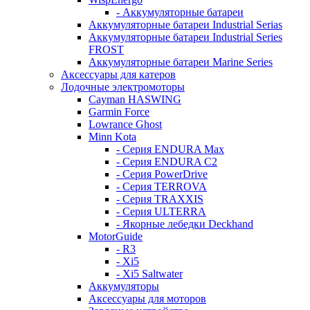
- Аккумуляторные батареи
Аккумуляторные батареи Industrial Serias
Аккумуляторные батареи Industrial Series
FROST
Аккумуляторные батареи Marine Series
Аксессуары для катеров
Лодочные электромоторы
Cayman HASWING
Garmin Force
Lowrance Ghost
Minn Kota
- Серия ENDURA Max
- Серия ENDURA C2
- Серия PowerDrive
- Серия TERROVA
- Серия TRAXXIS
- Серия ULTERRA
- Якорные лебедки Deckhand
MotorGuide
- R3
- Xi5
- Xi5 Saltwater
Аккумуляторы
Аксессуары для моторов