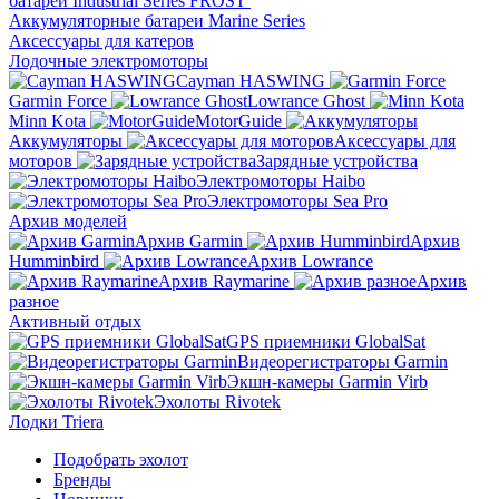
батареи Industrial Series FROST
Аккумуляторные батареи Marine Series
Аксессуары для катеров
Лодочные электромоторы
Cayman HASWING
Garmin Force
Lowrance Ghost
Minn Kota
MotorGuide
Аккумуляторы
Аксессуары для
моторов
Зарядные устройства
Электромоторы Haibo
Электромоторы Sea Pro
Архив моделей
Архив Garmin
Архив
Humminbird
Архив Lowrance
Архив Raymarine
Архив
разное
Активный отдых
GPS приемники GlobalSat
Видеорегистраторы Garmin
Экшн-камеры Garmin Virb
Эхолоты Rivotek
Лодки Triera
Подобрать эхолот
Бренды