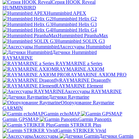
Серия HOOK Reveal
HUMMINBIRD
Humminbird APEX
Humminbird Helix G2
Humminbird Helix G3
Humminbird Helix G4
Humminbird PiranhaMax
Humminbird SOLIX G3
Аксессуары Humminbird
Датчики Humminbird
RAYMARINE
RAYMARINE a Series
RAYMARINE AXIOM
RAYMARINE AXIOM PRO
RAYMARINE Dragonfly
RAYMARINE Element
Аксессуары RAYMARINE
Датчики Raymarine
Оборудование Raymarine
GARMIN
Garmin echoMAP
Garmin GPSMAP
Garmin Panoptix
Garmin STRIKER Plus
Garmin STRIKER Vivid
Аксессуары
Датчики Garmin