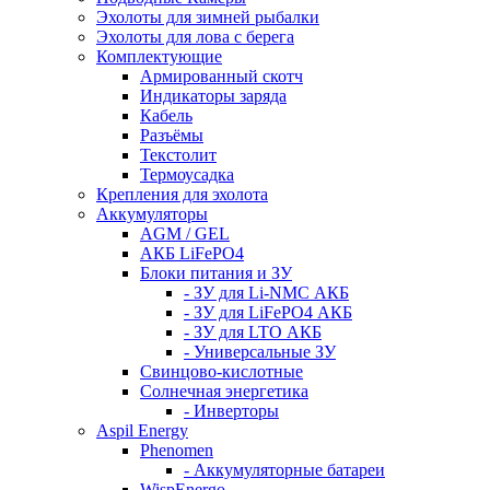
Эхолоты для зимней рыбалки
Эхолоты для лова с берега
Комплектующие
Армированный скотч
Индикаторы заряда
Кабель
Разъёмы
Текстолит
Термоусадка
Крепления для эхолота
Аккумуляторы
AGM / GEL
АКБ LiFePO4
Блоки питания и ЗУ
- ЗУ для Li-NMC АКБ
- ЗУ для LiFePO4 АКБ
- ЗУ для LTO АКБ
- Универсальные ЗУ
Свинцово-кислотные
Солнечная энергетика
- Инверторы
Aspil Energy
Phenomen
- Аккумуляторные батареи
WispEnergo