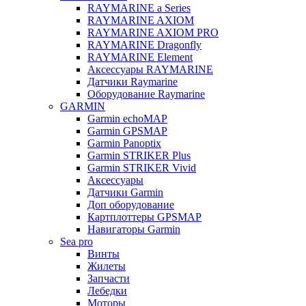
RAYMARINE a Series
RAYMARINE AXIOM
RAYMARINE AXIOM PRO
RAYMARINE Dragonfly
RAYMARINE Element
Аксессуары RAYMARINE
Датчики Raymarine
Оборудование Raymarine
GARMIN
Garmin echoMAP
Garmin GPSMAP
Garmin Panoptix
Garmin STRIKER Plus
Garmin STRIKER Vivid
Аксессуары
Датчики Garmin
Доп оборудование
Картплоттеры GPSMAP
Навигаторы Garmin
Sea pro
Винты
Жилеты
Запчасти
Лебедки
Моторы