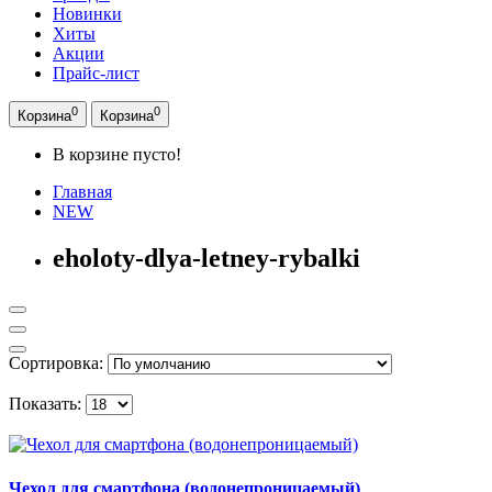
Новинки
Хиты
Акции
Прайс-лист
0
0
Корзина
Корзина
В корзине пусто!
Главная
NEW
eholoty-dlya-letney-rybalki
Сортировка:
Показать:
Чехол для смартфона (водонепроницаемый)