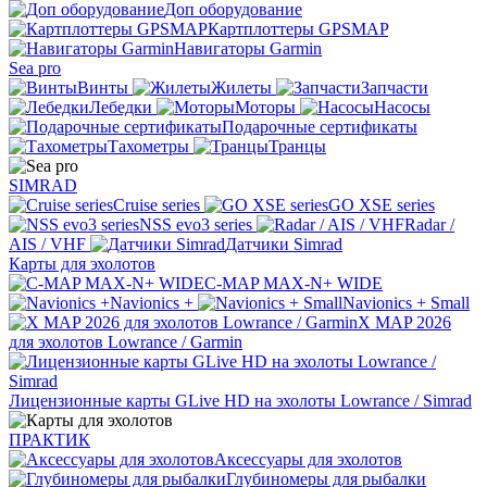
Доп оборудование
Картплоттеры GPSMAP
Навигаторы Garmin
Sea pro
Винты
Жилеты
Запчасти
Лебедки
Моторы
Насосы
Подарочные сертификаты
Тахометры
Транцы
SIMRAD
Cruise series
GO XSE series
NSS evo3 series
Radar /
AIS / VHF
Датчики Simrad
Карты для эхолотов
C-MAP MAX-N+ WIDE
Navionics +
Navionics + Small
X MAP 2026
для эхолотов Lowrance / Garmin
Лицензионные карты GLive HD на эхолоты Lowrance / Simrad
ПРАКТИК
Аксессуары для эхолотов
Глубиномеры для рыбалки