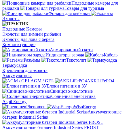
Подводные камеры для
рыбалки
Товары для туризма
Фонари для рыбалки
Эхолоты
Подводные Камеры
Эхолоты для зимней рыбалки
Эхолоты для лова с берега
Комплектующие
Армированный скотч
Индикаторы заряда
Кабель
Разъёмы
Текстолит
Термоусадка
Крепления для эхолота
Аккумуляторы
AGM / GEL
АКБ LiFePO4
Блоки питания и ЗУ
Свинцово-кислотные
Солнечная энергетика
Aspil Energy
Phenomen
WispEnergo
Аккумуляторные
батареи Industrial Serias
Аккумуляторные батареи Industrial Series FROST