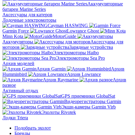
Аккумуляторные
батареи Marine Series
Аксессуары для катеров
Лодочные электромоторы
Cayman HASWING
Garmin Force
Lowrance Ghost
Minn Kota
MotorGuide
Аккумуляторы
Аксессуары для
моторов
Зарядные устройства
Электромоторы Haibo
Электромоторы Sea Pro
Архив моделей
Архив Garmin
Архив
Humminbird
Архив Lowrance
Архив Raymarine
Архив
разное
Активный отдых
GPS приемники GlobalSat
Видеорегистраторы Garmin
Экшн-камеры Garmin Virb
Эхолоты Rivotek
Лодки Triera
Подобрать эхолот
Бренды