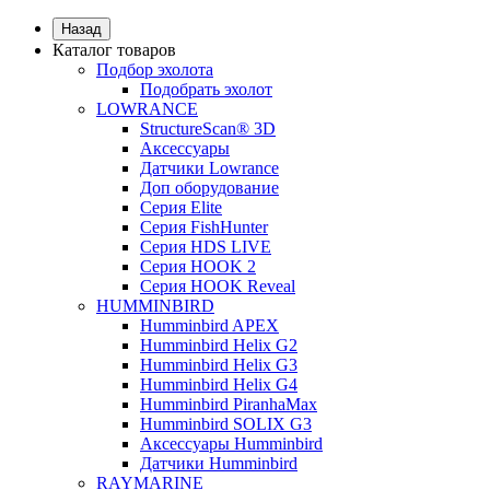
Назад
Каталог товаров
Подбор эхолота
Подобрать эхолот
LOWRANCE
StructureScan® 3D
Аксессуары
Датчики Lowrance
Доп оборудование
Серия Elite
Серия FishHunter
Серия HDS LIVE
Серия HOOK 2
Серия HOOK Reveal
HUMMINBIRD
Humminbird APEX
Humminbird Helix G2
Humminbird Helix G3
Humminbird Helix G4
Humminbird PiranhaMax
Humminbird SOLIX G3
Аксессуары Humminbird
Датчики Humminbird
RAYMARINE