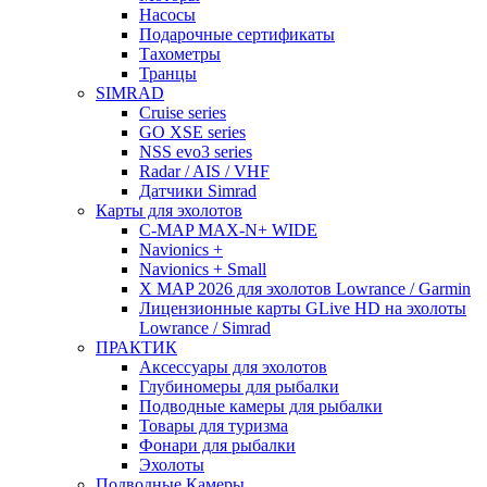
Насосы
Подарочные сертификаты
Тахометры
Транцы
SIMRAD
Cruise series
GO XSE series
NSS evo3 series
Radar / AIS / VHF
Датчики Simrad
Карты для эхолотов
C-MAP MAX-N+ WIDE
Navionics +
Navionics + Small
X MAP 2026 для эхолотов Lowrance / Garmin
Лицензионные карты GLive HD на эхолоты
Lowrance / Simrad
ПРАКТИК
Аксессуары для эхолотов
Глубиномеры для рыбалки
Подводные камеры для рыбалки
Товары для туризма
Фонари для рыбалки
Эхолоты
Подводные Камеры