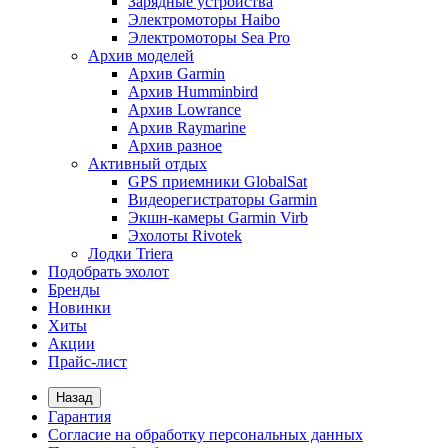
Зарядные устройства
Электромоторы Haibo
Электромоторы Sea Pro
Архив моделей
Архив Garmin
Архив Humminbird
Архив Lowrance
Архив Raymarine
Архив разное
Активный отдых
GPS приемники GlobalSat
Видеорегистраторы Garmin
Экшн-камеры Garmin Virb
Эхолоты Rivotek
Лодки Triera
Подобрать эхолот
Бренды
Новинки
Хиты
Акции
Прайс-лист
Назад
Гарантия
Согласие на обработку персональных данных