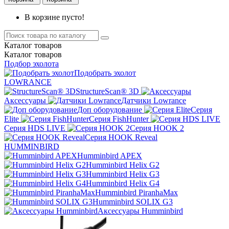
В корзине пусто!
Каталог
товаров
Каталог
товаров
Подбор эхолота
Подобрать эхолот
LOWRANCE
StructureScan® 3D
Аксессуары
Датчики Lowrance
Доп оборудование
Серия
Elite
Серия FishHunter
Серия HDS LIVE
Серия HOOK 2
Серия HOOK Reveal
HUMMINBIRD
Humminbird APEX
Humminbird Helix G2
Humminbird Helix G3
Humminbird Helix G4
Humminbird PiranhaMax
Humminbird SOLIX G3
Аксессуары Humminbird