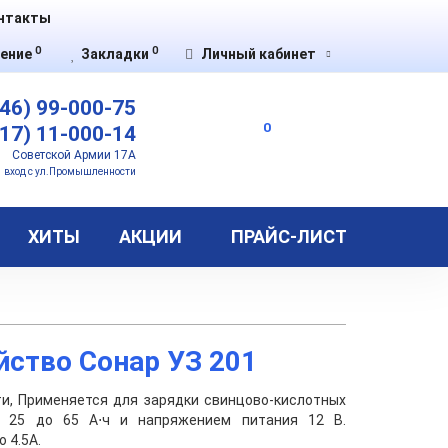
нтакты
0
0
ение
Закладки
Личный кабинет
46) 99-000-75
0
17) 11-000-14
Советской Армии 17А
вход с ул.Промышленности
ХИТЫ
АКЦИИ
ПРАЙС-ЛИСТ
йство Сонар УЗ 201
и, Применяется для зарядки свинцово-кислотных
т 25 до 65 А⋅ч и напряжением питания 12 В.
 4.5А.