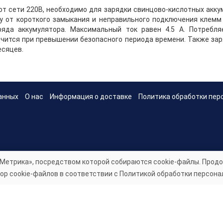
т сети 220В, необходимо для зарядки свинцово-кислотных аккум
 от короткого замыкания и неправильного подключения клемм 
ряда аккумулятора. Максимальный ток равен 4.5 А. Потребл
чится при превышении безопасного периода времени. Также зар
есяцев.
анных
О нас
Информация о доставке
Политика обработки пер
Метрика», посредством которой собираются cookie-файлы. Продо
ор cookie-файлов в соответствии с Политикой обработки персона